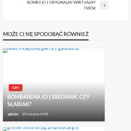
wpisu
wpis
BOMBY.IO | ORYGINALNY WIRTUALNY
Następny
TWÓR
wpis
MOŻE CI SIĘ SPODOBAĆ RÓWNIEŻ
GRY
BOMBARENA.IO | ŚREDNIAK, CZY
SŁABIAK?
admin
20 sierpnia 2018