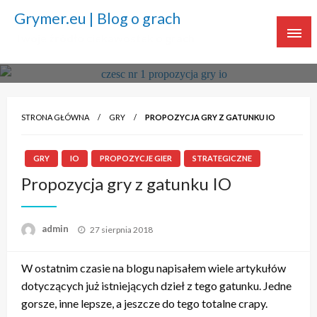
Grymer.eu | Blog o grach
Twoje źródło ciekawostek o grach
STRONA GŁÓWNA
GRY
PROPOZYCJA GRY Z GATUNKU IO
GRY
IO
PROPOZYCJE GIER
STRATEGICZNE
Propozycja gry z gatunku IO
admin
Napisano
27 sierpnia 2018
W ostatnim czasie na blogu napisałem wiele artykułów
dotyczących już istniejących dzieł z tego gatunku. Jedne
gorsze, inne lepsze, a jeszcze do tego totalne crapy.