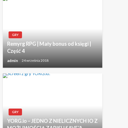
GRY
Remyrg RPG | Mały bonus od księgi |
Część 4
admin
24 września 2018
GRY
YORG.io – JEDNO Z NIELICZNYCH IO Z