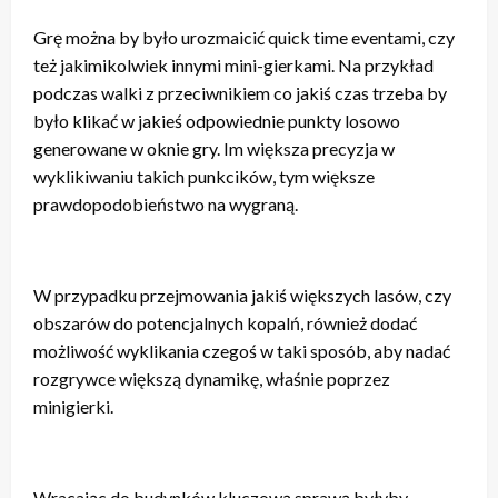
Grę można by było urozmaicić quick time eventami, czy
też jakimikolwiek innymi mini-gierkami. Na przykład
podczas walki z przeciwnikiem co jakiś czas trzeba by
było klikać w jakieś odpowiednie punkty losowo
generowane w oknie gry. Im większa precyzja w
wyklikiwaniu takich punkcików, tym większe
prawdopodobieństwo na wygraną.
W przypadku przejmowania jakiś większych lasów, czy
obszarów do potencjalnych kopalń, również dodać
możliwość wyklikania czegoś w taki sposób, aby nadać
rozgrywce większą dynamikę, właśnie poprzez
minigierki.
Wracając do budynków kluczową sprawą byłyby