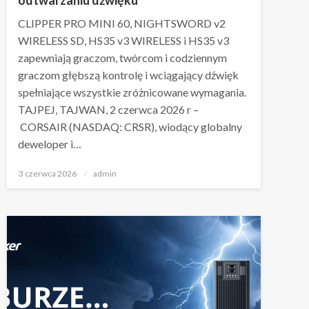
CLIPPER PRO MINI 60, NIGHTSWORD v2
WIRELESS SD, HS35 v3 WIRELESS i HS35 v3
zapewniają graczom, twórcom i codziennym
graczom głębszą kontrolę i wciągający dźwięk
spełniające wszystkie zróżnicowane wymagania.
TAJPEJ, TAJWAN, 2 czerwca 2026 r –
CORSAIR (NASDAQ: CRSR), wiodący globalny
deweloper i…
Napisano
3 czerwca 2026
admin