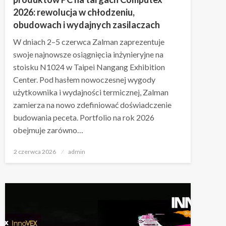
2026: rewolucja w chłodzeniu,
obudowach i wydajnych zasilaczach
W dniach 2–5 czerwca Zalman zaprezentuje
swoje najnowsze osiągnięcia inżynieryjne na
stoisku N1024 w Taipei Nangang Exhibition
Center. Pod hasłem nowoczesnej wygody
użytkownika i wydajności termicznej, Zalman
zamierza na nowo zdefiniować doświadczenie
budowania peceta. Portfolio na rok 2026
obejmuje zarówno…
Napisano
2 czerwca 2026
admin