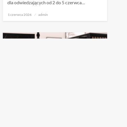
dla odwiedzających od 2 do 5 czerwca…
Napisano
1 czerwca 2026
admin
NEWSY
PC
CORSAIR PREZENTUJE NAJNOWSZE