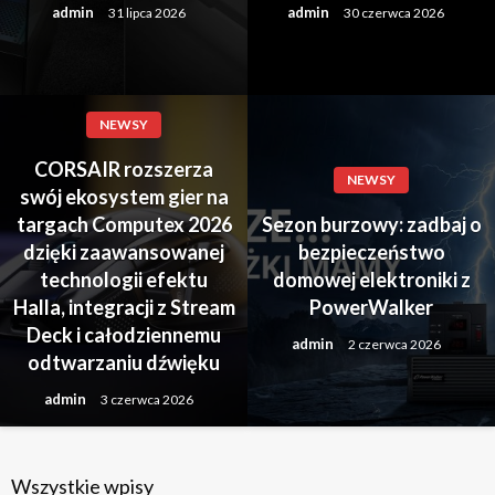
admin
admin
31 lipca 2026
30 czerwca 2026
NEWSY
CORSAIR rozszerza
NEWSY
swój ekosystem gier na
targach Computex 2026
Sezon burzowy: zadbaj o
dzięki zaawansowanej
bezpieczeństwo
technologii efektu
domowej elektroniki z
Halla, integracji z Stream
PowerWalker
Deck i całodziennemu
admin
2 czerwca 2026
odtwarzaniu dźwięku
admin
3 czerwca 2026
Wszystkie wpisy