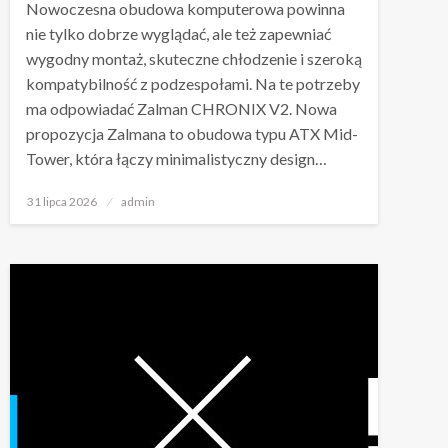
Nowoczesna obudowa komputerowa powinna
nie tylko dobrze wyglądać, ale też zapewniać
wygodny montaż, skuteczne chłodzenie i szeroką
kompatybilność z podzespołami. Na te potrzeby
ma odpowiadać Zalman CHRONIX V2. Nowa
propozycja Zalmana to obudowa typu ATX Mid-
Tower, która łączy minimalistyczny design…
Napisano
31 lipca 2026
admin