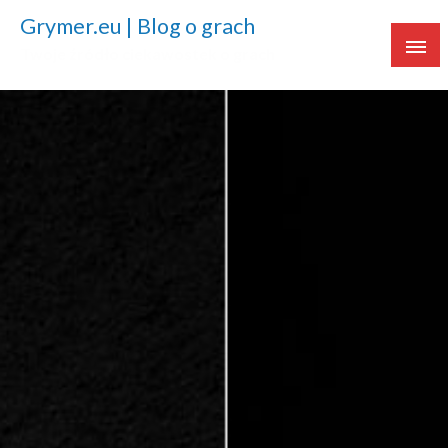
Grymer.eu | Blog o grach
Twoje źródło ciekawostek o grach