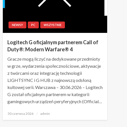
NEWSY
PC
WSZYSTKIE
Logitech G oficjalnym partnerem Call of
Duty®: Modern Warfare® 4
Gracze mogą liczyć na dedykowane przedmioty
w grze, wydarzenia społecznościowe, aktywacje
z twórcami oraz integrację technologii
LIGHTSYNC i G HUB z najnowszą odsłoną
kultowej serii. Warszawa – 30.06.2026 – Logitech
G został oficjalnym partnerem w kategorii
gamingowych urządzeń peryferyjnych (Official…
Napisano
30 czerwca 2026
admin