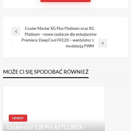
Nawigacja
Cooler Master XG Plus Platinum oraz XG
Poprzedni
Platinum – nowe zasilacze dla entuzjastów
wpisu
wpis
Premiera: DeepCool FK120 – wentylator z
Następny
modulacją PWM
wpis
MOŻE CI SIĘ SPODOBAĆ RÓWNIEŻ
NEWSY
Lockerstor 12R Pro AS7112RDX –