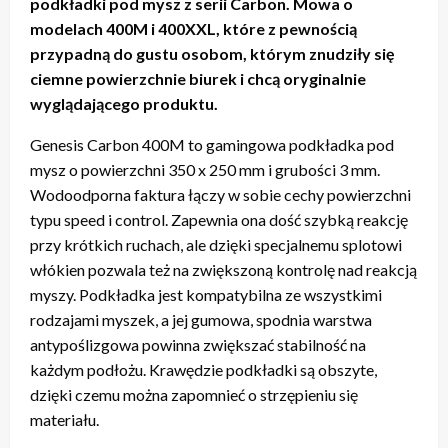
podkładki pod mysz z serii Carbon. Mowa o
modelach 400M i 400XXL, które z pewnością
przypadną do gustu osobom, którym znudziły się
ciemne powierzchnie biurek i chcą oryginalnie
wyglądającego produktu.
Genesis Carbon 400M to gamingowa podkładka pod
mysz o powierzchni 350 x 250 mm i grubości 3 mm.
Wodoodporna faktura łączy w sobie cechy powierzchni
typu speed i control. Zapewnia ona dość szybką reakcję
przy krótkich ruchach, ale dzięki specjalnemu splotowi
włókien pozwala też na zwiększoną kontrolę nad reakcją
myszy. Podkładka jest kompatybilna ze wszystkimi
rodzajami myszek, a jej gumowa, spodnia warstwa
antypoślizgowa powinna zwiększać stabilność na
każdym podłożu. Krawędzie podkładki są obszyte,
dzięki czemu można zapomnieć o strzępieniu się
materiału.