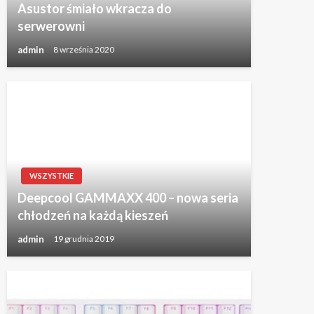
Asustor śmiało wkracza do
serwerowni
admin
8 września 2020
WSZYSTKIE
Deepcool GAMMAXX 400 – nowa seria
chłodzeń na każdą kieszeń
admin
19 grudnia 2019