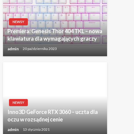
NEWSY
Premiera: Genesis Thor 404 TKL – nowa
klawiatura dla wymagających graczy
admin
20 października 2023
NEWSY
Inno3D GeForce RTX 3060 – uczta dla
oczu w rozsądnej cenie
admin
13 stycznia 2021