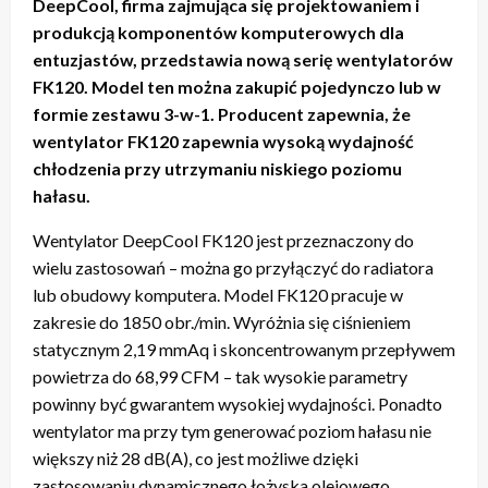
DeepCool, firma zajmująca się projektowaniem i
produkcją komponentów komputerowych dla
entuzjastów, przedstawia nową serię wentylatorów
FK120. Model ten można zakupić pojedynczo lub w
formie zestawu 3-w-1. Producent zapewnia, że
wentylator FK120 zapewnia wysoką wydajność
chłodzenia przy utrzymaniu niskiego poziomu
hałasu.
Wentylator DeepCool FK120 jest przeznaczony do
wielu zastosowań – można go przyłączyć do radiatora
lub obudowy komputera. Model FK120 pracuje w
zakresie do 1850 obr./min. Wyróżnia się ciśnieniem
statycznym 2,19 mmAq i skoncentrowanym przepływem
powietrza do 68,99 CFM – tak wysokie parametry
powinny być gwarantem wysokiej wydajności. Ponadto
wentylator ma przy tym generować poziom hałasu nie
większy niż 28 dB(A), co jest możliwe dzięki
zastosowaniu dynamicznego łożyska olejowego.