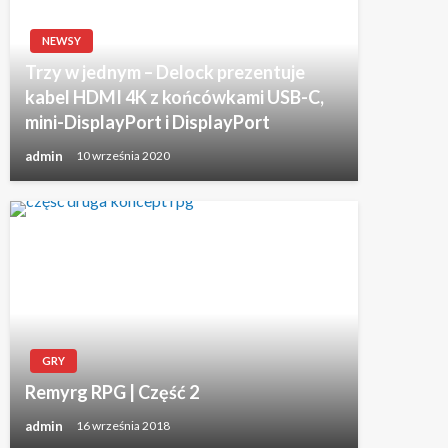
NEWSY
Trzy w jednym – Delock prezentuje
kabel HDMI 4K z końcówkami USB-C,
mini-DisplayPort i DisplayPort
admin
10 września 2020
GRY
Remyrg RPG | Część 2
admin
16 września 2018