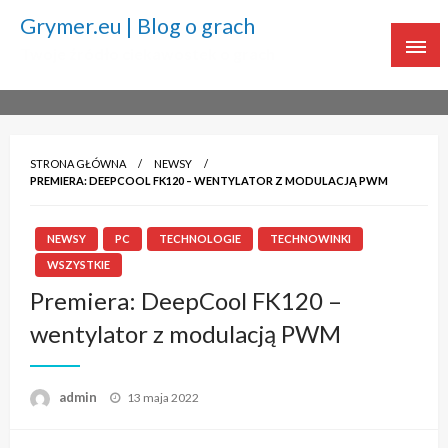
Grymer.eu | Blog o grach
Twoje źródło ciekawostek o grach
STRONA GŁÓWNA
NEWSY
PREMIERA: DEEPCOOL FK120 – WENTYLATOR Z MODULACJĄ PWM
NEWSY
PC
TECHNOLOGIE
TECHNOWINKI
WSZYSTKIE
Premiera: DeepCool FK120 –
wentylator z modulacją PWM
admin
Napisano
13 maja 2022