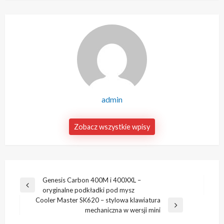
admin
Zobacz wszystkie wpisy
Nawigacja
Genesis Carbon 400M i 400XXL –
Poprzedni
oryginalne podkładki pod mysz
wpisu
wpis
Cooler Master SK620 – stylowa klawiatura
Następny
mechaniczna w wersji mini
wpis