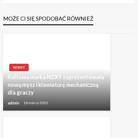
MOŻE CI SIĘ SPODOBAĆ RÓWNIEŻ
NEWSY
Kultowa marka NZXT zaprezentowała
nową mysz i klawiaturę mechaniczną
dla graczy
admin
16 marca 2022