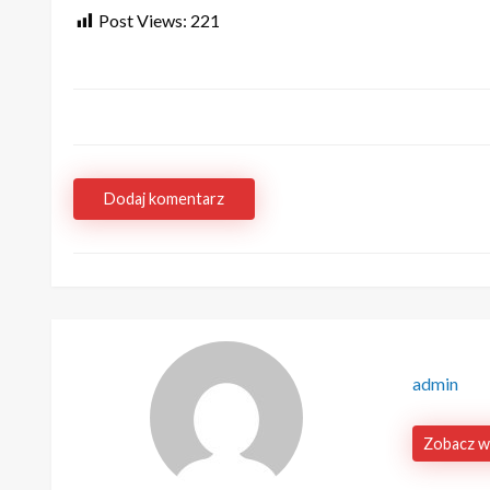
Post Views:
221
Dodaj komentarz
admin
Zobacz w