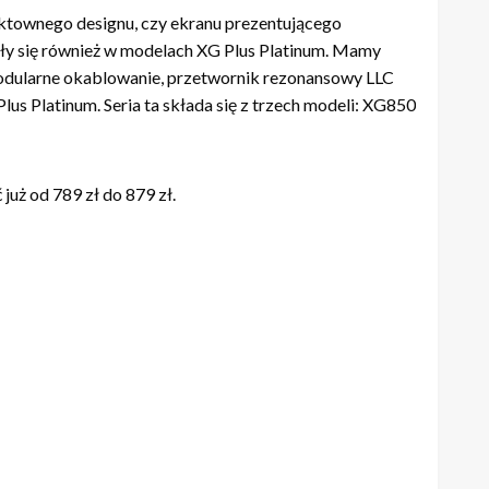
ektownego designu, czy ekranu prezentującego
ły się również w modelach XG Plus Platinum. Mamy
 modularne okablowanie, przetwornik rezonansowy LLC
s Platinum. Seria ta składa się z trzech modeli: XG850
już od 789 zł do 879 zł.