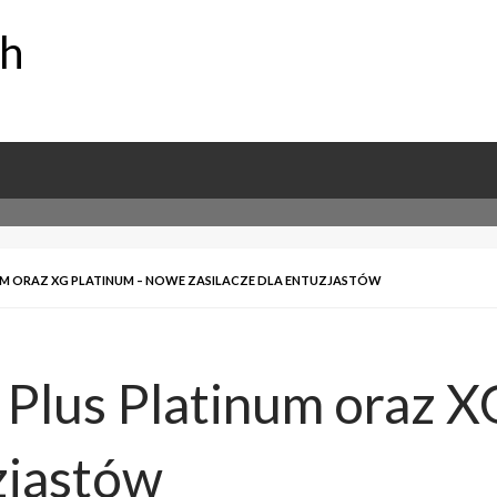
ch
UM ORAZ XG PLATINUM – NOWE ZASILACZE DLA ENTUZJASTÓW
Plus Platinum oraz X
zjastów