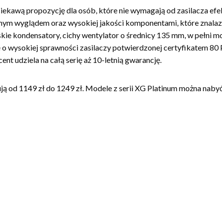
ciekawą propozycję dla osób, które nie wymagają od zasilacza ef
anym wyglądem oraz wysokiej jakości komponentami, które znalaz
skie kondensatory, cichy wentylator o średnicy 135 mm, w pełni
 wysokiej sprawności zasilaczy potwierdzonej certyfikatem 80 Plu
t udziela na całą serię aż 10-letnią gwarancję.
ją od 1149 zł do 1249 zł. Modele z serii XG Platinum można nabyć 