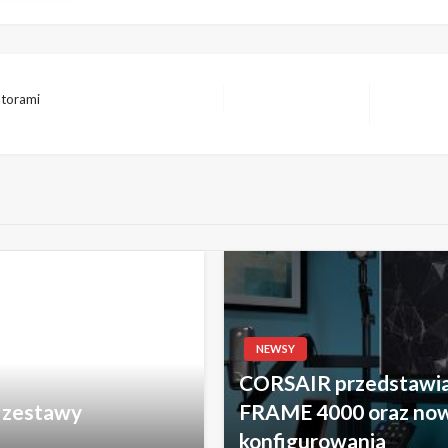
atorami
Następny
wpis
NEWSY
CORSAIR przedstawia 
e zestawy
FRAME 4000 oraz now
konfigurowania