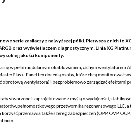
we serie zasilaczy z najwyższej półki. Pierwsza z nich to XG
 ARGB oraz wyświetlaczem diagnostycznym. Linia XG Platin
 wysokiej jakości komponenty.
nia się w pełni modularnym okablowaniem, cichym wentylatorem 
erPlus+. Panel ten docenią osoby, które chcą monitorować wszy
ość obrotową wentylatora) i bezproblemowo zarządzać efektami 
tały stworzone i zaprojektowane z myślą o wydajności, stabilnośc
densatorów, pełnomostkowego przetwornika rezonansowego LLC, 
ch korzyść przemawia także szereg zabezpieczeń (OPP, OVP, OCP, 
atinum.