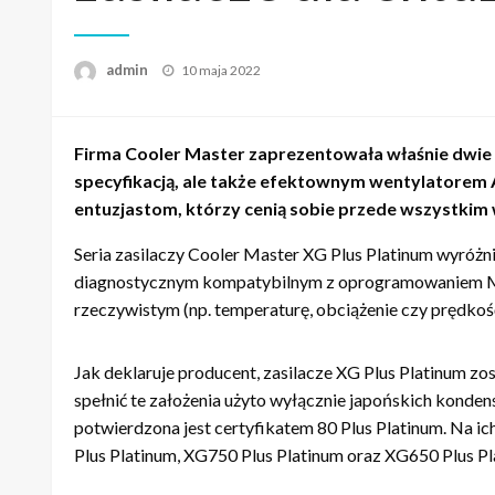
admin
Napisano
10 maja 2022
Firma Cooler Master zaprezentowała właśnie dwie no
specyfikacją, ale także efektownym wentylatorem
entuzjastom, którzy cenią sobie przede wszystkim
Seria zasilaczy Cooler Master XG Plus Platinum wyróż
diagnostycznym kompatybilnym z oprogramowaniem Mast
rzeczywistym (np. temperaturę, obciążenie czy prędk
Jak deklaruje producent, zasilacze XG Plus Platinum zos
spełnić te założenia użyto wyłącznie japońskich kon
potwierdzona jest certyfikatem 80 Plus Platinum. Na i
Plus Platinum, XG750 Plus Platinum oraz XG650 Plus Pl