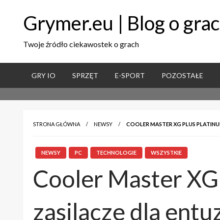
Grymer.eu | Blog o gra
Twoje źródło ciekawostek o grach
GRY IO
SPRZĘT
E-SPORT
POZOSTAŁE
STRONA GŁÓWNA
NEWSY
COOLER MASTER XG PLUS PLATIN
NEWSY
PC
TECHNOLOGIE
WSZYSTKIE
Cooler Master XG 
zasilacze dla entu