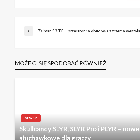
Nawigacja
Zalman S3 TG – przestronna obudowa z trzema wentyl
Poprzedni
wpis
wpisu
MOŻE CI SIĘ SPODOBAĆ RÓWNIEŻ
NEWSY
Skullcandy SLYR, SLYR Pro i PLYR – now
słuchawkowe dla graczy