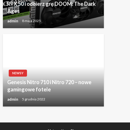
RTX 50 i odbierz grę DOOM: The Dark
Ages
admin
8 maja 2025
NEWSY
Genesis Nitro 710 i Nitro 720 – nowe
gamingowe fotele
admin
5 grudnia 2022