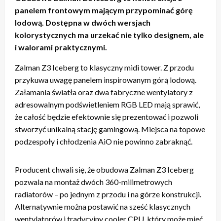
panelem frontowym mającym przypominać górę
lodową. Dostępna w dwóch wersjach
kolorystycznych ma urzekać nie tylko designem, ale
i walorami praktycznymi.
Zalman Z3 Iceberg to klasyczny midi tower. Z przodu
przykuwa uwagę panelem inspirowanym górą lodową.
Załamania światła oraz dwa fabryczne wentylatory z
adresowalnym podświetleniem RGB LED mają sprawić,
że całość będzie efektownie się prezentować i pozwoli
stworzyć unikalną stację gamingową. Miejsca na topowe
podzespoły i chłodzenia AiO nie powinno zabraknąć.
Producent chwali się, że obudowa Zalman Z3 Iceberg
pozwala na montaż dwóch 360-milimetrowych
radiatorów – po jednym z przodu i na górze konstrukcji.
Alternatywnie można postawić na sześć klasycznych
wentylatorów i tradycyjny cooler CPU, który może mieć