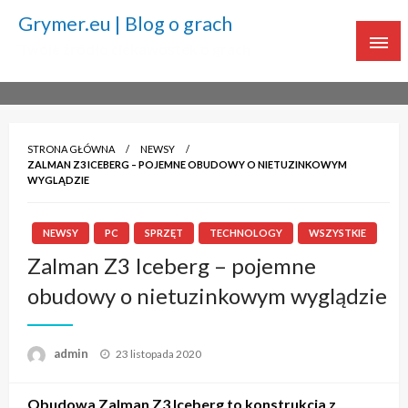
Grymer.eu | Blog o grach
Twoje źródło ciekawostek o grach
STRONA GŁÓWNA
NEWSY
ZALMAN Z3 ICEBERG – POJEMNE OBUDOWY O NIETUZINKOWYM
WYGLĄDZIE
NEWSY
PC
SPRZĘT
TECHNOLOGY
WSZYSTKIE
Zalman Z3 Iceberg – pojemne
obudowy o nietuzinkowym wyglądzie
admin
Napisano
23 listopada 2020
Obudowa Zalman Z3 Iceberg to konstrukcja z