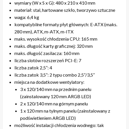
wymiary (W x S x G): 480 x 210 x 410 mm
materiał: stal, hartowane szkło, tworzywo sztuczne
waga: 6,4 kg
kompatybilne formaty płyt głównych: E-ATX (maks.
280 mm), ATX, m-ATX, m-ITX
maks. wysokość chłodzenia CPU: 165 mm
maks. długość karty graficznej: 320 mm
maks. długość zasilacza: 160 mm
liczba slotów rozszerzeń PCI-E: 7
liczba zatok 2,5”: 4
liczba zatok 3,5”: 2 typu combo 2,5”/3,5”
miejsca na dodatkowe wentylatory:
3 x 120/140 mm na przednim panelu
(zainstalowany 120 mm ARGB LED)
2 x 120/140 mm na górnym panelu
1 x 120 mm na tylnym panelu (zainstalowany z
podświetleniem ARGB LED)
możliwość instalacji chłodzenia wodnego: tak