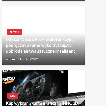
NEWSY
IRIScan Desk 6 Pro – wielofunkcyjny,
podręczny skaner wykorzystujący
dobrodziejstwa sztucznej inteligencji
admin
5 kwietnia 2022
GRY
Kup wybraną kartę graficzną INNO3D