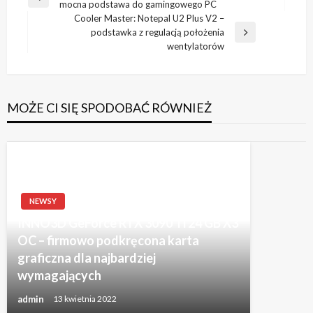
Poprzedni
mocna podstawa do gamingowego PC
wpisu
wpis
Cooler Master: Notepal U2 Plus V2 –
podstawka z regulacją położenia
Następny
wentylatorów
wpis
MOŻE CI SIĘ SPODOBAĆ RÓWNIEŻ
NEWSY
INNO3D GeForce RTX 3090 Ti 24 GB X3
OC – firmowo podkręcona karta
graficzna dla najbardziej
wymagających
admin
13 kwietnia 2022