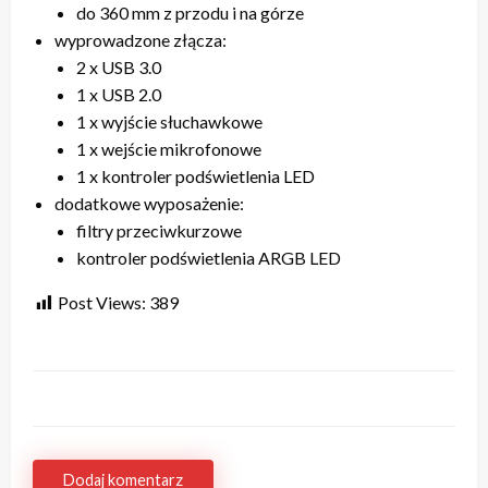
do 360 mm z przodu i na górze
wyprowadzone złącza:
2 x USB 3.0
1 x USB 2.0
1 x wyjście słuchawkowe
1 x wejście mikrofonowe
1 x kontroler podświetlenia LED
dodatkowe wyposażenie:
filtry przeciwkurzowe
kontroler podświetlenia ARGB LED
Post Views:
389
Dodaj komentarz