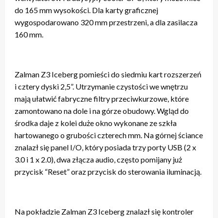
do 165 mm wysokości. Dla karty graficznej
wygospodarowano 320 mm przestrzeni, a dla zasilacza
160 mm.
Zalman Z3 Iceberg pomieści do siedmiu kart rozszerzeń
i cztery dyski 2,5”. Utrzymanie czystości we wnętrzu
mają ułatwić fabryczne filtry przeciwkurzowe, które
zamontowano na dole i na górze obudowy. Wgląd do
środka daje z kolei duże okno wykonane ze szkła
hartowanego o grubości czterech mm. Na górnej ściance
znalazł się panel I/O, który posiada trzy porty USB (2 x
3.0 i 1 x 2.0), dwa złącza audio, często pomijany już
przycisk “Reset” oraz przycisk do sterowania iluminacją.
Na pokładzie Zalman Z3 Iceberg znalazł się kontroler