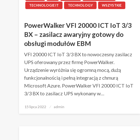
TECHNOLOGIE IT
TECHNOLOGY
WSZYSTKIE
PowerWalker VFI 20000 ICT IoT 3/3
BX – zasilacz awaryjny gotowy do
obsługi modułów EBM
VFI 20000 ICT IoT 3/3 BX to nowoczesny zasilacz
UPS oferowany przez firmę PowerWalker.
Urządzenie wyróżnia się ogromną mocą, dużą
funkcjonalnością i pełną integracją z chmurą
Microsoft Azure. PowerWalker VFI 20000 ICT IoT
3/3 BX to zasilacz UPS wykonany w…
Napisano
15 lipca 2022
admin