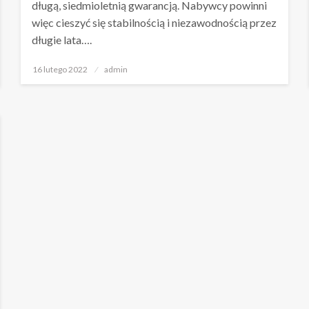
długą, siedmioletnią gwarancją. Nabywcy powinni
więc cieszyć się stabilnością i niezawodnością przez
długie lata….
Napisano
16 lutego 2022
admin