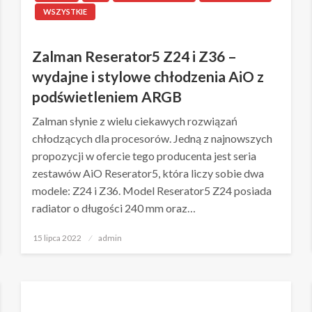
WSZYSTKIE
Zalman Reserator5 Z24 i Z36 –
wydajne i stylowe chłodzenia AiO z
podświetleniem ARGB
Zalman słynie z wielu ciekawych rozwiązań
chłodzących dla procesorów. Jedną z najnowszych
propozycji w ofercie tego producenta jest seria
zestawów AiO Reserator5, która liczy sobie dwa
modele: Z24 i Z36. Model Reserator5 Z24 posiada
radiator o długości 240 mm oraz…
Napisano
15 lipca 2022
admin