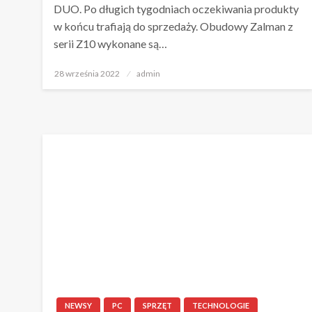
DUO. Po długich tygodniach oczekiwania produkty
w końcu trafiają do sprzedaży. Obudowy Zalman z
serii Z10 wykonane są…
Napisano
28 września 2022
admin
NEWSY
PC
SPRZĘT
TECHNOLOGIE