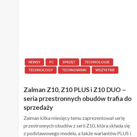
NEWSY
PC
SPRZĘT
TECHNOLOGIE
TECHNOLOGY
TECHNOWINKI
WSZYSTKIE
Zalman Z10, Z10 PLUS i Z10 DUO –
seria przestronnych obudów trafia do
sprzedaży
Zalman kilka miesięcy temu zaprezentował serię
przestronnych obudów z serii Z10, która składa się
z podstawowego modelu, a także wariantów PLUS i