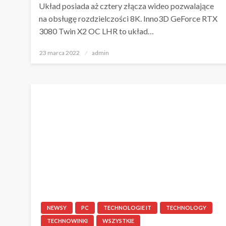
Układ posiada aż cztery złącza wideo pozwalające
na obsługę rozdzielczości 8K. Inno3D GeForce RTX
3080 Twin X2 OC LHR to układ…
Napisano
23 marca 2022
admin
NEWSY
PC
TECHNOLOGIE IT
TECHNOLOGY
TECHNOWINKI
WSZYSTKIE