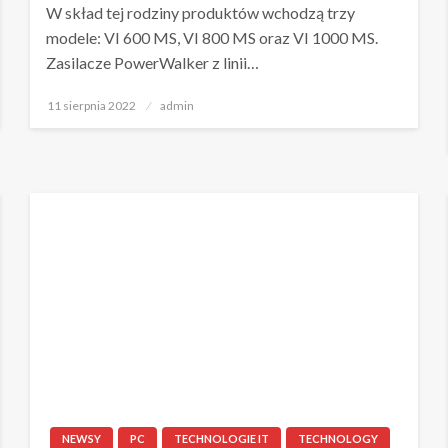
W skład tej rodziny produktów wchodzą trzy
modele: VI 600 MS, VI 800 MS oraz VI 1000 MS.
Zasilacze PowerWalker z linii…
Napisano
11 sierpnia 2022
admin
NEWSY
PC
TECHNOLOGIE IT
TECHNOLOGY