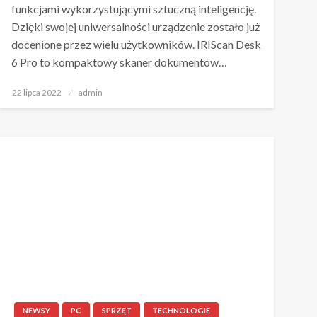
funkcjami wykorzystującymi sztuczną inteligencję.
Dzięki swojej uniwersalności urządzenie zostało już
docenione przez wielu użytkowników. IRIScan Desk
6 Pro to kompaktowy skaner dokumentów…
Napisano
22 lipca 2022
admin
NEWSY
PC
SPRZĘT
TECHNOLOGIE