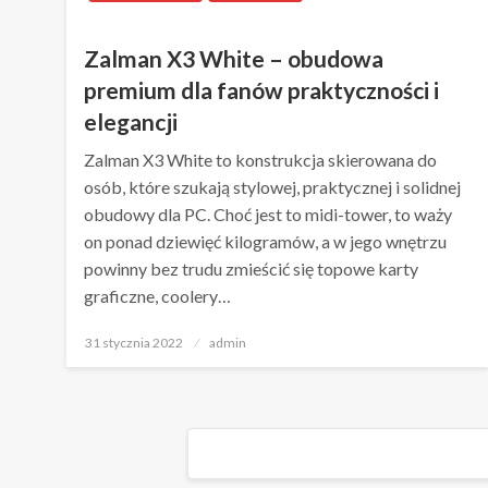
Zalman X3 White – obudowa
premium dla fanów praktyczności i
elegancji
Zalman X3 White to konstrukcja skierowana do
osób, które szukają stylowej, praktycznej i solidnej
obudowy dla PC. Choć jest to midi-tower, to waży
on ponad dziewięć kilogramów, a w jego wnętrzu
powinny bez trudu zmieścić się topowe karty
graficzne, coolery…
Napisano
31 stycznia 2022
admin
Nawigacja