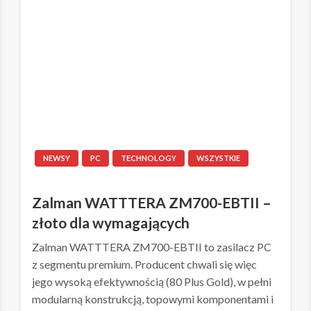
NEWSY
PC
TECHNOLOGY
WSZYSTKIE
Zalman WATTTERA ZM700-EBTII –
złoto dla wymagających
Zalman WATTTERA ZM700-EBTII to zasilacz PC
z segmentu premium. Producent chwali się więc
jego wysoką efektywnością (80 Plus Gold), w pełni
modularną konstrukcją, topowymi komponentami i