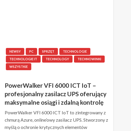
NEWSY
PC
SPRZĘT
TECHNOLOGIE
TECHNOLOGIE IT
TECHNOLOGY
TECHNOWINKI
WSZYSTKIE
PowerWalker VFI 6000 ICT IoT –
profesjonalny zasilacz UPS oferujący
maksymalne osiągi i zdalną kontrolę
PowerWalker VFI 6000 ICT IoT to zintegrowany z
chmurą Azure, online’owy zasilacz UPS. Stworzony z
myślą o ochronie krytycznych elementów