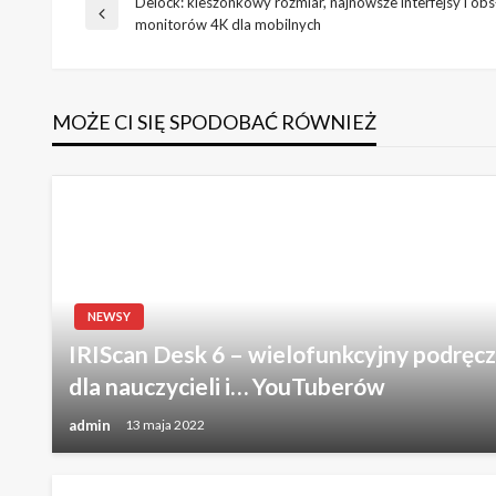
Delock: kieszonkowy rozmiar, najnowsze interfejsy i ob
Nawigacja
Poprzedni
monitorów 4K dla mobilnych
wpis
wpisu
MOŻE CI SIĘ SPODOBAĆ RÓWNIEŻ
NEWSY
IRIScan Desk 6 – wielofunkcyjny podręcz
dla nauczycieli i… YouTuberów
admin
13 maja 2022