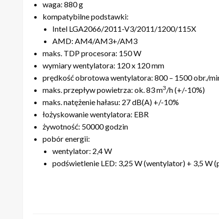
waga: 880 g
kompatybilne podstawki:
Intel LGA2066/2011-V3/2011/1200/115X
AMD: AM4/AM3+/AM3
maks. TDP procesora: 150 W
wymiary wentylatora: 120 x 120 mm
prędkość obrotowa wentylatora: 800 – 1500 obr./min
3
maks. przepływ powietrza: ok. 83 m
/h (+/-10%)
maks. natężenie hałasu: 27 dB(A) +/-10%
łożyskowanie wentylatora: EBR
żywotność: 50000 godzin
pobór energii:
wentylator: 2,4 W
podświetlenie LED: 3,25 W (wentylator) + 3,5 W 