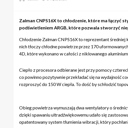
Zalman CNPS16X to chłodzenie, które ma łączyć styl
podświetleniem ARGB, które pozwala stworzyć nie
Chłodzenie Zalman CNPS16X to reprezentant średniej ka
nich tłoczy chłodne powietrze przez 170 uformowanych k
4D, które wykonano w całości z niklowanego aluminium
Ciepło z procesora odbierane jest przy pomocy cztere
co powinno pozytywnie przekładać się na wydajność coo
rozproszyć do 150 W ciepła. To dość by schłodzić topow
Obieg powietrza wymuszają dwa wentylatory o średnicy 
dzięki spawaniu ultradźwiękowemu udało się zastosowa
opatentowany system tłumienia wibracji, który pochłan