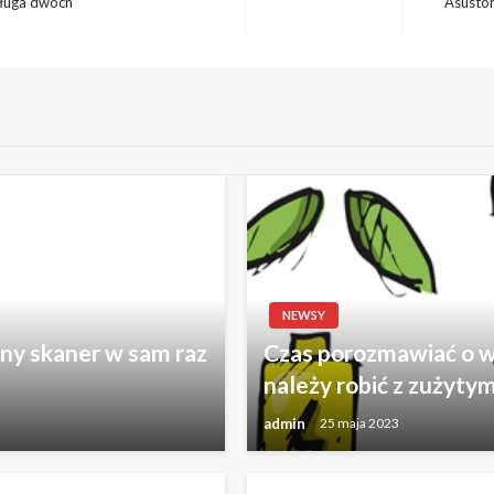
sługa dwóch
Asusto
Następny
wpis
NEWSY
ny skaner w sam raz
Czas porozmawiać o wła
należy robić z zużyty
admin
25 maja 2023