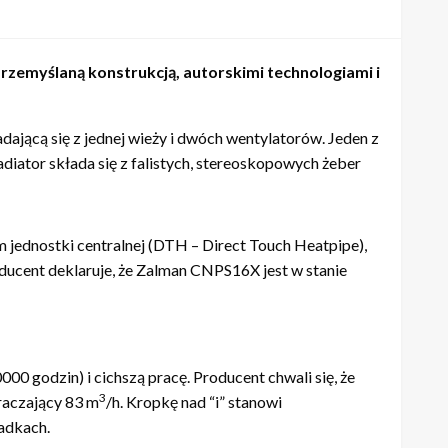
rzemyślaną konstrukcją, autorskimi technologiami i
ającą się z jednej wieży i dwóch wentylatorów. Jeden z
diator składa się z falistych, stereoskopowych żeber
jednostki centralnej (DTH – Direct Touch Heatpipe),
ducent deklaruje, że Zalman CNPS16X jest w stanie
 godzin) i cichszą pracę. Producent chwali się, że
3
raczający 83 m
/h. Kropkę nad “i” stanowi
adkach.