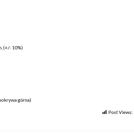
. (+/- 10%)
(pokrywa górna)
Post Views: