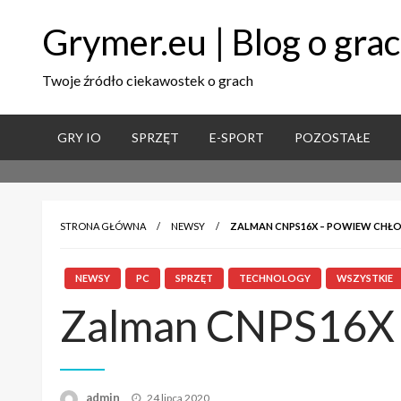
Grymer.eu | Blog o gra
Twoje źródło ciekawostek o grach
GRY IO
SPRZĘT
E-SPORT
POZOSTAŁE
STRONA GŁÓWNA
NEWSY
ZALMAN CNPS16X – POWIEW CH
NEWSY
PC
SPRZĘT
TECHNOLOGY
WSZYSTKIE
Zalman CNPS16X 
admin
Napisano
24 lipca 2020