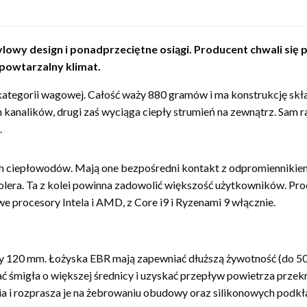
owy design i ponadprzeciętne osiągi. Producent chwali się p
powtarzalny klimat.
tegorii wagowej. Całość waży 880 gramów i ma konstrukcję skład
analików, drugi zaś wyciąga ciepły strumień na zewnątrz. Sam ra
.
ch ciepłowodów. Mają one bezpośredni kontakt z odpromiennikiem 
lera. Ta z kolei powinna zadowolić większość użytkowników. Pro
e procesory Intela i AMD, z Core i9 i Ryzenami 9 włącznie.
120 mm. Łożyska EBR mają zapewniać dłuższą żywotność (do 50000
ć śmigła o większej średnicy i uzyskać przepływ powietrza przek
ia i rozprasza je na żebrowaniu obudowy oraz silikonowych podkł