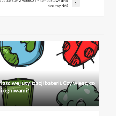
r: Lockerstor 2 AS6602T – kompaktowy dysk
sieciowy NAS
ściwej utylizacji baterii. Czy wiesz, co
mi ogniwami?