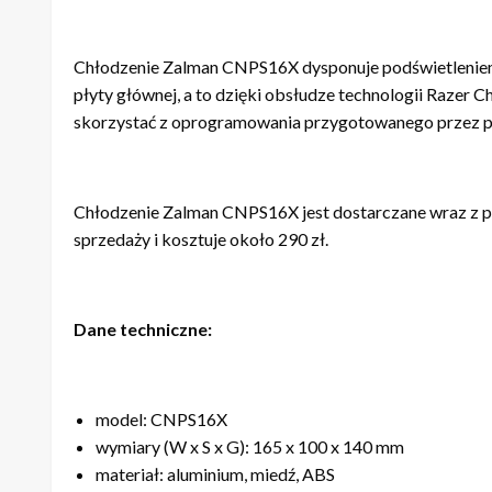
Chłodzenie Zalman CNPS16X dysponuje podświetleniem
płyty głównej, a to dzięki obsłudze technologii Razer
skorzystać z oprogramowania przygotowanego przez p
Chłodzenie Zalman CNPS16X jest dostarczane wraz z p
sprzedaży i kosztuje około 290 zł.
Dane techniczne:
model: CNPS16X
wymiary (W x S x G): 165 x 100 x 140 mm
materiał: aluminium, miedź, ABS