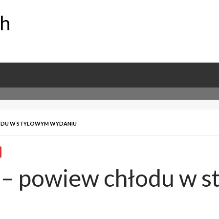
ch
ŁODU W STYLOWYM WYDANIU
– powiew chłodu w s