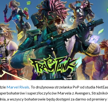
dzie
Marvel Rivals
. To drużynowa strzelanka PvP od studia NetE
superbohaterów i superzłoczyńców Marvela z Avengers, Strażników
dnia, a wszyscy bohaterowie będą dostępni za darmo od premiery i