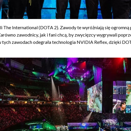
yli The International (DOTA 2). Zawody te wyróżniają się ogromną
ówno zawodnicy, jak i fani chcą, by zwycięzcy wygrywali poprzez 
tych zawodach odegrała technologia NVIDIA Reflex, dzięki DOTA 