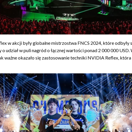
flex w akcji były globalne mistrzostwa FNCS 2024, które odbyły s
ły o udział w puli nagród o łącznej wartości ponad 2 000 000 USD
 tak ważne okazało się zastosowanie techniki NVIDIA Reflex, któ