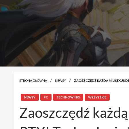
STRONA GŁÓWNA
NEWSY
ZAOSZCZĘDŹ KAŻDĄ MILISEKUNDĘ 
NEWSY
PC
TECHNOWINKI
WSZYSTKIE
Zaoszczędź każdą 