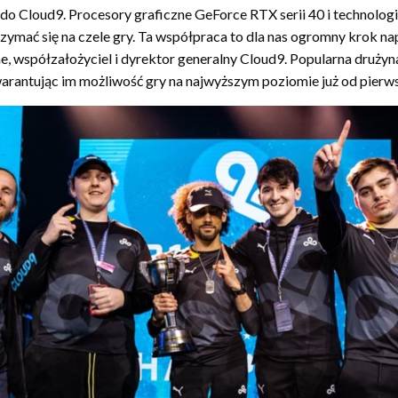
do Cloud9. Procesory graficzne GeForce RTX serii 40 i technol
rzymać się na czele gry. Ta współpraca to dla nas ogromny krok 
ne, współzałożyciel i dyrektor generalny Cloud9. Popularna dru
antując im możliwość gry na najwyższym poziomie już od pierw