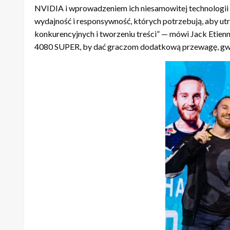
NVIDIA i wprowadzeniem ich niesamowitej technologii 
wydajność i responsywność, których potrzebują, aby ut
konkurencyjnych i tworzeniu treści” — mówi Jack Etien
4080 SUPER, by dać graczom dodatkową przewagę, gwar