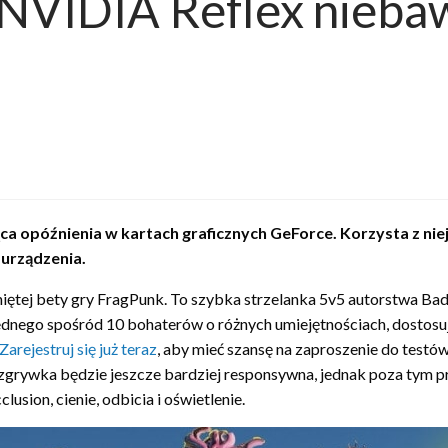
 NVIDIA Reflex nieb
a opóźnienia w kartach graficznych GeForce. Korzysta z niej
 urządzenia.
ej bety gry FragPunk. To szybka strzelanka 5v5 autorstwa Bad G
dnego spośród 10 bohaterów o różnych umiejętnościach, dostosuj 
Zarejestruj się już teraz
, aby mieć szansę na zaproszenie do testó
ozgrywka będzie jeszcze bardziej responsywna, jednak poza tym 
usion, cienie, odbicia i oświetlenie.