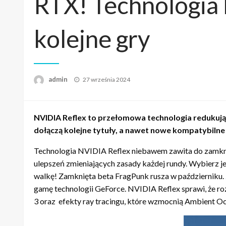
RTX! Technologia
kolejne gry
admin
Napisano
27 września 2024
NVIDIA Reflex to przełomowa technologia redukując
dołączą kolejne tytuły, a nawet nowe kompatybilne
Technologia NVIDIA Reflex niebawem zawita do zamknięt
ulepszeń zmieniających zasady każdej rundy. Wybierz je
walkę! Zamknięta beta FragPunk rusza w październiku.
gamę technologii GeForce. NVIDIA Reflex sprawi, że r
3 oraz efekty ray tracingu, które wzmocnią Ambient Occl