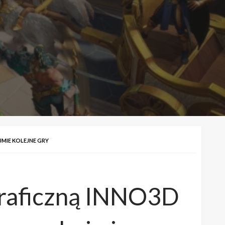
MIE KOLEJNE GRY
graficzną INNO3D