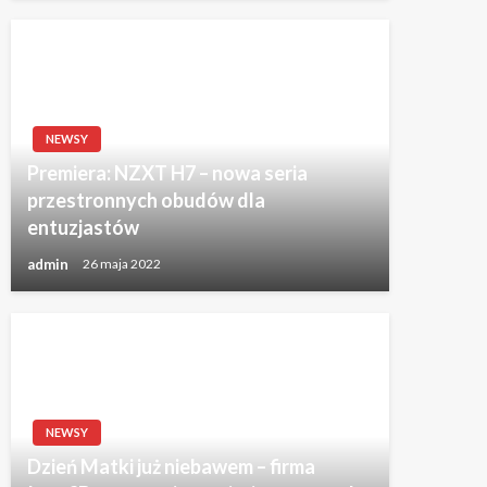
NEWSY
Premiera: NZXT H7 – nowa seria
przestronnych obudów dla
entuzjastów
admin
26 maja 2022
NEWSY
Dzień Matki już niebawem – firma