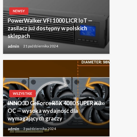
NEWSY
PowerWalker VFI 1000 LICR IoT —
zasilacz już dostępny w polskich
sklepach
admin
21 października 2024
WSZYSTKIE
INNO3D GeForce RTX 4080 SUPER X3
OC — wysoka wydajność dla
wymagających graczy
admin
3 października 2024