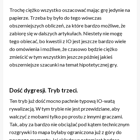
Trochę ciężko wszystko oszacować mając grę jedynie na
papierze. Trzeba by było do tego wówczas
obszerniejszych obliczeń, za które bardzo możliwe, że
zabiorę się w dalszych artykułach. Niestety nie mogę
tego obiecać, bo kwestii z IO jest jeszcze bardzo wiele
do omówienia i możliwe, że czasowo będzie ciężko
zmieścić w tym wszystkim jeszcze później jakieś
obszerniejsze szacunki na temat hipotetycznej gry.
Dość dygresji. Tryb trzeci.
Ten tryb już dość mocno pachnie typową IO-watą
rywalizacją. W tym trybie nie jest przewidziane, aby
walczyć z mobami tylko po prostu z innymi graczami.
Tak, aby za bardzo nie obciążać pod kątem technicznym
rozgrywki to mapa byłaby ograniczona już z góry do
pewnego momentu. Jej składowe natomiast będące