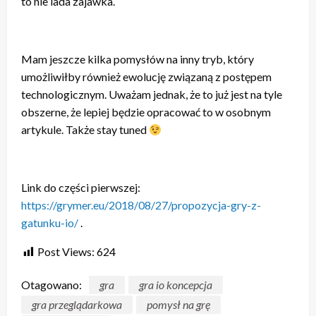
to nie lada zajawka.
Mam jeszcze kilka pomysłów na inny tryb, który
umożliwiłby również ewolucję związaną z postępem
technologicznym. Uważam jednak, że to już jest na tyle
obszerne, że lepiej będzie opracować to w osobnym
artykule. Także stay tuned
Link do części pierwszej:
https://grymer.eu/2018/08/27/propozycja-gry-z-
gatunku-io/
.
Post Views:
624
Otagowano:
gra
gra io koncepcja
gra przeglądarkowa
pomysł na grę