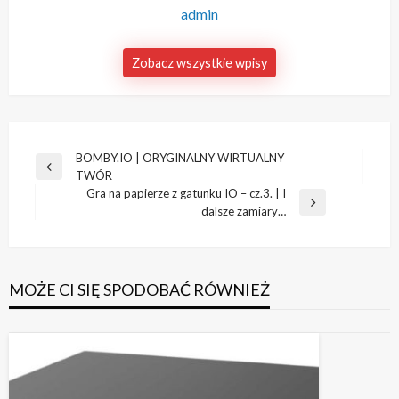
admin
Zobacz wszystkie wpisy
Nawigacja
BOMBY.IO | ORYGINALNY WIRTUALNY
Poprzedni
TWÓR
wpisu
wpis
Gra na papierze z gatunku IO – cz.3. | I
Następny
dalsze zamiary…
wpis
MOŻE CI SIĘ SPODOBAĆ RÓWNIEŻ