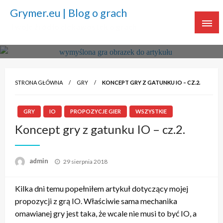
Grymer.eu | Blog o grach
Twoje źródło ciekawostek o grach
STRONA GŁÓWNA
GRY
KONCEPT GRY Z GATUNKU IO – CZ.2.
GRY
IO
PROPOZYCJE GIER
WSZYSTKIE
Koncept gry z gatunku IO – cz.2.
admin
Napisano
29 sierpnia 2018
Kilka dni temu popełniłem artykuł dotyczący mojej
propozycji z grą IO. Właściwie sama mechanika
omawianej gry jest taka, że wcale nie musi to być IO, a