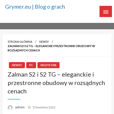
Grymer.eu | Blog o grach
Twoje źródło ciekawostek o grach
STRONA GŁÓWNA
NEWSY
ZALMAN S2 I S2 TG – ELEGANCKIE I PRZESTRONNE OBUDOWY W
ROZSĄDNYCH CENACH
NEWSY
PC
WSZYSTKIE
Zalman S2 i S2 TG – eleganckie i
przestronne obudowy w rozsądnych
cenach
admin
Napisano
13 kwietnia 2022