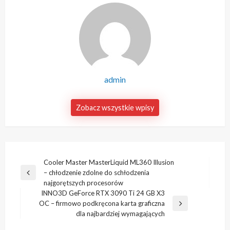
admin
Zobacz wszystkie wpisy
Nawigacja
Cooler Master MasterLiquid ML360 Illusion
– chłodzenie zdolne do schłodzenia
wpisu
Poprzedni
najgorętszych procesorów
wpis
INNO3D GeForce RTX 3090 Ti 24 GB X3
OC – firmowo podkręcona karta graficzna
Następny
dla najbardziej wymagających
wpis