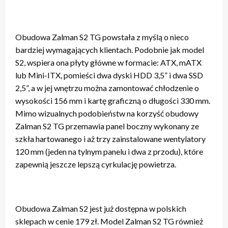
Obudowa Zalman S2 TG powstała z myślą o nieco
bardziej wymagających klientach. Podobnie jak model
S2, wspiera ona płyty główne w formacie: ATX, mATX
lub Mini-ITX, pomieści dwa dyski HDD 3,5” i dwa SSD
2,5”, a w jej wnętrzu można zamontować chłodzenie o
wysokości 156 mm i kartę graficzną o długości 330 mm.
Mimo wizualnych podobieństw na korzyść obudowy
Zalman S2 TG przemawia panel boczny wykonany ze
szkła hartowanego i aż trzy zainstalowane wentylatory
120 mm (jeden na tylnym panelu i dwa z przodu), które
zapewnią jeszcze lepszą cyrkulację powietrza.
Obudowa Zalman S2 jest już dostępna w polskich
sklepach w cenie 179 zł. Model Zalman S2 TG również