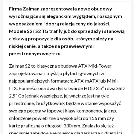
Firma Zalman zaprezentowała nowe obudowy
wyróżniające się eleganckim wyglądem, rozsądnym
wyposażeniem i dobrą relacją ceny do jakości.
Modele S2 i S2 TG trafiły już do sprzedaży i stanowią
ciekawą propozycję dla osób, którym zależy na
niskiej cenie, a także na przewiewnym i
przestronnym wnętrzu.
Zalman S2 to klasyczna obudowa ATX Mid-Tower
zaprojektowana z myślą o płytach głównych w
najpopularniejszych formatach: ATX, mATX lub Mini-
ITX. Pomieści ona dwa dyski twarde HDD 3,5” i dwa SSD
2,5”. Co jednak ważniejsze, jej wnętrze jest na tyle
przestronne, że użytkownik będzie w stanie wyposażyć
swojego peceta w topowej klasy komponenty, jak np.
chłodzenie powietrzne o wysokości do 156 mm czy
kartę graficzną o długości 330 mm. Znalazło się też
specjalnie zabudowane miejsce dla zasilacza o długości