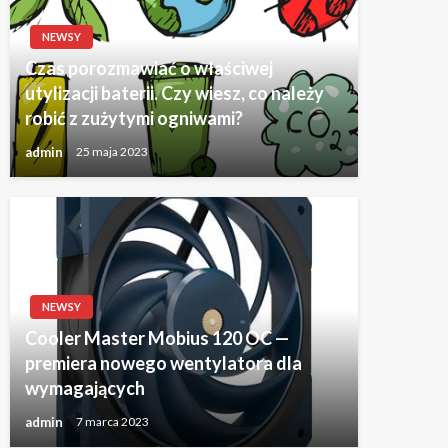
NEWSY
Czas porozmawiać o właściwej
utylizacji baterii. Czy wiesz, co należy
robić z zużytymi ogniwami?
admin
25 maja 2023
NEWSY
Cooler Master Mobius 120 OC —
premiera nowego wentylatora dla
wymagających
admin
7 marca 2023