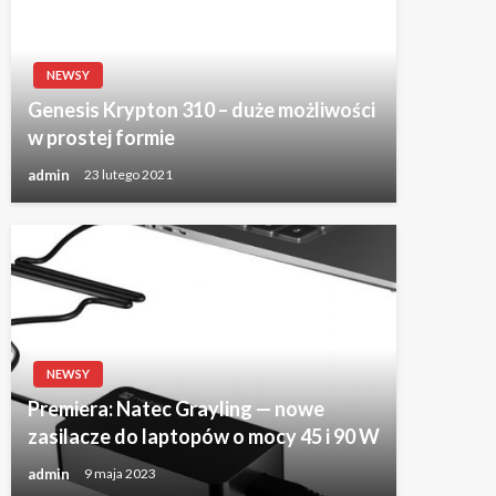
NEWSY
Genesis Krypton 310 – duże możliwości
w prostej formie
admin
23 lutego 2021
NEWSY
Premiera: Natec Grayling — nowe
zasilacze do laptopów o mocy 45 i 90 W
admin
9 maja 2023