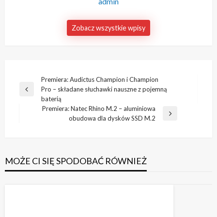
admin
Zobacz wszystkie wpisy
Nawigacja
Premiera: Audictus Champion i Champion
Pro – składane słuchawki nauszne z pojemną
wpisu
Poprzedni
baterią
wpis
Premiera: Natec Rhino M.2 – aluminiowa
Następny
obudowa dla dysków SSD M.2
wpis
MOŻE CI SIĘ SPODOBAĆ RÓWNIEŻ