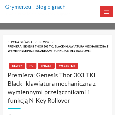
Grymer.eu | Blog o grach
Twoje źródło ciekawostek o grach
STRONA GŁÓWNA
NEWSY
PREMIERA: GENESIS THOR 303 TKL BLACK- KLAWIATURA MECHANICZNA Z
WYMIENNYMI PRZEŁĄCZNIKAMI I FUNKCJĄ N-KEY ROLLOVER
NEWSY
PC
SPRZĘT
WSZYSTKIE
Premiera: Genesis Thor 303 TKL
Black- klawiatura mechaniczna z
wymiennymi przełącznikami i
funkcją N-Key Rollover