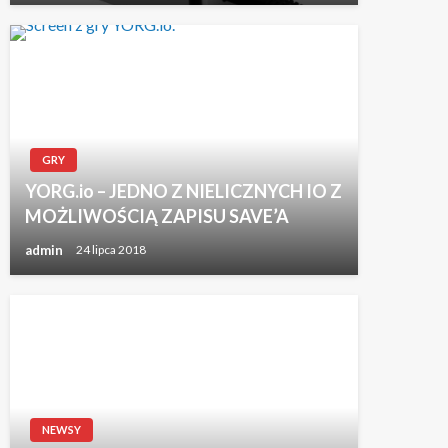
GRY
YORG.io – JEDNO Z NIELICZNYCH IO Z
MOŻLIWOŚCIĄ ZAPISU SAVE’A
admin
24 lipca 2018
NEWSY