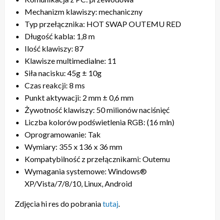
Mechanizm klawiszy: mechaniczny
Typ przełącznika: HOT SWAP OUTEMU RED
Długość kabla: 1,8 m
Ilość klawiszy: 87
Klawisze multimedialne: 11
Siła nacisku: 45g ± 10g
Czas reakcji: 8 ms
Punkt aktywacji: 2 mm ± 0,6 mm
Żywotność klawiszy: 50 milionów naciśnięć
Liczba kolorów podświetlenia RGB: (16 mln)
Oprogramowanie: Tak
Wymiary: 355 x 136 x 36 mm
Kompatybilność z przełącznikami: Outemu
Wymagania systemowe: Windows®
XP/Vista/7/8/10, Linux, Android
Zdjęcia hi res do pobrania
tutaj
.