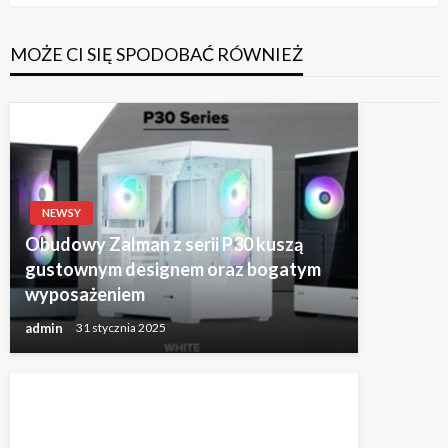
MOŻE CI SIĘ SPODOBAĆ RÓWNIEŻ
NEWSY
Obudowy Zalman z serii P30 kuszą
gustownym designem oraz bogatym
wyposażeniem
admin
31 stycznia 2025