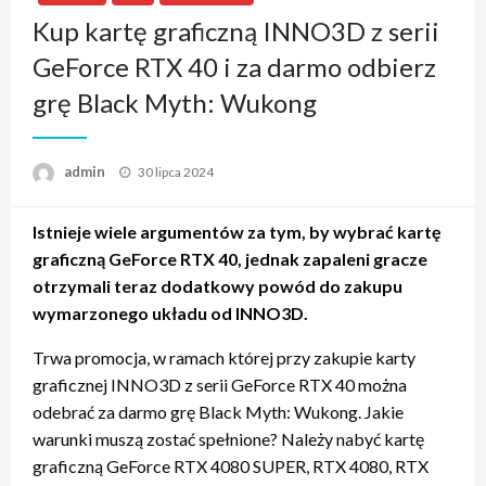
Kup kartę graficzną INNO3D z serii
GeForce RTX 40 i za darmo odbierz
grę Black Myth: Wukong
admin
Napisano
30 lipca 2024
Istnieje wiele argumentów za tym, by wybrać kartę
graficzną GeForce RTX 40, jednak zapaleni gracze
otrzymali teraz dodatkowy powód do zakupu
wymarzonego układu od INNO3D.
Trwa promocja, w ramach której przy zakupie karty
graficznej INNO3D z serii GeForce RTX 40 można
odebrać za darmo grę Black Myth: Wukong. Jakie
warunki muszą zostać spełnione? Należy nabyć kartę
graficzną GeForce RTX 4080 SUPER, RTX 4080, RTX