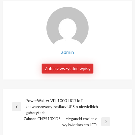
admin
Zobacz wszystkie wpisy
Nawigacja
PowerWalker VFI 1000 LICR IoT —
zaawansowany zasilacz UPS o niewielkich
wpisu
Poprzedni
gabarytach
wpis
Zalman CNPS13X DS — elegancki cooler z
Następny
wyświetlaczem LED
wpis