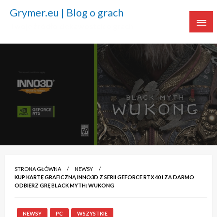
Grymer.eu | Blog o grach
Twoje źródło ciekawostek o grach
STRONA GŁÓWNA
NEWSY
KUP KARTĘ GRAFICZNĄ INNO3D Z SERII GEFORCE RTX 40 I ZA DARMO
ODBIERZ GRĘ BLACK MYTH: WUKONG
NEWSY
PC
WSZYSTKIE