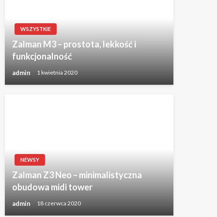
WSZYSTKIE
Zalman M3 – prostota, lekkość i
funkcjonalność
admin
1 kwietnia 2020
NEWSY
Zalman Z3 Neo – minimalistyczna
obudowa midi tower
admin
18 czerwca 2020