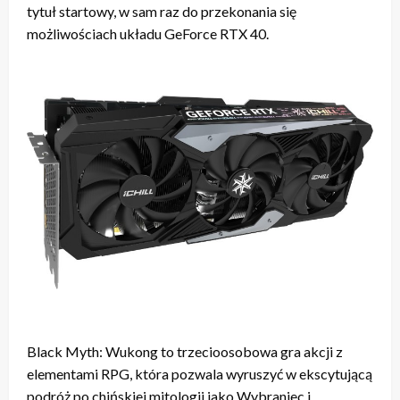
tytuł startowy, w sam raz do przekonania się
możliwościach układu GeForce RTX 40.
Black Myth: Wukong to trzecioosobowa gra akcji z
elementami RPG, która pozwala wyruszyć w ekscytującą
podróż po chińskiej mitologii jako Wybraniec i