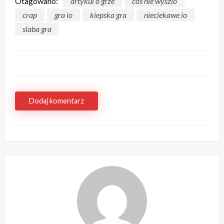
Otagowano:
artykul o grze
cos nie wyszlo
crap
gra io
kiepska gra
nieciekawe io
slaba gra
Dodaj komentarz