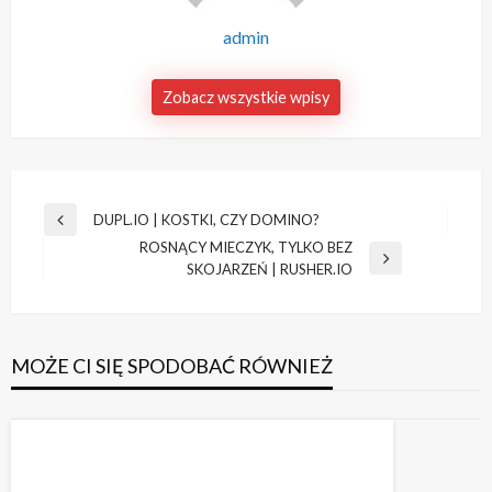
admin
Zobacz wszystkie wpisy
Nawigacja
DUPL.IO | KOSTKI, CZY DOMINO?
Poprzedni
wpisu
ROSNĄCY MIECZYK, TYLKO BEZ
wpis
Następny
SKOJARZEŃ | RUSHER.IO
wpis
MOŻE CI SIĘ SPODOBAĆ RÓWNIEŻ