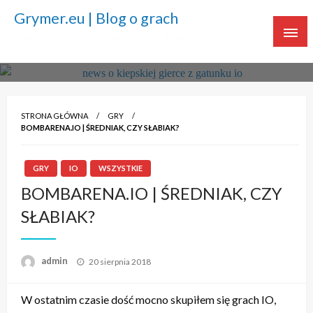
Grymer.eu | Blog o grach
Twoje źródło ciekawostek o grach
STRONA GŁÓWNA
GRY
BOMBARENA.IO | ŚREDNIAK, CZY SŁABIAK?
GRY
IO
WSZYSTKIE
BOMBARENA.IO | ŚREDNIAK, CZY
SŁABIAK?
admin
Napisano
20 sierpnia 2018
W ostatnim czasie dość mocno skupiłem się grach IO,