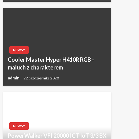
NEWSY
Cooler Master Hyper H410R RGB –
maluch z charakterem
admin
22 października 2020
NEWSY
PowerWalker VFI 20000 ICT IoT 3/3 BX