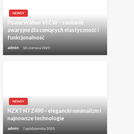
NEWSY
PowerWalker VI CW – zasilanie
awaryjne dla ceniących elastyczność i
funkcjonalność
admin
16 czerwca 2020
NEWSY
NZXT N7 Z490 – elegancki minimalizm i
najnowsze technologie
admin
7 października 2020