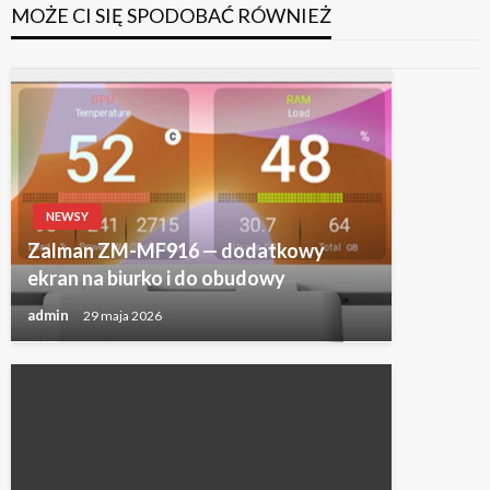
MOŻE CI SIĘ SPODOBAĆ RÓWNIEŻ
NEWSY
Zalman ZM-MF916 — dodatkowy
ekran na biurko i do obudowy
admin
29 maja 2026