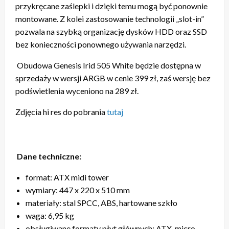
przykręcane zaślepki i dzięki temu mogą być ponownie
montowane. Z kolei zastosowanie technologii „slot-in”
pozwala na szybką organizację dysków HDD oraz SSD
bez konieczności ponownego używania narzędzi.
Obudowa Genesis Irid 505 White będzie dostępna w
sprzedaży w wersji ARGB w cenie 399 zł, zaś wersję bez
podświetlenia wyceniono na 289 zł.
Zdjęcia hi res do pobrania
tutaj
Dane techniczne:
format: ATX midi tower
wymiary: 447 x 220 x 510 mm
materiały: stal SPCC, ABS, hartowane szkło
waga: 6,95 kg
obsługiwane formaty płyt głównych: ATX, micro-