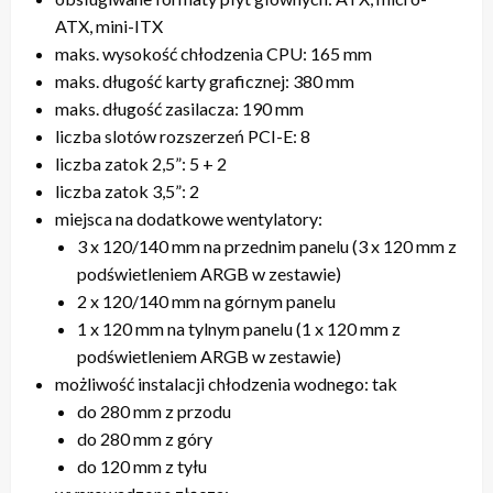
ATX, mini-ITX
maks. wysokość chłodzenia CPU: 165 mm
maks. długość karty graficznej: 380 mm
maks. długość zasilacza: 190 mm
liczba slotów rozszerzeń PCI-E: 8
liczba zatok 2,5”: 5 + 2
liczba zatok 3,5”: 2
miejsca na dodatkowe wentylatory:
3 x 120/140 mm na przednim panelu (3 x 120 mm z
podświetleniem ARGB w zestawie)
2 x 120/140 mm na górnym panelu
1 x 120 mm na tylnym panelu (1 x 120 mm z
podświetleniem ARGB w zestawie)
możliwość instalacji chłodzenia wodnego: tak
do 280 mm z przodu
do 280 mm z góry
do 120 mm z tyłu