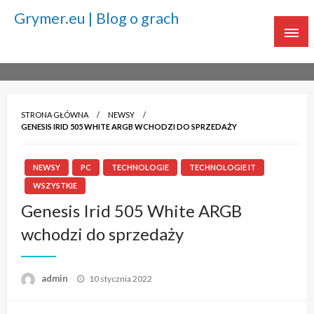
Grymer.eu | Blog o grach
Twoje źródło ciekawostek o grach
STRONA GŁÓWNA
NEWSY
GENESIS IRID 505 WHITE ARGB WCHODZI DO SPRZEDAŻY
NEWSY
PC
TECHNOLOGIE
TECHNOLOGIE IT
WSZYSTKIE
Genesis Irid 505 White ARGB
wchodzi do sprzedaży
admin
Napisano
10 stycznia 2022