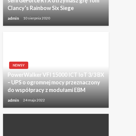
serii GeForce RTX otrzymasz grę Tom
Clancy’s Rainbow Six Siege
admin
10 sierpnia 2020
NEWSY
PowerWalker VFI 15000 ICT IoT 3/3 BX
– UPS o ogromnej mocy przeznaczony
do współpracy z modułami EBM
admin
24 maja 2022