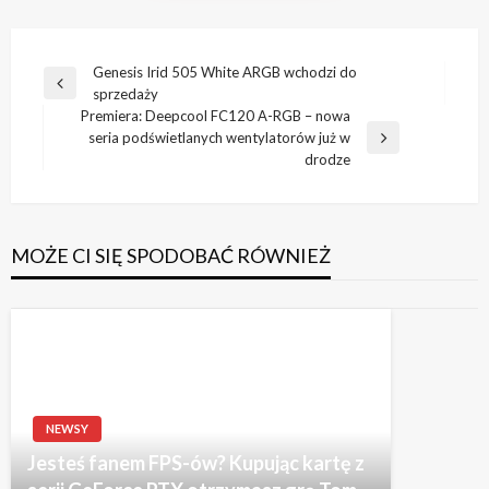
Nawigacja
Genesis Irid 505 White ARGB wchodzi do
Poprzedni
sprzedaży
wpisu
wpis
Premiera: Deepcool FC120 A-RGB – nowa
seria podświetlanych wentylatorów już w
Następny
drodze
wpis
MOŻE CI SIĘ SPODOBAĆ RÓWNIEŻ
NEWSY
Jesteś fanem FPS-ów? Kupując kartę z