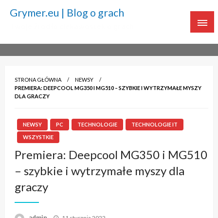
Grymer.eu | Blog o grach
Twoje źródło ciekawostek o grach
STRONA GŁÓWNA
NEWSY
PREMIERA: DEEPCOOL MG350 I MG510 – SZYBKIE I WYTRZYMAŁE MYSZY
DLA GRACZY
NEWSY
PC
TECHNOLOGIE
TECHNOLOGIE IT
WSZYSTKIE
Premiera: Deepcool MG350 i MG510
– szybkie i wytrzymałe myszy dla
graczy
admin
Napisano
11 stycznia 2022