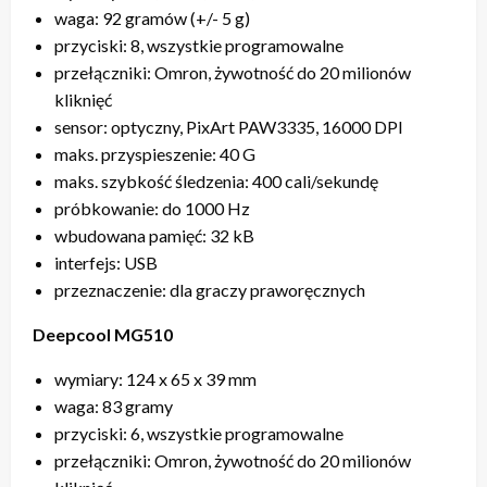
waga: 92 gramów (+/- 5 g)
przyciski: 8, wszystkie programowalne
przełączniki: Omron, żywotność do 20 milionów
kliknięć
sensor: optyczny, PixArt PAW3335, 16000 DPI
maks. przyspieszenie: 40 G
maks. szybkość śledzenia: 400 cali/sekundę
próbkowanie: do 1000 Hz
wbudowana pamięć: 32 kB
interfejs: USB
przeznaczenie: dla graczy praworęcznych
Deepcool MG510
wymiary: 124 x 65 x 39 mm
waga: 83 gramy
przyciski: 6, wszystkie programowalne
przełączniki: Omron, żywotność do 20 milionów