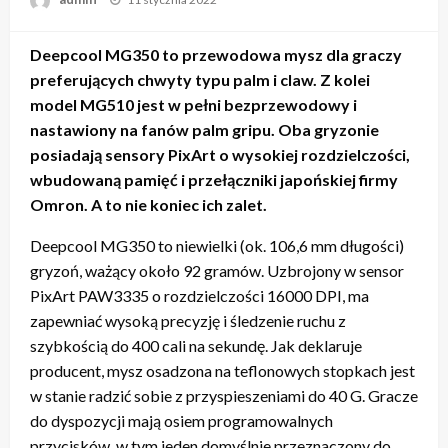
Deepcool MG350 to przewodowa mysz dla graczy
preferujących chwyty typu palm i claw. Z kolei
model MG510 jest w pełni bezprzewodowy i
nastawiony na fanów palm gripu. Oba gryzonie
posiadają sensory PixArt o wysokiej rozdzielczości,
wbudowaną pamięć i przełączniki japońskiej firmy
Omron. A to nie koniec ich zalet.
Deepcool MG350 to niewielki (ok. 106,6 mm długości)
gryzoń, ważący około 92 gramów. Uzbrojony w sensor
PixArt PAW3335 o rozdzielczości 16000 DPI, ma
zapewniać wysoką precyzję i śledzenie ruchu z
szybkością do 400 cali na sekundę. Jak deklaruje
producent, mysz osadzona na teflonowych stopkach jest
w stanie radzić sobie z przyspieszeniami do 40 G. Gracze
do dyspozycji mają osiem programowalnych
przycisków, w tym jeden domyślnie przeznaczony do