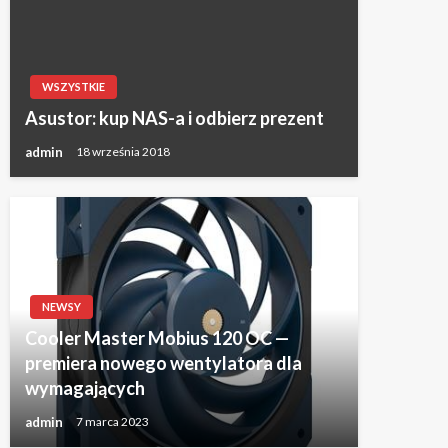
WSZYSTKIE
Asustor: kup NAS-a i odbierz prezent
admin
18 września 2018
NEWSY
Cooler Master Mobius 120 OC —
premiera nowego wentylatora dla
wymagających
admin
7 marca 2023