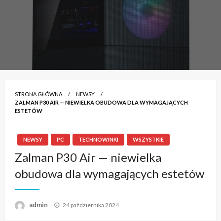
STRONA GŁÓWNA
NEWSY
ZALMAN P30 AIR — NIEWIELKA OBUDOWA DLA WYMAGAJĄCYCH
ESTETÓW
NEWSY
PC
TECHNOWINKI
WSZYSTKIE
Zalman P30 Air — niewielka
obudowa dla wymagających estetów
admin
Napisano
24 października 2024