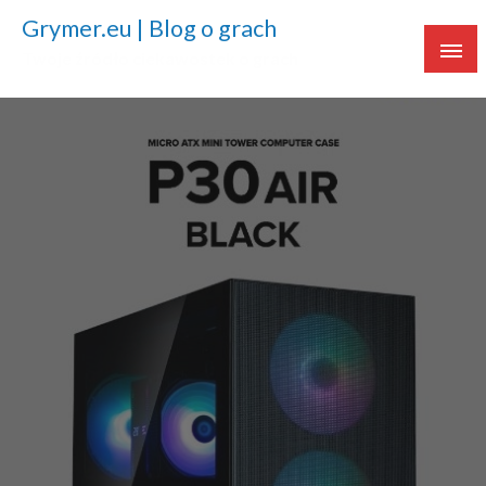
Grymer.eu | Blog o grach
Twoje źródło ciekawostek o grach