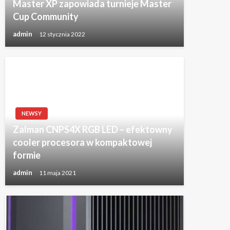
Master XP zapowiada turnieje Master
Cup Community
admin
12 stycznia 2022
NEWSY
Zalman CNPS4X RGB LED – efektowny
cooler procesora w kompaktowej
formie
admin
11 maja 2021