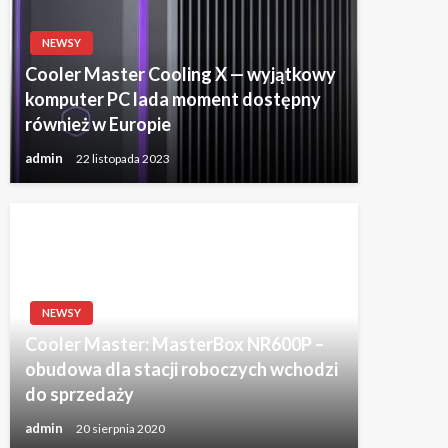
NEWSY
Cooler Master Cooling X — wyjątkowy
komputer PC lada moment dostępny
również w Europie
admin
22 listopada 2023
NEWSY
Cooler Master: MasterBox NR600P –
obudowa dla stacji roboczych wchodzi
do sprzedaży
admin
20 sierpnia 2020