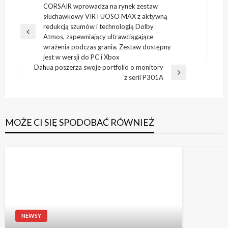
Nawigacja
CORSAIR wprowadza na rynek zestaw
słuchawkowy VIRTUOSO MAX z aktywną
wpisu
redukcją szumów i technologią Dolby
Poprzedni
Atmos, zapewniający ultrawciągające
wpis
wrażenia podczas grania. Zestaw dostępny
jest w wersji do PC i Xbox
Dahua poszerza swoje portfolio o monitory
Następny
z serii P301A
wpis
MOŻE CI SIĘ SPODOBAĆ RÓWNIEŻ
NEWSY