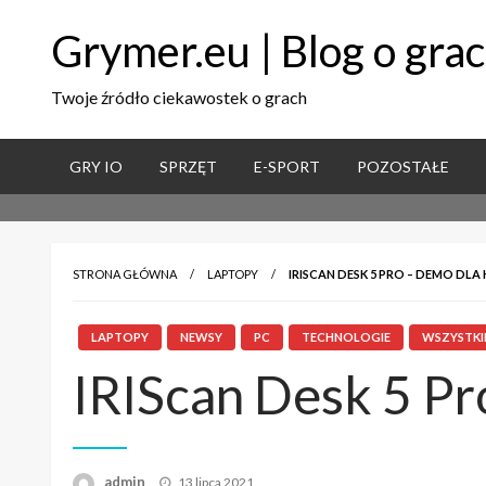
Grymer.eu | Blog o gra
Twoje źródło ciekawostek o grach
GRY IO
SPRZĘT
E-SPORT
POZOSTAŁE
STRONA GŁÓWNA
LAPTOPY
IRISCAN DESK 5 PRO – DEMO DLA 
LAPTOPY
NEWSY
PC
TECHNOLOGIE
WSZYSTKI
IRIScan Desk 5 Pr
admin
Napisano
13 lipca 2021