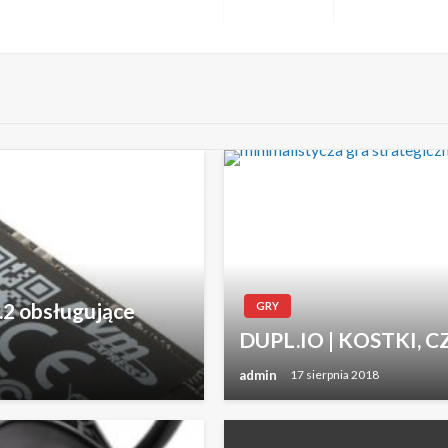
Następny
wpis
.2 obsługujące
GRY
DUPL.IO | KOSTKI, 
admin
17 sierpnia 2018