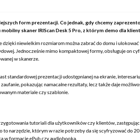
jszych form prezentacji. Co jednak, gdy chcemy zaprezentowa
mobilny skaner IRIScan Desk 5 Pro, z którym demo dla klie
re dzięki niewielkim rozmiarom można zabrać do domu i ulokować
brydowej. Jednocześnie mimo kompaktowej formy, obsługuje on cy
owanej w skanerze.
miast standardowej prezentacji udostępnianej na ekranie, interesa
e zaufanie, pokazując namacalne rezultaty, lecz także daje możliw
owanym materiale czy szablonie.
zygotowania tutoriali dla użytkowników czy klientów, zastępując
o to narzędzie, którym w razie potrzeby da się scyfryzować do 20
a w formacie ePub czy audiobooka.