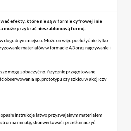
ć efekty, które nie są w formie cyfrowej i nie
nta może przybrać nieszablonową formę.
 w dogodnym miejscu. Może on więc posłużyć nie tylko
fryzowanie materiałów w formacie A3 oraz nagrywanie i
riusze mogą zobaczyć np. fizycznie przygotowane
ość obserwowania np. prototypu czy szkicu w akcji czy
 opasłe instrukcje łatwo przyswajalnym materiałem
 stron na minutę, skonwertować i przetłumaczyć