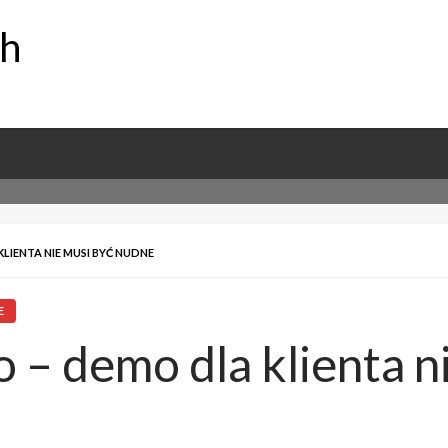
ch
KLIENTA NIE MUSI BYĆ NUDNE
E
o – demo dla klienta n