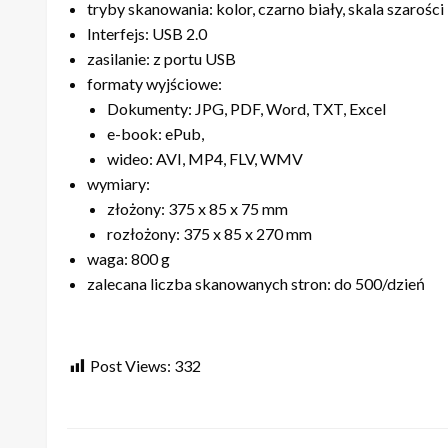
tryby skanowania: kolor, czarno biały, skala szarości
Interfejs: USB 2.0
zasilanie: z portu USB
formaty wyjściowe:
Dokumenty: JPG, PDF, Word, TXT, Excel
e-book: ePub,
wideo: AVI, MP4, FLV, WMV
wymiary:
złożony: 375 x 85 x 75 mm
rozłożony: 375 x 85 x 270 mm
waga: 800 g
zalecana liczba skanowanych stron: do 500/dzień
Post Views:
332