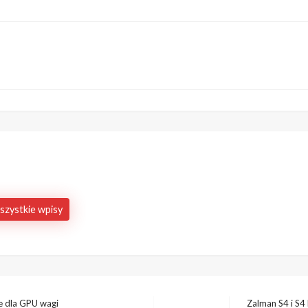
szystkie wpisy
e dla GPU wagi
Zalman S4 i S4