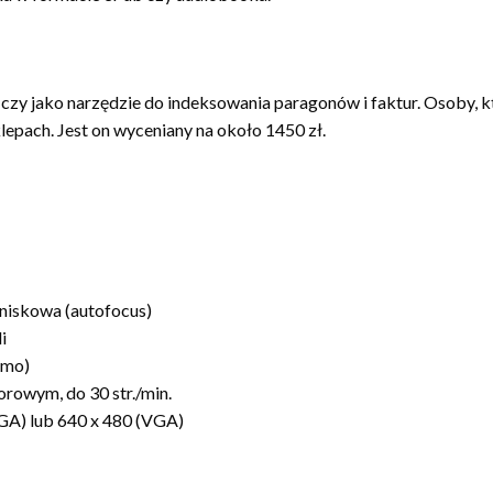
zy jako narzędzie do indeksowania paragonów i faktur. Osoby, kt
epach. Jest on wyceniany na około 1450 zł.
niskowa (autofocus)
i
omo)
orowym, do 30 str./min.
GA) lub 640 x 480 (VGA)