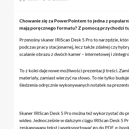
Chowanie się za PowerPointem to jedna z popularnie
mają poręcznego formatu? Z pomocą przychodzi tu 
Przenośny skaner IRIScan Desk 5 Pro to narzędzie, któ
podczas pracy stacjonarnej, lecz także zdalnej czy hy
scalanie obrazu z dwóch kamer – internetowej i zintegr
To z kolei daje nowe możliwości prezentacji treści. Za
materiały, zamiast wierzyć na słowo. To nie tylko buduj
śledzenia odręcznie wykonywanych notatek na prezent
Skaner IRIScan Desk 5 Pro można też wykorzystać do pr
wideo. Jednocześnie w dalszym ciągu IRIScan Desk 5 Pr
zeskanowany tekst i wyeksportować go do PDF, e-book