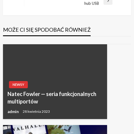
Następny
hub USB
wpis
MOŻE CI SIĘ SPODOBAĆ RÓWNIEŻ
NEWSY
Natec Fowler — seria funkcjonalnych
multiportów
admin
28 kwietnia 2023