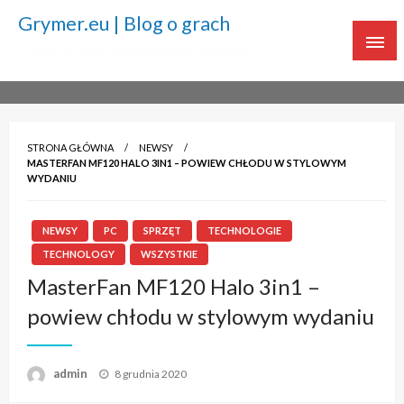
Grymer.eu | Blog o grach
Twoje źródło ciekawostek o grach
STRONA GŁÓWNA
NEWSY
MASTERFAN MF120 HALO 3IN1 – POWIEW CHŁODU W STYLOWYM
WYDANIU
NEWSY
PC
SPRZĘT
TECHNOLOGIE
TECHNOLOGY
WSZYSTKIE
MasterFan MF120 Halo 3in1 –
powiew chłodu w stylowym wydaniu
admin
Napisano
8 grudnia 2020