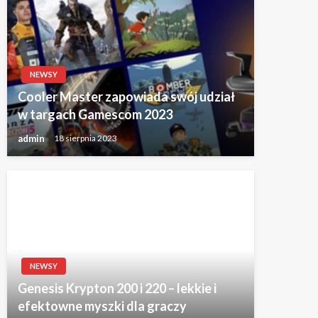
NEWSY
Cooler Master zapowiada swój udział
w targach Gamescom 2023
admin
18 sierpnia 2023
NEWSY
Genesis Krypton 200 i 220 – lekkie i
efektowne myszki dla graczy