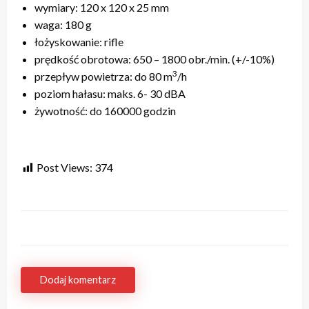
wymiary: 120 x 120 x 25 mm
waga: 180 g
łożyskowanie: rifle
prędkość obrotowa: 650 – 1800 obr./min. (+/-10%)
3
przepływ powietrza: do 80 m
/h
poziom hałasu: maks. 6- 30 dBA
żywotność: do 160000 godzin
Post Views:
374
Dodaj komentarz