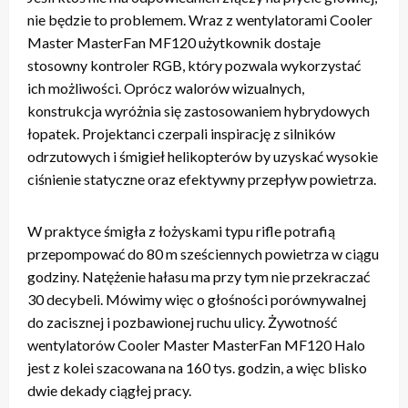
nie będzie to problemem. Wraz z wentylatorami Cooler
Master MasterFan MF120 użytkownik dostaje
stosowny kontroler RGB, który pozwala wykorzystać
ich możliwości. Oprócz walorów wizualnych,
konstrukcja wyróżnia się zastosowaniem hybrydowych
łopatek. Projektanci czerpali inspirację z silników
odrzutowych i śmigieł helikopterów by uzyskać wysokie
ciśnienie statyczne oraz efektywny przepływ powietrza.
W praktyce śmigła z łożyskami typu rifle potrafią
przepompować do 80 m sześciennych powietrza w ciągu
godziny. Natężenie hałasu ma przy tym nie przekraczać
30 decybeli. Mówimy więc o głośności porównywalnej
do zacisznej i pozbawionej ruchu ulicy. Żywotność
wentylatorów Cooler Master MasterFan MF120 Halo
jest z kolei szacowana na 160 tys. godzin, a więc blisko
dwie dekady ciągłej pracy.