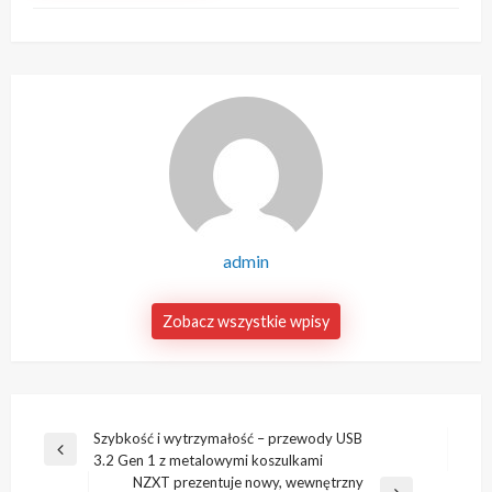
admin
Zobacz wszystkie wpisy
Nawigacja
Szybkość i wytrzymałość – przewody USB
Poprzedni
3.2 Gen 1 z metalowymi koszulkami
wpisu
wpis
NZXT prezentuje nowy, wewnętrzny