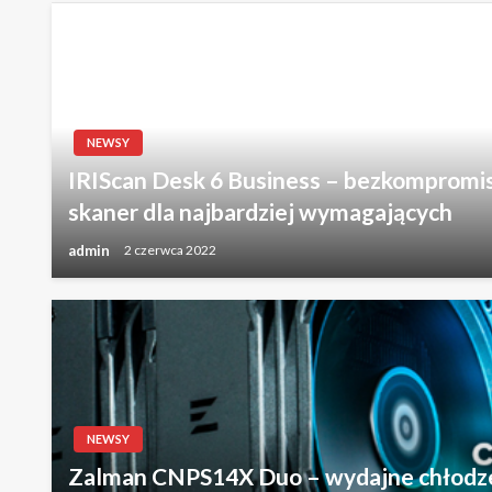
NEWSY
IRIScan Desk 6 Business – bezkompromi
skaner dla najbardziej wymagających
admin
2 czerwca 2022
NEWSY
Zalman CNPS14X Duo – wydajne chłodz