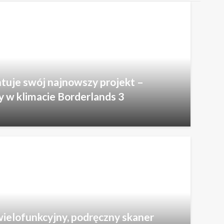
uje swój najnowszy projekt –
 w klimacie Borderlands 3
wielofunkcyjny, podręczny skaner