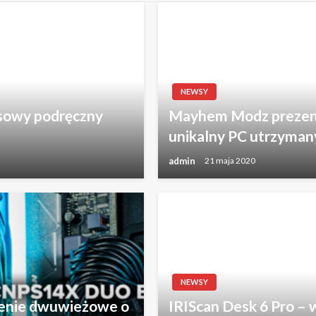
NEWSY
sowy podręczny
Mayhem Modz prezent
unikalny PC utrzymany
admin
21 maja 2020
NEWSY
enie dwuwieżowe o
IRIScan Desk 6 Pro – 