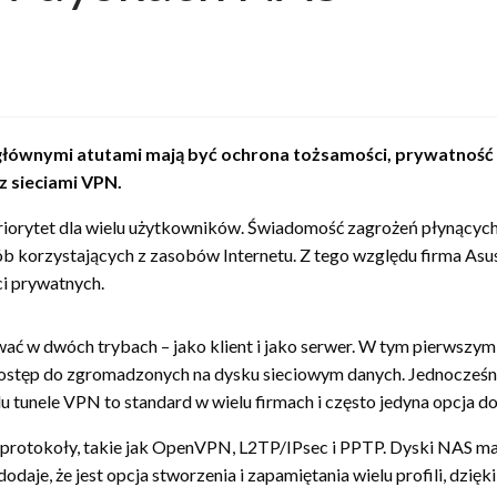
h głównymi atutami mają być ochrona tożsamości, prywatność 
z sieciami VPN.
orytet dla wielu użytkowników. Świadomość zagrożeń płynących z S
sób korzystających z zasobów Internetu. Z tego względu firma A
ci prywatnych.
ć w dwóch trybach – jako klient i jako serwer. W tym pierwszym 
ostęp do zgromadzonych na dysku sieciowym danych. Jednocześnie
 tunele VPN to standard w wielu firmach i często jedyna opcja d
 protokoły, takie jak OpenVPN, L2TP/IPsec i PPTP. Dyski NAS maj
odaje, że jest opcja stworzenia i zapamiętania wielu profili, dzię