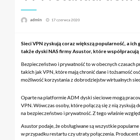
admin
Napisano
17 czerwca 2020
Sieci VPN zyskują coraz większą popularność, a ic
także dyski NAS firmy Asustor, które współpracują 
Bezpieczeństwo i prywatność to w obecnych czasach pri
takich jak VPN, które mają chronić dane i tożsamość o
możliwość korzystania z dobrodziejstw wirtualnych sie
Oparte na platformie ADM dyski sieciowe mogą pracowa
VPN. Wówczas osoby, które połączą się z nią zyskują d
na bezpieczeństwo i prywatność. Z tego właśnie względu
Asustor podaje, że obsługiwane są wszystkie popularne
w przypadku restartu czy utraty połączenia. Producent d