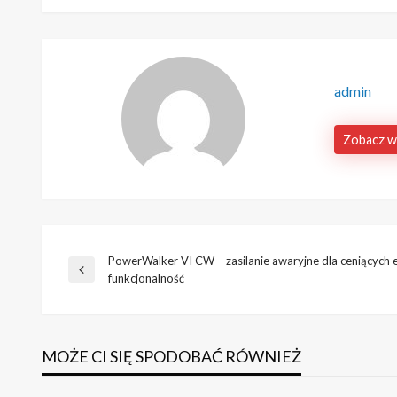
admin
Zobacz w
PowerWalker VI CW – zasilanie awaryjne dla ceniących e
Nawigacja
Poprzedni
funkcjonalność
wpis
wpisu
MOŻE CI SIĘ SPODOBAĆ RÓWNIEŻ