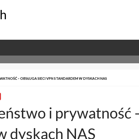
ch
YWATNOŚĆ – OBSŁUGA SIECI VPN STANDARDEM W DYSKACH NAS
eństwo i prywatność –
w dyskach NAS