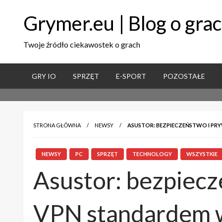
Grymer.eu | Blog o gra
Twoje źródło ciekawostek o grach
GRY IO
SPRZĘT
E-SPORT
POZOSTAŁE
STRONA GŁÓWNA
NEWSY
ASUSTOR: BEZPIECZEŃSTWO I PR
NEWSY
PC
SPRZĘT
TECHNOLOGY
WSZYSTKIE
Asustor: bezpiecz
VPN standardem 