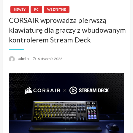
NEWSY
PC
WSZYSTKIE
CORSAIR wprowadza pierwszą
klawiaturę dla graczy z wbudowanym
kontrolerem Stream Deck
admin
Napisano
6 stycznia 2026