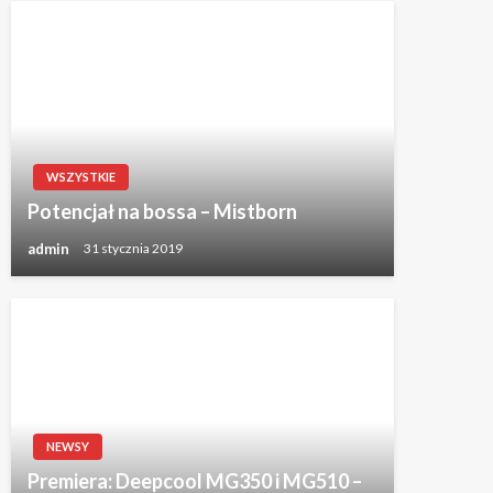
WSZYSTKIE
Potencjał na bossa – Mistborn
admin
31 stycznia 2019
NEWSY
Premiera: Deepcool MG350 i MG510 –