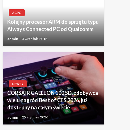
ACPC
Kolejny procesor ARM do sprzętu typu
Always Connected PC od Qualcomm
admin
3 września 2018
NEWSY
CORSAIR GALLEON 100 SD, zdobywca
wielu nagród Best of CES 2026, już
dostępny na całym świecie
admin
29 stycznia 2026