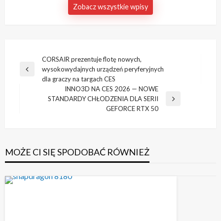
Zobacz wszystkie wpisy
Nawigacja
CORSAIR prezentuje flotę nowych,
wysokowydajnych urządzeń peryferyjnych
wpisu
Poprzedni
dla graczy na targach CES
wpis
INNO3D NA CES 2026 — NOWE
STANDARDY CHŁODZENIA DLA SERII
Następny
GEFORCE RTX 50
wpis
MOŻE CI SIĘ SPODOBAĆ RÓWNIEŻ