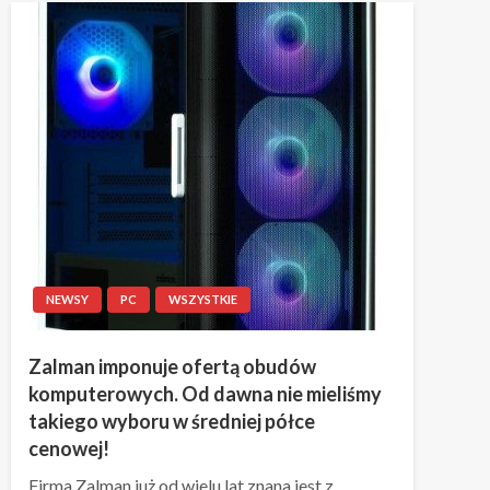
NEWSY
PC
WSZYSTKIE
Zalman imponuje ofertą obudów
komputerowych. Od dawna nie mieliśmy
takiego wyboru w średniej półce
cenowej!
Firma Zalman już od wielu lat znana jest z