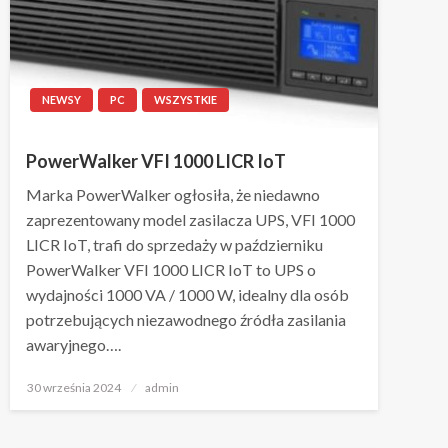
NEWSY
PC
WSZYSTKIE
PowerWalker VFI 1000 LICR IoT
Marka PowerWalker ogłosiła, że niedawno
zaprezentowany model zasilacza UPS, VFI 1000
LICR IoT, trafi do sprzedaży w październiku
PowerWalker VFI 1000 LICR IoT to UPS o
wydajności 1000 VA / 1000 W, idealny dla osób
potrzebujących niezawodnego źródła zasilania
awaryjnego….
Napisano
30 września 2024
admin