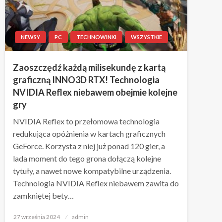
NEWSY
PC
TECHNOWINKI
WSZYSTKIE
Zaoszczędź każdą milisekundę z kartą
graficzną INNO3D RTX! Technologia
NVIDIA Reflex niebawem obejmie kolejne
gry
NVIDIA Reflex to przełomowa technologia
redukująca opóźnienia w kartach graficznych
GeForce. Korzysta z niej już ponad 120 gier, a
lada moment do tego grona dołączą kolejne
tytuły, a nawet nowe kompatybilne urządzenia.
Technologia NVIDIA Reflex niebawem zawita do
zamkniętej bety…
Napisano
27 września 2024
admin