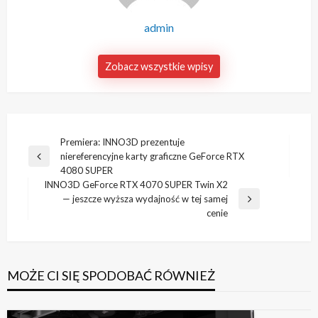
admin
Zobacz wszystkie wpisy
Nawigacja
Premiera: INNO3D prezentuje
niereferencyjne karty graficzne GeForce RTX
wpisu
Poprzedni
4080 SUPER
wpis
INNO3D GeForce RTX 4070 SUPER Twin X2
— jeszcze wyższa wydajność w tej samej
Następny
cenie
wpis
MOŻE CI SIĘ SPODOBAĆ RÓWNIEŻ