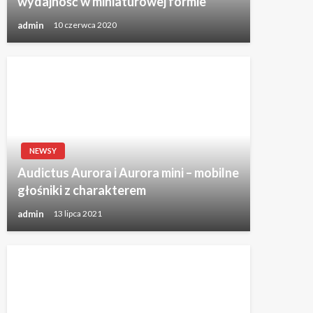
wydajność w miniaturowej formie
admin
10 czerwca 2020
NEWSY
Audictus Aurora i Aurora mini – mobilne
głośniki z charakterem
admin
13 lipca 2021