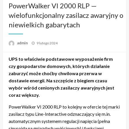
PowerWalker VI 2000 RLP —
wielofunkcjonalny zasilacz awaryjny o
niewielkich gabarytach
admin
Napisano
9 lutego 2024
UPS to właściwie podstawowe wyposażenie firm
czy gospodarstw domowych, których działanie
zaburzyć może choćby chwilowa przerwa w
dostawie energii. Na szczęście z biegiem czasu
wybór wśród cenionych zasilaczy awaryjnych jest
coraz większy.
PowerWalker VI 2000 RLP to kolejny w ofercie tej marki
zasilacz typu Line-Interactive odznaczający się m.in.
automatycznym systemem regulacji napięcia (pełna
sinusoida na gniazdach wyjściowych) i funkcjami