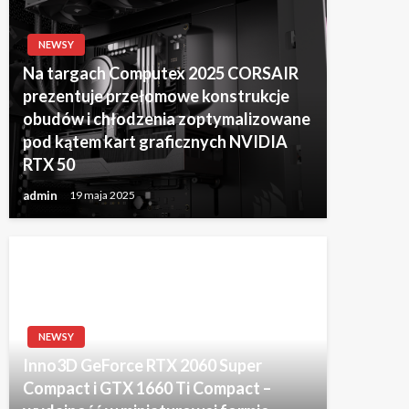
NEWSY
Na targach Computex 2025 CORSAIR
prezentuje przełomowe konstrukcje
obudów i chłodzenia zoptymalizowane
pod kątem kart graficznych NVIDIA
RTX 50
admin
19 maja 2025
NEWSY
Inno3D GeForce RTX 2060 Super
Compact i GTX 1660 Ti Compact –