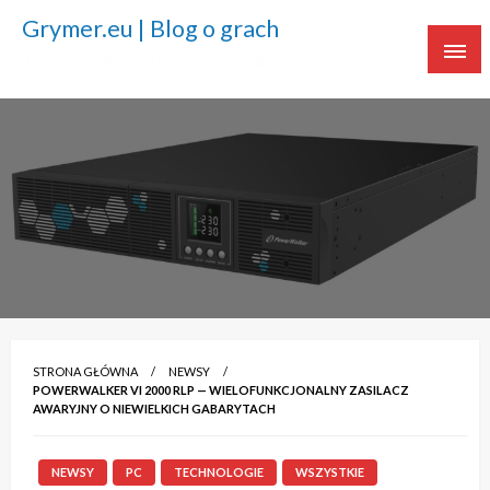
Grymer.eu | Blog o grach
Twoje źródło ciekawostek o grach
STRONA GŁÓWNA
NEWSY
POWERWALKER VI 2000 RLP — WIELOFUNKCJONALNY ZASILACZ
AWARYJNY O NIEWIELKICH GABARYTACH
NEWSY
PC
TECHNOLOGIE
WSZYSTKIE