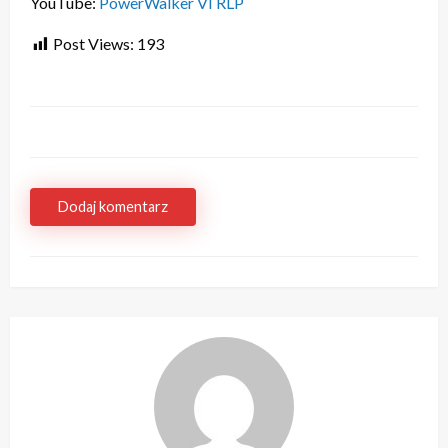
YouTube:
PowerWalker VI RLP
Post Views:
193
Dodaj komentarz