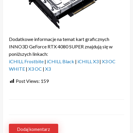
Dodatkowe informacje na temat kart graficznych
INNO3D GeForce RTX 4080 SUPER znajdują się w
poniższych linkach:
iCHILL Frostbite
|
iCHILL Black
|
iCHILL X3
|
X3 OC
WHITE
|
X3 OC
|
X3
Post Views:
159
Dodaj komentarz