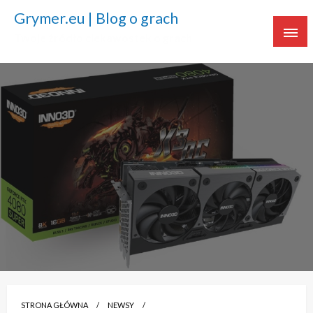
Grymer.eu | Blog o grach
Twoje źródło ciekawostek o grach
STRONA GŁÓWNA
NEWSY