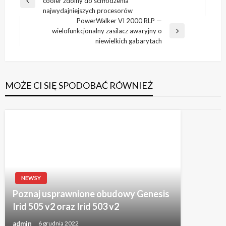
cooler zdolny do schłodzenia
wpisu
Poprzedni
najwydajniejszych procesorów
wpis
PowerWalker VI 2000 RLP —
wielofunkcjonalny zasilacz awaryjny o
Następny
niewielkich gabarytach
wpis
MOŻE CI SIĘ SPODOBAĆ RÓWNIEŻ
NEWSY
Poznaj usprawnione obudowy Genesis
Irid 505 v2 oraz Irid 503 v2
admin
6 grudnia 2022