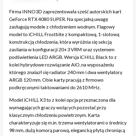
Firma INNO3D zaprezentowała sześć autorskich kart
GeForce RTX 4080 SUPER. Na specjalną uwagę
zasługują modele z chłodzeniem wodnym. Flagowy
model to iCHILL Frostbite z kompaktową, 1-slotową
konstrukcją chłodzenia, która wyróżnia się sekcją
zasilania w konfiguracji 20+3 VRM oraz systemem
podświetlenia LED ARGB. Wersja iCHILL Black to z
kolei hybrydowe rozwiązanie AiO, na wyposażeniu
którego znalazł się radiator 240 mm i dwa wentylatory
ARGB 120 mm. Obie karty pracują z firmowo
podkręconymi taktowaniami do 2610 MHz.
Model iCHILL X3 to z kolei opcja przeznaczona dla
wymagających graczy wolących pozostać przy
klasycznym chłodzeniu powietrznym. Karta
charakteryzuje się m.in. trzema wentylatorami o średnicy
98 mm, dużą komorą parową, elegancką płytą chroniącą