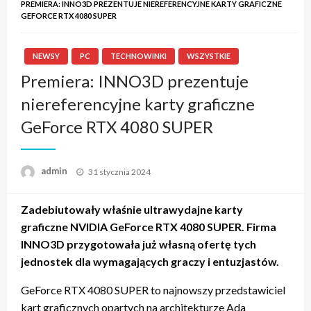
PREMIERA: INNO3D PREZENTUJE NIEREFERENCYJNE KARTY GRAFICZNE
GEFORCE RTX 4080 SUPER
NEWSY
PC
TECHNOWINKI
WSZYSTKIE
Premiera: INNO3D prezentuje
niereferencyjne karty graficzne
GeForce RTX 4080 SUPER
admin
Napisano
31 stycznia 2024
Zadebiutowały właśnie ultrawydajne karty
graficzne NVIDIA GeForce RTX 4080 SUPER. Firma
INNO3D przygotowała już własną ofertę tych
jednostek dla wymagających graczy i entuzjastów.
GeForce RTX 4080 SUPER to najnowszy przedstawiciel
kart graficznych opartych na architekturze Ada