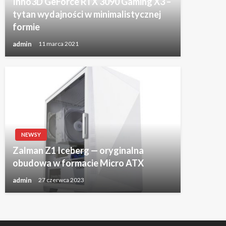
Inno3D GeForce RTX 3090 Gaming X3 –
tytan wydajności w minimalistycznej
formie
admin
11 marca 2021
NEWSY
Zalman Z1 Iceberg — oryginalna
obudowa w formacie Micro ATX
admin
27 czerwca 2023