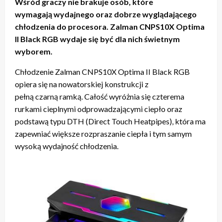
W
ś
r
ó
d graczy nie brakuje os
ó
b, kt
ó
re
wymagaj
ą
wydajnego oraz dobrze wygl
ą
daj
ą
cego
ch
ł
odzenia do procesora. Zalman CNPS10X Optima
II Black RGB wydaje si
ę
by
ć
dla nich
ś
wietnym
wyborem.
Chłodzenie Zalman CNPS10X Optima II Black RGB
opiera się na nowatorskiej konstrukcji z
pełną czarną ramką. Całość wyróżnia się czterema
rurkami cieplnymi odprowadzającymi ciepło oraz
podstawą typu DTH (Direct Touch Heatpipes), która ma
zapewniać większe rozpraszanie ciepła i tym samym
wysoką wydajność chłodzenia.