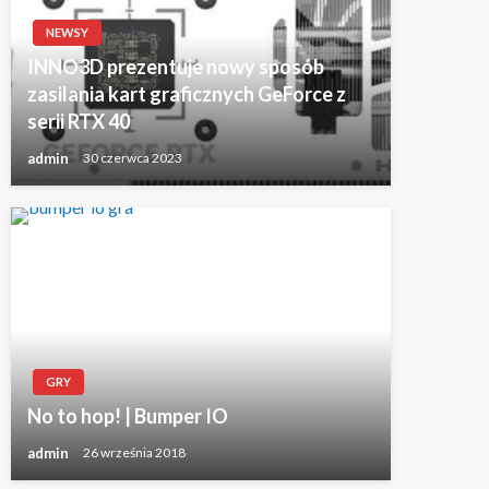
NEWSY
INNO3D prezentuje nowy sposób
zasilania kart graficznych GeForce z
serii RTX 40
admin
30 czerwca 2023
GRY
No to hop! | Bumper IO
admin
26 września 2018