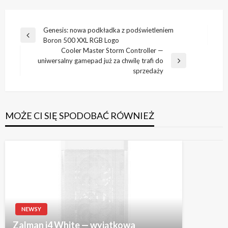
Nawigacja
Genesis: nowa podkładka z podświetleniem
Poprzedni
Boron 500 XXL RGB Logo
wpisu
wpis
Cooler Master Storm Controller —
uniwersalny gamepad już za chwilę trafi do
Następny
sprzedaży
wpis
MOŻE CI SIĘ SPODOBAĆ RÓWNIEŻ
NEWSY
Zalman i4 White — wyjątkowa