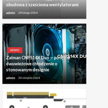
obudowa z sześcioma wentylatorami
admin
28 lutego 2024
NEWSY
Zalman CNPS14X Duo — potężne
dwuwieżowe chłodzenie o
stonowanym designie
admin
30 sierpnia 2024