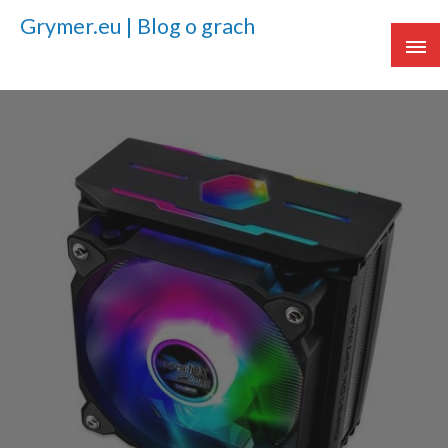
Grymer.eu | Blog o grach
Twoje źródło ciekawostek o grach