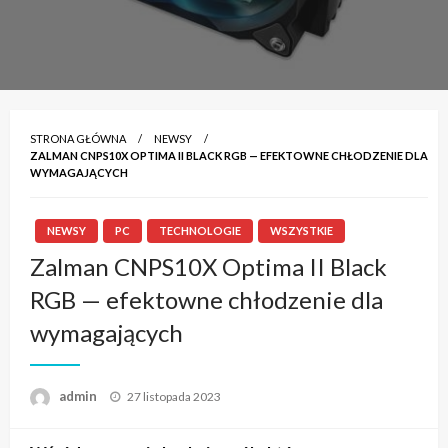
STRONA GŁÓWNA
NEWSY
ZALMAN CNPS10X OPTIMA II BLACK RGB — EFEKTOWNE CHŁODZENIE DLA
WYMAGAJĄCYCH
NEWSY
PC
TECHNOLOGIE
WSZYSTKIE
Zalman CNPS10X Optima II Black
RGB — efektowne chłodzenie dla
wymagających
admin
Napisano
27 listopada 2023