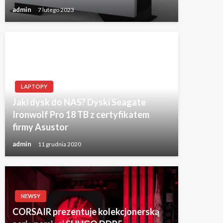
admin
7 lutego 2023
LAPTOPY
Jaki dysk do NAS? Dyski Seagate
Ironwolf Pro 18 TB z certyfikatem
firmy Asustor
admin
11 grudnia 2020
NEWSY
CORSAIR prezentuje kolekcjonerską