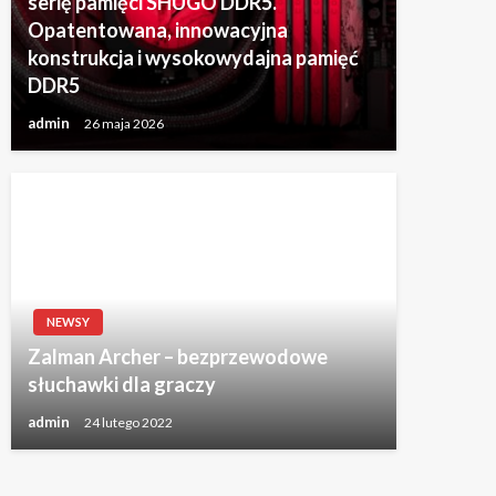
serię pamięci SHUGO DDR5.
Opatentowana, innowacyjna
konstrukcja i wysokowydajna pamięć
DDR5
admin
26 maja 2026
NEWSY
Zalman Archer – bezprzewodowe
słuchawki dla graczy
admin
24 lutego 2022