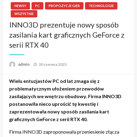
NEWSY
PC
PROPOZYCJE GIER
TECHNOLOGIE
WSZYSTKIE
INNO3D prezentuje nowy sposób
zasilania kart graficznych GeForce z
serii RTX 40
admin
Napisano
30 czerwca 2023
Wielu entuzjastów PC od lat zmaga się z
problematycznym ułożeniem przewodów
zasilających we wnętrzu obudowy. Firma INNO3D
postanowiła nieco uprościć tę kwestię i
zaprezentowała nowy sposób zasilania kart
graficznych GeForce z serii RTX 40.
Firma INNO3D zaproponowała przeniesienie złącza