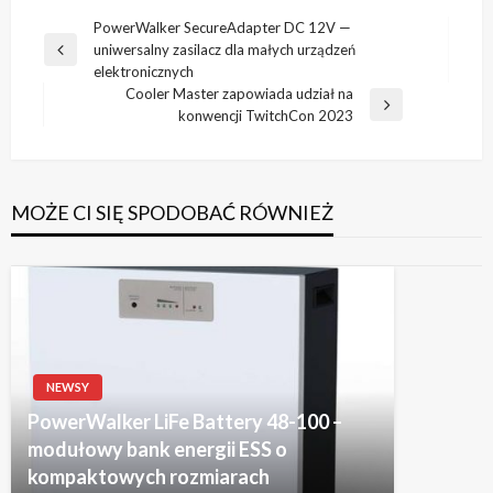
Nawigacja
PowerWalker SecureAdapter DC 12V —
uniwersalny zasilacz dla małych urządzeń
wpisu
Poprzedni
elektronicznych
wpis
Cooler Master zapowiada udział na
Następny
konwencji TwitchCon 2023
wpis
MOŻE CI SIĘ SPODOBAĆ RÓWNIEŻ
NEWSY
PowerWalker LiFe Battery 48-100 –
modułowy bank energii ESS o
kompaktowych rozmiarach