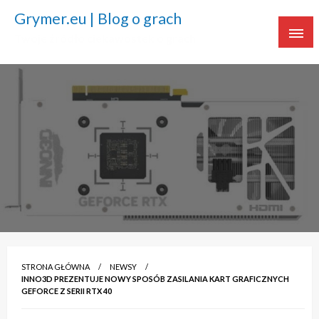
Grymer.eu | Blog o grach
Twoje źródło ciekawostek o grach
STRONA GŁÓWNA
NEWSY
INNO3D PREZENTUJE NOWY SPOSÓB ZASILANIA KART GRAFICZNYCH
GEFORCE Z SERII RTX 40