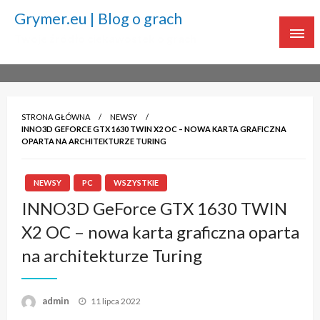
Grymer.eu | Blog o grach
Twoje źródło ciekawostek o grach
STRONA GŁÓWNA
NEWSY
INNO3D GEFORCE GTX 1630 TWIN X2 OC – NOWA KARTA GRAFICZNA
OPARTA NA ARCHITEKTURZE TURING
NEWSY
PC
WSZYSTKIE
INNO3D GeForce GTX 1630 TWIN
X2 OC – nowa karta graficzna oparta
na architekturze Turing
admin
Napisano
11 lipca 2022