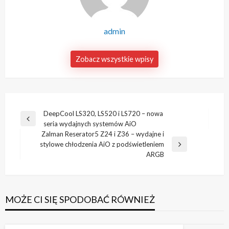
admin
Zobacz wszystkie wpisy
Nawigacja
DeepCool LS320, LS520 i LS720 – nowa
Poprzedni
seria wydajnych systemów AiO
wpisu
wpis
Zalman Reserator5 Z24 i Z36 – wydajne i
stylowe chłodzenia AiO z podświetleniem
Następny
ARGB
wpis
MOŻE CI SIĘ SPODOBAĆ RÓWNIEŻ