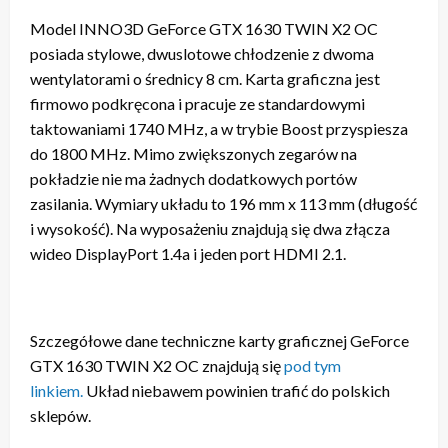
Model INNO3D GeForce GTX 1630 TWIN X2 OC
posiada stylowe, dwuslotowe chłodzenie z dwoma
wentylatorami o średnicy 8 cm. Karta graficzna jest
firmowo podkręcona i pracuje ze standardowymi
taktowaniami 1740 MHz, a w trybie Boost przyspiesza
do 1800 MHz. Mimo zwiększonych zegarów na
pokładzie nie ma żadnych dodatkowych portów
zasilania. Wymiary układu to 196 mm x 113 mm (długość
i wysokość). Na wyposażeniu znajdują się dwa złącza
wideo DisplayPort 1.4a i jeden port HDMI 2.1.
Szczegółowe dane techniczne karty graficznej GeForce
GTX 1630 TWIN X2 OC znajdują się
pod tym
linkiem.
Układ niebawem powinien trafić do polskich
sklepów.