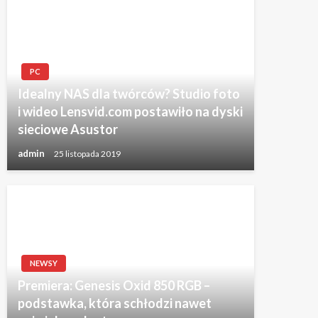
PC
Idealny NAS dla twórców? Studio foto
i wideo Lensvid.com postawiło na dyski
sieciowe Asustor
admin
25 listopada 2019
NEWSY
Premiera: Genesis Oxid 850 RGB –
podstawka, która schłodzi nawet