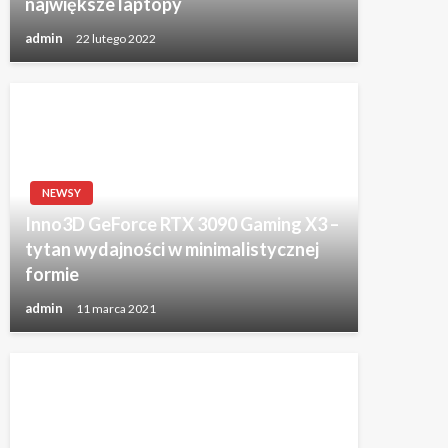
największe laptopy
admin
22 lutego 2022
NEWSY
Inno3D GeForce RTX 3090 Gaming X3 –
tytan wydajności w minimalistycznej
formie
admin
11 marca 2021