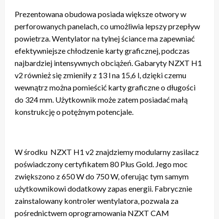
Prezentowana obudowa posiada większe otwory w
perforowanych panelach, co umożliwia lepszy przepływ
powietrza. Wentylator na tylnej ściance ma zapewniać
efektywniejsze chłodzenie karty graficznej, podczas
najbardziej intensywnych obciążeń. Gabaryty NZXT H1
v2 również się zmieniły z 13 l na 15,6 l, dzięki czemu
wewnątrz można pomieścić karty graficzne o długości
do 324 mm. Użytkownik może zatem posiadać małą
konstrukcję o potężnym potencjale.
W środku NZXT H1 v2 znajdziemy modularny zasilacz
poświadczony certyfikatem 80 Plus Gold. Jego moc
zwiększono z 650 W do 750 W, oferując tym samym
użytkownikowi dodatkowy zapas energii. Fabrycznie
zainstalowany kontroler wentylatora, pozwala za
pośrednictwem oprogramowania NZXT CAM