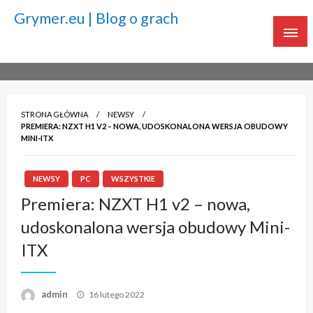
Grymer.eu | Blog o grach
Twoje źródło ciekawostek o grach
STRONA GŁÓWNA
NEWSY
PREMIERA: NZXT H1 V2 – NOWA, UDOSKONALONA WERSJA OBUDOWY
MINI-ITX
NEWSY
PC
WSZYSTKIE
Premiera: NZXT H1 v2 – nowa,
udoskonalona wersja obudowy Mini-
ITX
admin
Napisano
16 lutego 2022