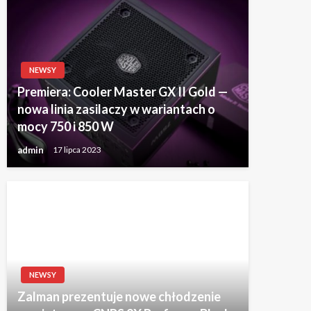
NEWSY
Premiera: Cooler Master GX II Gold —
nowa linia zasilaczy w wariantach o
mocy 750 i 850 W
admin
17 lipca 2023
NEWSY
Zalman prezentuje nowe chłodzenie