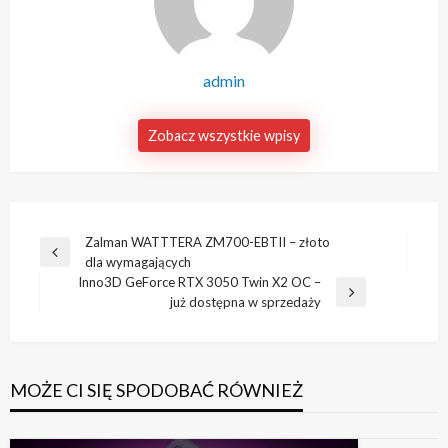
admin
Zobacz wszystkie wpisy
Nawigacja
Zalman WATTTERA ZM700-EBTII – złoto
Poprzedni
dla wymagających
wpisu
wpis
Inno3D GeForce RTX 3050 Twin X2 OC –
Następny
już dostępna w sprzedaży
wpis
MOŻE CI SIĘ SPODOBAĆ RÓWNIEŻ