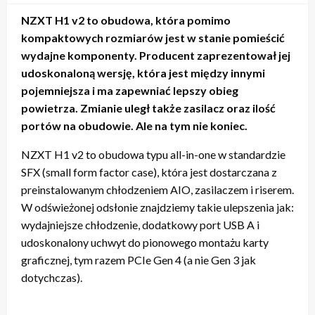
NZXT H1 v2 to obudowa, która pomimo
kompaktowych rozmiarów jest w stanie pomieścić
wydajne komponenty. Producent zaprezentował jej
udoskonaloną wersję, która jest między innymi
pojemniejsza i ma zapewniać lepszy obieg
powietrza. Zmianie uległ także zasilacz oraz ilość
portów na obudowie. Ale na tym nie koniec.
NZXT H1 v2 to obudowa typu all-in-one w standardzie
SFX (small form factor case), która jest dostarczana z
preinstalowanym chłodzeniem AIO, zasilaczem i riserem.
W odświeżonej odsłonie znajdziemy takie ulepszenia jak:
wydajniejsze chłodzenie, dodatkowy port USB A i
udoskonalony uchwyt do pionowego montażu karty
graficznej, tym razem PCIe Gen 4 (a nie Gen 3 jak
dotychczas).