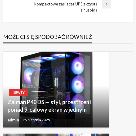
kompaktowe zasilacze UPS z czystą
Następny
sinusoidą
wpis
MOŻE CI SIĘ SPODOBAĆ RÓWNIEŻ
NEWSY
Zalman P40 DS — styl, przestrzeń i
ponad 9-calowy ekran w jednym
admin
29 sierpnia 2025