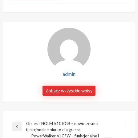
admin
Zobacz wszystkie wpisy
Nawigacja
Genesis HOLM 510 RGB – nowoczesne i
Poprzedni
funkcjonalne biurko dla gracza
wpisu
wpis
PowerWalker VI CSW – funkcjonalne i