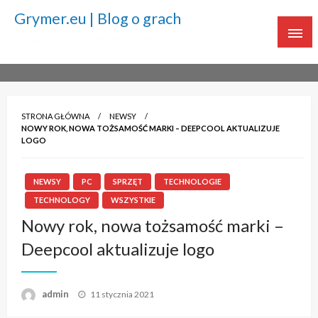
Grymer.eu | Blog o grach
Twoje źródło ciekawostek o grach
STRONA GŁÓWNA
NEWSY
NOWY ROK, NOWA TOŻSAMOŚĆ MARKI – DEEPCOOL AKTUALIZUJE
LOGO
NEWSY
PC
SPRZĘT
TECHNOLOGIE
TECHNOLOGY
WSZYSTKIE
Nowy rok, nowa tożsamość marki –
Deepcool aktualizuje logo
admin
Napisano
11 stycznia 2021