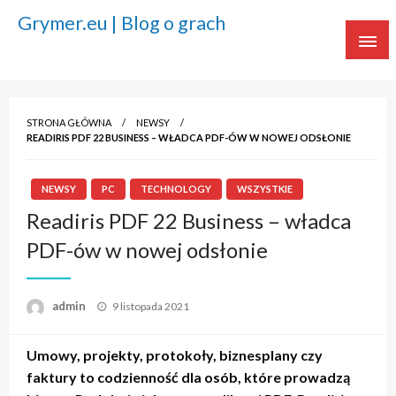
Grymer.eu | Blog o grach
Twoje źródło ciekawostek o grach
STRONA GŁÓWNA
NEWSY
READIRIS PDF 22 BUSINESS – WŁADCA PDF-ÓW W NOWEJ ODSŁONIE
NEWSY
PC
TECHNOLOGY
WSZYSTKIE
Readiris PDF 22 Business – władca
PDF-ów w nowej odsłonie
admin
Napisano
9 listopada 2021
Umowy, projekty, protokoły, biznesplany czy
faktury to codzienność dla osób, które prowadzą