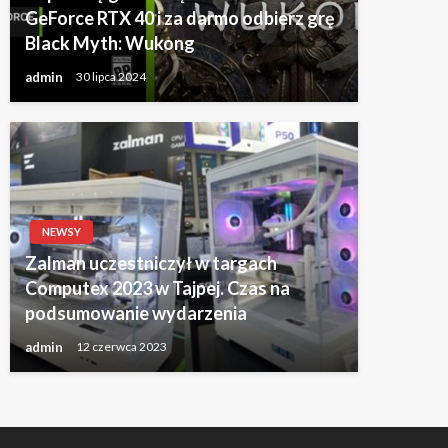
GeForce RTX 40 i za darmo odbierz grę
Black Myth: Wukong
admin
30 lipca 2024
NEWSY
Zalman uczestniczył w targach
Computex 2023 w Tajpej. Czas na
podsumowanie wydarzenia
admin
12 czerwca 2023