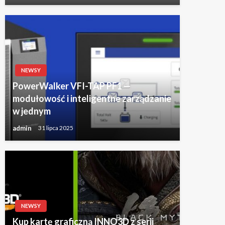
NEWSY
PowerWalker VFI-TAP PF1 —
modułowość i inteligentne zarządzanie
w jednym
admin
31 lipca 2025
NEWSY
Kup kartę graficzną INNO3D z serii