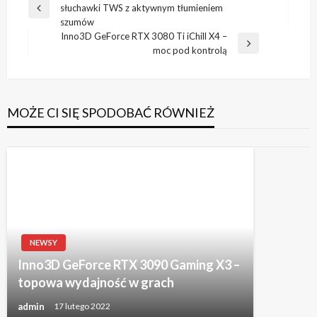
słuchawki TWS z aktywnym tłumieniem
wpisu
Poprzedni
szumów
wpis
Inno3D GeForce RTX 3080 Ti iChill X4 –
Następny
moc pod kontrolą
wpis
MOŻE CI SIĘ SPODOBAĆ RÓWNIEŻ
NEWSY
Inno3D GeForce RTX 3090 Gaming X3 –
topowa wydajność w grach
admin
17 lutego 2022