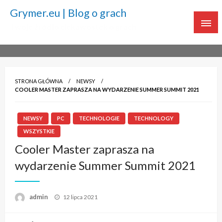
Grymer.eu | Blog o grach
Twoje źródło ciekawostek o grach
STRONA GŁÓWNA
NEWSY
COOLER MASTER ZAPRASZA NA WYDARZENIE SUMMER SUMMIT 2021
NEWSY
PC
TECHNOLOGIE
TECHNOLOGY
WSZYSTKIE
Cooler Master zaprasza na
wydarzenie Summer Summit 2021
admin
Napisano
12 lipca 2021