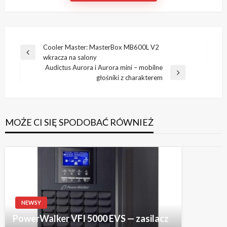
Nawigacja
Cooler Master: MasterBox MB600L V2
Poprzedni
wkracza na salony
wpisu
wpis
Audictus Aurora i Aurora mini – mobilne
Następny
głośniki z charakterem
wpis
MOŻE CI SIĘ SPODOBAĆ RÓWNIEŻ
NEWSY
PowerWalker VFI 5000 EVS — zasilacz