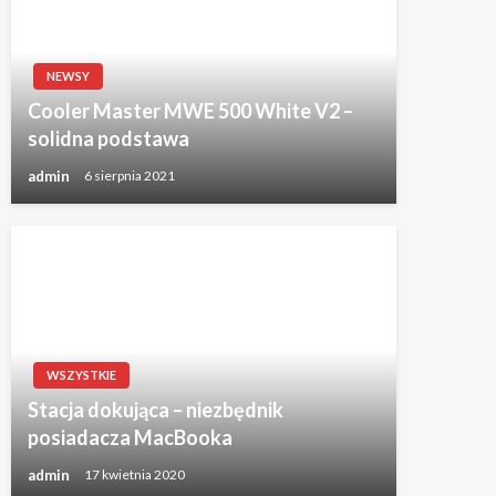
NEWSY
Cooler Master MWE 500 White V2 –
solidna podstawa
admin
6 sierpnia 2021
WSZYSTKIE
Stacja dokująca – niezbędnik
posiadacza MacBooka
admin
17 kwietnia 2020