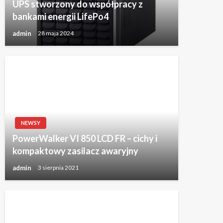
UPS stworzony do współpracy z
bankami energii LifePo4
admin
28 maja 2024
NEWSY
PowerWalker VI 850 LCD FR – cichy i
kompaktowy zasilacz awaryjny
admin
3 sierpnia 2021