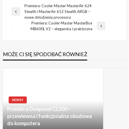
Nawigacja
Premiera: Cooler Master MasterAir 624
Stealth i MasterAir 612 Stealth ARGB –
wpisu
Poprzedni
nowe chłodzenia procesora
wpis
Premiera: Cooler Master MasterBox
Następny
MB600L V2 – elegancka i praktyczna
wpis
MOŻE CI SIĘ SPODOBAĆ RÓWNIEŻ
NEWSY
Premiera Deepcool CL500 –
przewiewna i funkcjonalna obudowa
do komputera