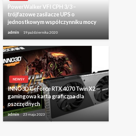
PowerWalker VFI CPH 3/3 –
trójfazowe zasilacze UPS o
jednostkowym współczynniku mocy
admin
19 października 2020
NEWSY
INNO3D GeForce RTX 4070 Twin X2 —
gamingowa karta graficzna dla
oszczędnych
admin
23 maja 2023