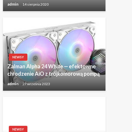
admin
14 sierpnia 2020
NEWSY
Zalman Alpha 24 White — efektowne
chłodzenie AiO z trójkomorową pompą
admin
27 września 2023
NEWSY