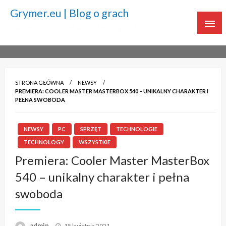
Grymer.eu | Blog o grach
Twoje źródło ciekawostek o grach
STRONA GŁÓWNA
NEWSY
PREMIERA: COOLER MASTER MASTERBOX 540 – UNIKALNY CHARAKTER I
PEŁNA SWOBODA
NEWSY
PC
SPRZĘT
TECHNOLOGIE
TECHNOLOGY
WSZYSTKIE
Premiera: Cooler Master MasterBox
540 – unikalny charakter i pełna
swoboda
admin
Napisano
15 kwietnia 2021