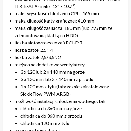
ITX, E-ATX (maks. 12” x 10,7”)
maks. wysokość chłodzenia CPU: 165 mm
maks. długość karty graficznej: 410 mm
maks. długość zasilacza: 180 mm (lub 295 mm ze
zdemontowaną klatką na HDD)
liczba slotów rozszerzeń PCI-E: 7
liczba zatok 2,5”: 4
liczba zatok 2,5/3,5”: 2
miejsca na dodatkowe wentylatory:
3 x 120 lub 2 x 140 mm na górze
3 x 120 mm lub 2 x 140 mm z przodu
1 x 120 mm z tyłu (fabrycznie zainstalowany
SickleFlow PWM ARGB)
możliwość instalacji chłodzenia wodnego: tak
chłodnica do 360 mm na górze
chłodnica do 360 mm z przodu
chłodnica 120 mm z tyłu
wyprowadzone złącza: