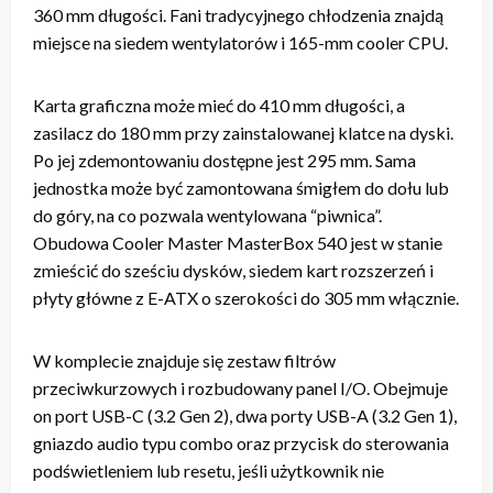
360 mm długości. Fani tradycyjnego chłodzenia znajdą
miejsce na siedem wentylatorów i 165-mm cooler CPU.
Karta graficzna może mieć do 410 mm długości, a
zasilacz do 180 mm przy zainstalowanej klatce na dyski.
Po jej zdemontowaniu dostępne jest 295 mm. Sama
jednostka może być zamontowana śmigłem do dołu lub
do góry, na co pozwala wentylowana “piwnica”.
Obudowa Cooler Master MasterBox 540 jest w stanie
zmieścić do sześciu dysków, siedem kart rozszerzeń i
płyty główne z E-ATX o szerokości do 305 mm włącznie.
W komplecie znajduje się zestaw filtrów
przeciwkurzowych i rozbudowany panel I/O. Obejmuje
on port USB-C (3.2 Gen 2), dwa porty USB-A (3.2 Gen 1),
gniazdo audio typu combo oraz przycisk do sterowania
podświetleniem lub resetu, jeśli użytkownik nie