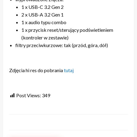
1 x USB-C 3.2 Gen 2
2 x USB-A 3.2 Gen 1
1 x audio typu combo
1 x przycisk reset/sterujący podświetleniem
(kontroler w zestawie)
filtry przeciwkurzowe: tak (przód, góra, dół)
Zdjęcia hi res do pobrania
tutaj
Post Views:
349