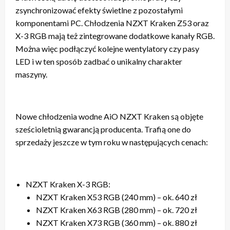
zsynchronizować efekty świetlne z pozostałymi
komponentami PC. Chłodzenia NZXT Kraken Z53 oraz
X-3 RGB mają też zintegrowane dodatkowe kanały RGB.
Można więc podłączyć kolejne wentylatory czy pasy
LED i w ten sposób zadbać o unikalny charakter
maszyny.
Nowe chłodzenia wodne AiO NZXT Kraken są objęte
sześcioletnią gwarancją producenta. Trafią one do
sprzedaży jeszcze w tym roku w następujących cenach:
NZXT Kraken X-3 RGB:
NZXT Kraken X53 RGB (240 mm) – ok. 640 zł
NZXT Kraken X63 RGB (280 mm) – ok. 720 zł
NZXT Kraken X73 RGB (360 mm) – ok. 880 zł