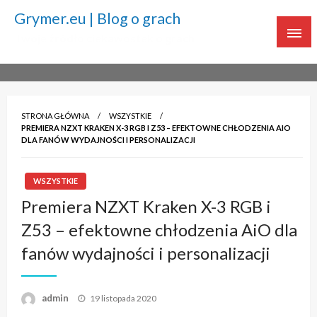
Grymer.eu | Blog o grach
Twoje źródło ciekawostek o grach
STRONA GŁÓWNA
WSZYSTKIE
PREMIERA NZXT KRAKEN X-3 RGB I Z53 – EFEKTOWNE CHŁODZENIA AIO
DLA FANÓW WYDAJNOŚCI I PERSONALIZACJI
WSZYSTKIE
Premiera NZXT Kraken X-3 RGB i
Z53 – efektowne chłodzenia AiO dla
fanów wydajności i personalizacji
admin
Napisano
19 listopada 2020