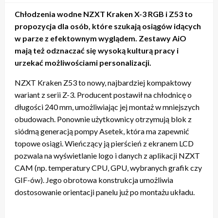
Chłodzenia wodne NZXT Kraken X-3 RGB i Z53 to
propozycja dla osób, które szukają osiągów idących
w parze z efektownym wyglądem. Zestawy AiO
mają też odznaczać się wysoką kulturą pracy i
urzekać możliwościami personalizacji.
NZXT Kraken Z53 to nowy, najbardziej kompaktowy
wariant z serii Z-3. Producent postawił na chłodnicę o
długości 240 mm, umożliwiając jej montaż w mniejszych
obudowach. Ponownie użytkownicy otrzymują blok z
siódmą generacją pompy Asetek, która ma zapewnić
topowe osiągi. Wieńczący ją pierścień z ekranem LCD
pozwala na wyświetlanie logo i danych z aplikacji NZXT
CAM (np. temperatury CPU, GPU, wybranych grafik czy
GIF-ów). Jego obrotowa konstrukcja umożliwia
dostosowanie orientacji panelu już po montażu układu.