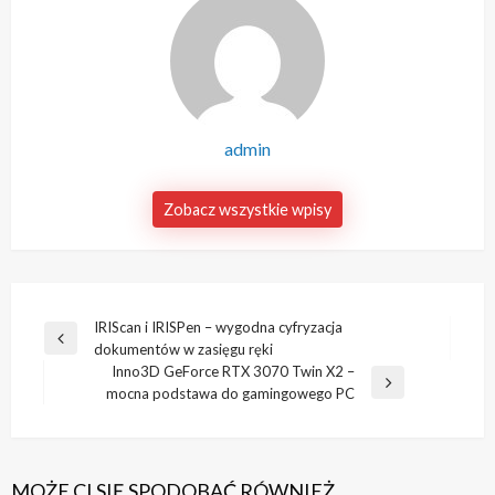
admin
Zobacz wszystkie wpisy
Nawigacja
IRIScan i IRISPen – wygodna cyfryzacja
Poprzedni
dokumentów w zasięgu ręki
wpisu
wpis
Inno3D GeForce RTX 3070 Twin X2 –
Następny
mocna podstawa do gamingowego PC
wpis
MOŻE CI SIĘ SPODOBAĆ RÓWNIEŻ