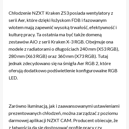
Chłodzenie NZXT Kraken Z53 posiada wentylatory z
serii Aer, które dzięki łożyskom FDB i fazowanym
wlotem mają zapewnić wysoką trwałość, efektywność i
kulturę pracy. Ta ostatnia ma być także domeną
zestawów AiO z serii Kraken X-3 RGB. Obejmuje ona
modele z radiatorami o długościach 240 mm (X53 RGB),
280 mm (X63 RGB) oraz 360 mm (X73 RGB). Tutaj
jednak zdecydowano się na śmigła Aer RGB 2, które
oferują dodatkowo podświetlenie konfigurowalne RGB
LED.
Zarówno iluminacją, jak i zaawansowanymi ustawieniami
prezentowanych chłodzeń, można zarządzać z poziomu
darmowej aplikacji NZXT CAM. Producent obiecuje, że
z łatwością da się dostosować profile pracy czy