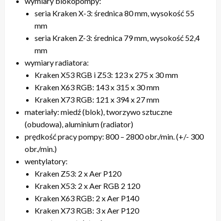
wymiary blokopompy:
seria Kraken X-3: średnica 80 mm, wysokość 55
mm
seria Kraken Z-3: średnica 79 mm, wysokość 52,4
mm
wymiary radiatora:
Kraken X53 RGB i Z53: 123 x 275 x 30 mm
Kraken X63 RGB: 143 x 315 x 30 mm
Kraken X73 RGB: 121 x 394 x 27 mm
materiały: miedź (blok), tworzywo sztuczne
(obudowa), aluminium (radiator)
prędkość pracy pompy: 800 – 2800 obr./min. (+/- 300
obr./min.)
wentylatory:
Kraken Z53: 2 x Aer P120
Kraken X53: 2 x Aer RGB 2 120
Kraken X63 RGB: 2 x Aer P140
Kraken X73 RGB: 3 x Aer P120