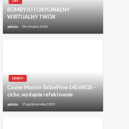
GRY
BOMBY.IO | ORYGINALNY
WIRTUALNY TWÓR
admin
28 sierpnia 2018
NEWSY
Cooler Master SickleFlow 140 ARGB –
cicho, wydajnie i efektownie
admin
15 października 2020