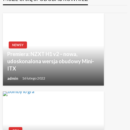
NEWSY
Premiera: NZXT H1 v2 – nowa,
udoskonalona wersja obudowy Mini-
ITX
admin
16 lutego 2022