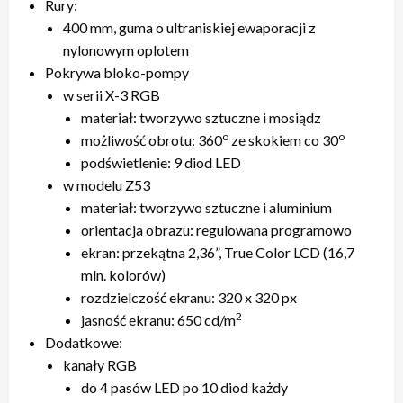
Rury:
400 mm, guma o ultraniskiej ewaporacji z
nylonowym oplotem
Pokrywa bloko-pompy
w serii X-3 RGB
materiał: tworzywo sztuczne i mosiądz
o
o
możliwość obrotu: 360
ze skokiem co 30
podświetlenie: 9 diod LED
w modelu Z53
materiał: tworzywo sztuczne i aluminium
orientacja obrazu: regulowana programowo
ekran: przekątna 2,36”, True Color LCD (16,7
mln. kolorów)
rozdzielczość ekranu: 320 x 320 px
2
jasność ekranu: 650 cd/m
Dodatkowe:
kanały RGB
do 4 pasów LED po 10 diod każdy