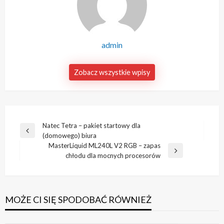
admin
Zobacz wszystkie wpisy
Nawigacja
Natec Tetra – pakiet startowy dla
Poprzedni
(domowego) biura
wpisu
wpis
MasterLiquid ML240L V2 RGB – zapas
Następny
chłodu dla mocnych procesorów
wpis
MOŻE CI SIĘ SPODOBAĆ RÓWNIEŻ