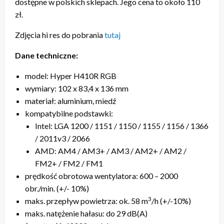
dostępne w polskich sklepach. Jego cena to około 110
zł.
Zdjęcia hi res do pobrania
tutaj
Dane techniczne:
model: Hyper H410R RGB
wymiary: 102 x 83,4 x 136 mm
materiał: aluminium, miedź
kompatybilne podstawki:
Intel: LGA 1200 / 1151 / 1150 / 1155 / 1156 / 1366
/ 2011v3 / 2066
AMD: AM4 / AM3+ / AM3 / AM2+ / AM2 /
FM2+ / FM2 / FM1
prędkość obrotowa wentylatora: 600 – 2000
obr./min. (+/- 10%)
3
maks. przepływ powietrza: ok. 58 m
/h (+/-10%)
maks. natężenie hałasu: do 29 dB(A)