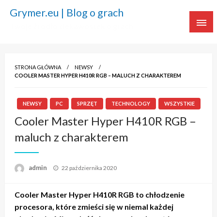
Grymer.eu | Blog o grach
Twoje źródło ciekawostek o grach
STRONA GŁÓWNA
NEWSY
COOLER MASTER HYPER H410R RGB – MALUCH Z CHARAKTEREM
NEWSY
PC
SPRZĘT
TECHNOLOGY
WSZYSTKIE
Cooler Master Hyper H410R RGB –
maluch z charakterem
admin
Napisano
22 października 2020
Cooler Master Hyper H410R RGB to chłodzenie
procesora, które zmieści się w niemal każdej