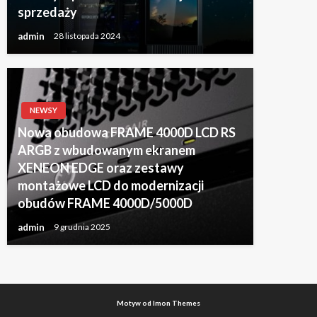
sprzedaży
admin
28 listopada 2024
NEWSY
Nowa obudowa FRAME 4000D LCD RS
ARGB z wbudowanym ekranem
XENEON EDGE oraz zestawy
montażowe LCD do modernizacji
obudów FRAME 4000D/5000D
admin
9 grudnia 2025
Motyw od Imon Themes