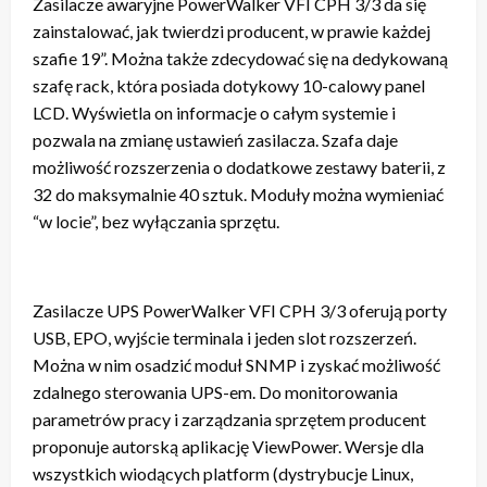
Zasilacze awaryjne PowerWalker VFI CPH 3/3 da się
zainstalować, jak twierdzi producent, w prawie każdej
szafie 19”. Można także zdecydować się na dedykowaną
szafę rack, która posiada dotykowy 10-calowy panel
LCD. Wyświetla on informacje o całym systemie i
pozwala na zmianę ustawień zasilacza. Szafa daje
możliwość rozszerzenia o dodatkowe zestawy baterii, z
32 do maksymalnie 40 sztuk. Moduły można wymieniać
“w locie”, bez wyłączania sprzętu.
Zasilacze UPS PowerWalker VFI CPH 3/3 oferują porty
USB, EPO, wyjście terminala i jeden slot rozszerzeń.
Można w nim osadzić moduł SNMP i zyskać możliwość
zdalnego sterowania UPS-em. Do monitorowania
parametrów pracy i zarządzania sprzętem producent
proponuje autorską aplikację ViewPower. Wersje dla
wszystkich wiodących platform (dystrybucje Linux,