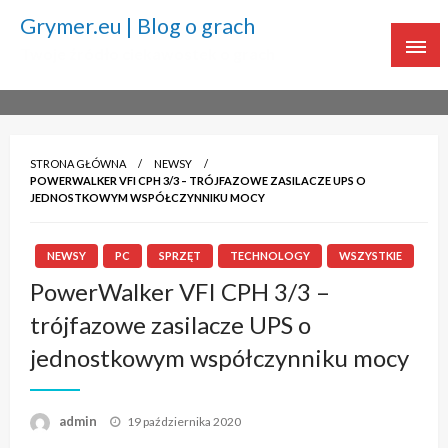
Grymer.eu | Blog o grach
Twoje źródło ciekawostek o grach
STRONA GŁÓWNA
NEWSY
POWERWALKER VFI CPH 3/3 – TRÓJFAZOWE ZASILACZE UPS O
JEDNOSTKOWYM WSPÓŁCZYNNIKU MOCY
NEWSY
PC
SPRZĘT
TECHNOLOGY
WSZYSTKIE
PowerWalker VFI CPH 3/3 –
trójfazowe zasilacze UPS o
jednostkowym współczynniku mocy
admin
Napisano
19 października 2020