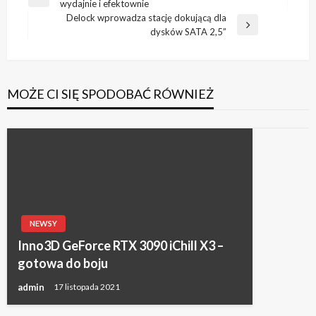
Poprzedni
wydajnie i efektownie
wpisu
wpis
Delock wprowadza stację dokującą dla
Następny
dysków SATA 2,5”
wpis
MOŻE CI SIĘ SPODOBAĆ RÓWNIEŻ
NEWSY
Inno3D GeForce RTX 3090 iChill X3 –
gotowa do boju
admin
17 listopada 2021