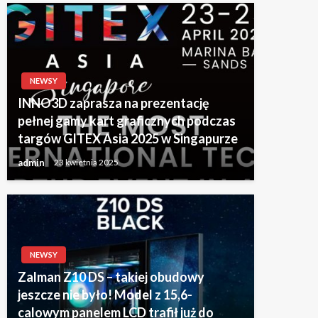
NEWSY
INNO3D zaprasza na prezentację
pełnej gamy kart graficznych podczas
targów GITEX Asia 2025 w Singapurze
admin
23 kwietnia 2025
NEWSY
Zalman Z10 DS – takiej obudowy
jeszcze nie było! Model z 15,6-
calowym panelem LCD trafił już do