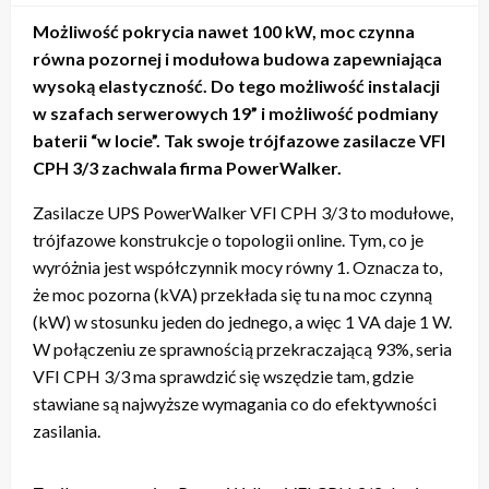
Możliwość pokrycia nawet 100 kW, moc czynna
równa pozornej i modułowa budowa zapewniająca
wysoką elastyczność. Do tego możliwość instalacji
w szafach serwerowych 19” i możliwość podmiany
baterii “w locie”. Tak swoje trójfazowe zasilacze VFI
CPH 3/3 zachwala firma PowerWalker.
Zasilacze UPS PowerWalker VFI CPH 3/3 to modułowe,
trójfazowe konstrukcje o topologii online. Tym, co je
wyróżnia jest współczynnik mocy równy 1. Oznacza to,
że moc pozorna (kVA) przekłada się tu na moc czynną
(kW) w stosunku jeden do jednego, a więc 1 VA daje 1 W.
W połączeniu ze sprawnością przekraczającą 93%, seria
VFI CPH 3/3 ma sprawdzić się wszędzie tam, gdzie
stawiane są najwyższe wymagania co do efektywności
zasilania.