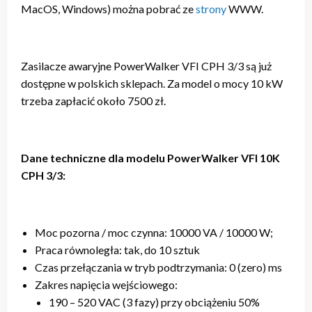
MacOS, Windows) można pobrać ze
strony
WWW.
Zasilacze awaryjne PowerWalker VFI CPH 3/3 są już
dostępne w polskich sklepach. Za model o mocy 10 kW
trzeba zapłacić około 7500 zł.
Dane techniczne dla modelu PowerWalker VFI 10K
CPH 3/3:
Moc pozorna / moc czynna: 10000 VA / 10000 W;
Praca równoległa: tak, do 10 sztuk
Czas przełączania w tryb podtrzymania: 0 (zero) ms
Zakres napięcia wejściowego:
190 – 520 VAC (3 fazy) przy obciążeniu 50%