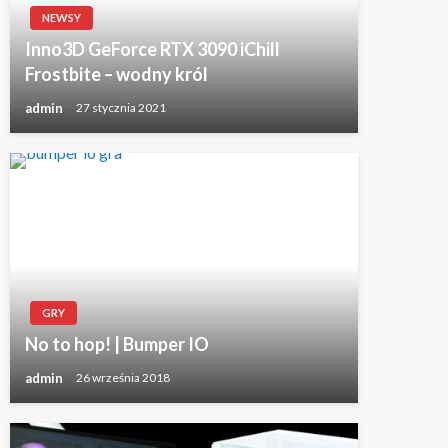
NEWSY
Inno3D GeForce RTX 3090 iChill
Frostbite – wodny król
admin
27 stycznia 2021
GRY
No to hop! | Bumper IO
admin
26 września 2018