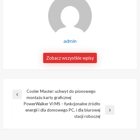
admin
Zobacz wszystkie wpisy
Nawigacja
Cooler Master: uchwyt do pionowego
Poprzedni
montażu karty graficznej
wpisu
wpis
PowerWalker VI MS – funkcjonalne źródło
energii i dla domowego PC, i dla biurowej
Następny
stacji roboczej
wpis