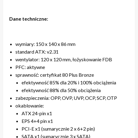
Dane techniczne:
wymiary: 150 x 140 x 86 mm
standard ATX: v2.31
wentylator: 120 x 120 mm, łożyskowanie FDB
PFC: aktywne
sprawność: certyfikat 80 Plus Bronze
efektywność 85% dla 20% i 100% obciążenia
efektywność 88% dla 50% obciążenia
zabezpieczenia: OPP, OVP, UVP, OCP, SCP, OTP
okablowanie:
ATX 24-pin x1
EPS 4+4 pin x1
PCI-E x1 (sumarycznie 2 x 6+2 pin)
SATA x1 (sumarycznie 3 x SATA)