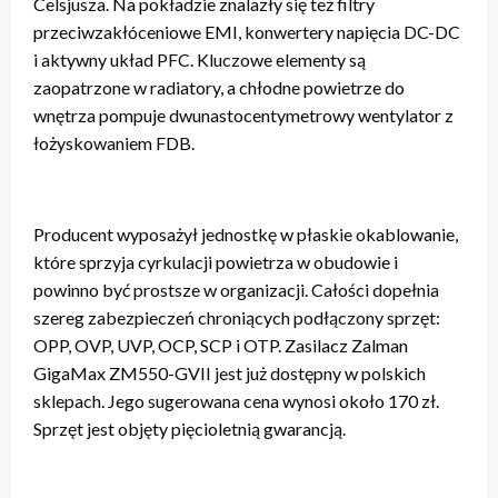
Celsjusza. Na pokładzie znalazły się też filtry
przeciwzakłóceniowe EMI, konwertery napięcia DC-DC
i aktywny układ PFC. Kluczowe elementy są
zaopatrzone w radiatory, a chłodne powietrze do
wnętrza pompuje dwunastocentymetrowy wentylator z
łożyskowaniem FDB.
Producent wyposażył jednostkę w płaskie okablowanie,
które sprzyja cyrkulacji powietrza w obudowie i
powinno być prostsze w organizacji. Całości dopełnia
szereg zabezpieczeń chroniących podłączony sprzęt:
OPP, OVP, UVP, OCP, SCP i OTP. Zasilacz Zalman
GigaMax ZM550-GVII jest już dostępny w polskich
sklepach. Jego sugerowana cena wynosi około 170 zł.
Sprzęt jest objęty pięcioletnią gwarancją.