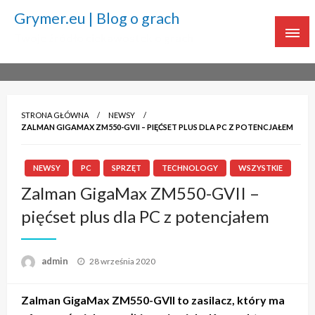
Grymer.eu | Blog o grach
Twoje źródło ciekawostek o grach
STRONA GŁÓWNA
NEWSY
ZALMAN GIGAMAX ZM550-GVII – PIĘĆSET PLUS DLA PC Z POTENCJAŁEM
NEWSY
PC
SPRZĘT
TECHNOLOGY
WSZYSTKIE
Zalman GigaMax ZM550-GVII –
pięćset plus dla PC z potencjałem
admin
Napisano
28 września 2020
Zalman GigaMax ZM550-GVII to zasilacz, który ma