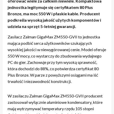
oferować wiele za całkiem niewiele. Kompaktowa
jednostka legitymuje się certyfikatem 80 Plus
Bronze, ma moc 550 W i płaskie kable. Producent
podkreśla wysoką jakość użytych komponentów i
udziela na sprzęt 5-letniej gwarancji.
Zasilacz Zalman GigaMax ZM550-GVII to jednostka
mająca podbić serca użytkowników szukających
wysokiej jakości w niewygórowanej cenie. Model oferuje
550 W mocy, co wystarczy do zbudowania wydajnego
PC do gier. Zachowuje przy tym wysoką sprawność,
która dochodzi do 88%, co potwierdza certyfikat 80
Plus Bronze. W parze z powyższymi osiągami ma iść
trwałość i niezawodność konstrukcji.
W zasilaczu Zalman GigaMax ZM550-GVII producent
zastosował wyłącznie aluminiowe kondensatory, które
mają wytrzymywać temperatury rzędu 105 stopni