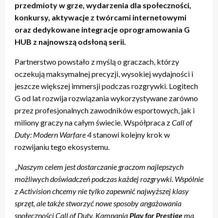
przedmioty w grze, wydarzenia dla społeczności,
konkursy, aktywacje z twórcami internetowymi
oraz dedykowane integracje oprogramowania G
HUB z najnowszą odsłoną serii.
Partnerstwo powstało z myślą o graczach, którzy
oczekują maksymalnej precyzji, wysokiej wydajności i
jeszcze większej immersji podczas rozgrywki. Logitech
G od lat rozwija rozwiązania wykorzystywane zarówno
przez profesjonalnych zawodników esportowych, jak i
miliony graczy na całym świecie. Współpraca z
Call of
Duty: Modern Warfare 4
stanowi kolejny krok w
rozwijaniu tego ekosystemu.
„
Naszym celem jest dostarczanie graczom najlepszych
możliwych doświadczeń podczas każdej rozgrywki. Wspólnie
z Activision chcemy nie tylko zapewnić najwyższej klasy
sprzęt, ale także stworzyć nowe sposoby angażowania
społeczności Call of Duty. Kampania
Play for Prestige
ma