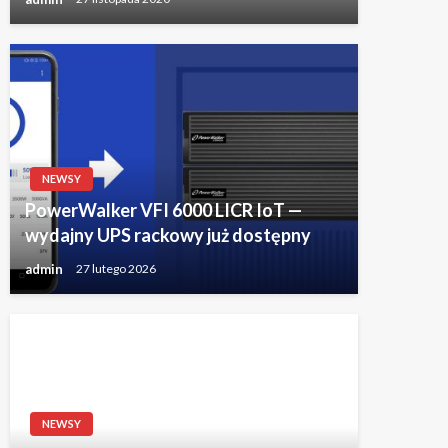
NEWSY
PowerWalker VFI 6000 LICR IoT —
wydajny UPS rackowy już dostępny
admin
27 lutego 2026
NEWSY