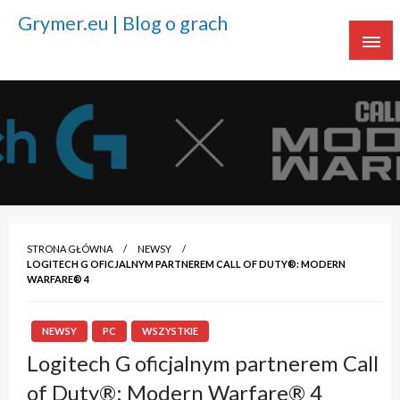
Grymer.eu | Blog o grach
Twoje źródło ciekawostek o grach
STRONA GŁÓWNA
NEWSY
LOGITECH G OFICJALNYM PARTNEREM CALL OF DUTY®: MODERN
WARFARE® 4
NEWSY
PC
WSZYSTKIE
Logitech G oficjalnym partnerem Call
of Duty®: Modern Warfare® 4