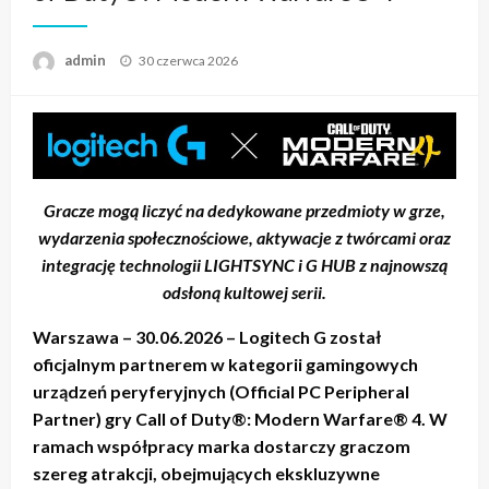
admin
Napisano
30 czerwca 2026
Gracze mogą liczyć na dedykowane przedmioty w grze,
wydarzenia społecznościowe, aktywacje z twórcami oraz
integrację technologii LIGHTSYNC i G HUB z najnowszą
odsłoną kultowej serii.
Warszawa – 30.06.2026 – Logitech G został
oficjalnym partnerem w kategorii gamingowych
urządzeń peryferyjnych (Official PC Peripheral
Partner) gry Call of Duty®: Modern Warfare® 4. W
ramach współpracy marka dostarczy graczom
szereg atrakcji, obejmujących ekskluzywne