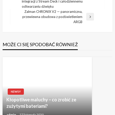
integracji z Stream Deck i całodziennemu
wpis
odtwarzaniu dźwięku
Zalman CHRONIX V2 — panoramiczna,
przewiewna obudowa z podświetleniem
Następny
ARGB
wpis
MOŻE CI SIĘ SPODOBAĆ RÓWNIEŻ
NEWSY
Kłopotliwe maluchy – co zrobić ze
zużytymi bateriami?
admin
27 listopada 2020