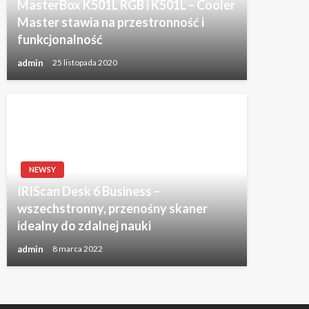
MasterBox K501L RGB i K501L – Cooler
Master stawia na przestronność i
funkcjonalność
admin
25 listopada 2020
NEWSY
IRIScan Desk 6 Business –
wszechstronny, przenośny skaner
idealny do zdalnej nauki
admin
8 marca 2022