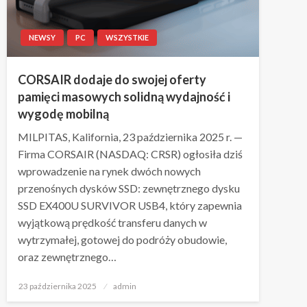
NEWSY
PC
WSZYSTKIE
CORSAIR dodaje do swojej oferty
pamięci masowych solidną wydajność i
wygodę mobilną
MILPITAS, Kalifornia, 23 października 2025 r. —
Firma CORSAIR (NASDAQ: CRSR) ogłosiła dziś
wprowadzenie na rynek dwóch nowych
przenośnych dysków SSD: zewnętrznego dysku
SSD EX400U SURVIVOR USB4, który zapewnia
wyjątkową prędkość transferu danych w
wytrzymałej, gotowej do podróży obudowie,
oraz zewnętrznego…
Napisano
23 października 2025
admin