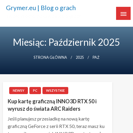
Grymer.eu | Blog o grach
Twoje źródło ciekawostek o grach
Miesiąc: Październik 2025
STRONA GŁÓWNA
2025
PAŹ
NEWSY
PC
WSZYSTKIE
Kup kartę graficzną INNO3D RTX 50 i
wyrusz do świata ARC Raiders
Jeśli planujesz przesiadkę na nową kartę
graficzną GeForce z serii RTX 50, teraz masz ku