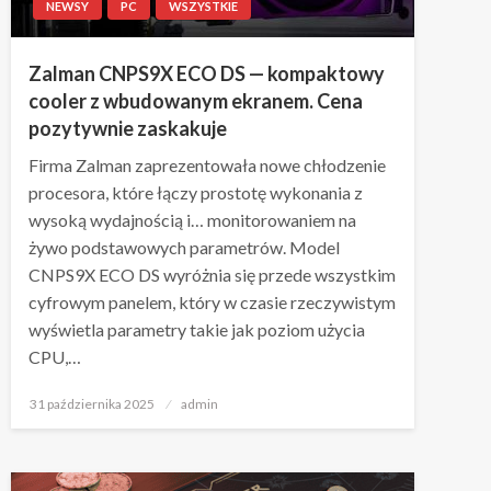
NEWSY
PC
WSZYSTKIE
Zalman CNPS9X ECO DS — kompaktowy
cooler z wbudowanym ekranem. Cena
pozytywnie zaskakuje
Firma Zalman zaprezentowała nowe chłodzenie
procesora, które łączy prostotę wykonania z
wysoką wydajnością i… monitorowaniem na
żywo podstawowych parametrów. Model
CNPS9X ECO DS wyróżnia się przede wszystkim
cyfrowym panelem, który w czasie rzeczywistym
wyświetla parametry takie jak poziom użycia
CPU,…
Napisano
31 października 2025
admin