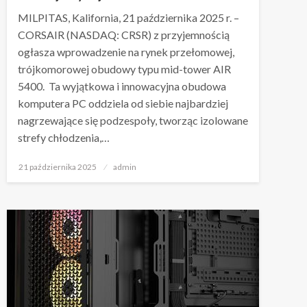
MILPITAS, Kalifornia, 21 października 2025 r. –
CORSAIR (NASDAQ: CRSR) z przyjemnością
ogłasza wprowadzenie na rynek przełomowej,
trójkomorowej obudowy typu mid-tower AIR
5400. Ta wyjątkowa i innowacyjna obudowa
komputera PC oddziela od siebie najbardziej
nagrzewające się podzespoły, tworząc izolowane
strefy chłodzenia,…
Napisano
21 października 2025
admin