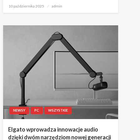
Napisano
10 października 2025
admin
NEWSY
PC
WSZYSTKIE
Elgato wprowadza innowacje audio
dzięki dwóm narzędziom nowej generacji