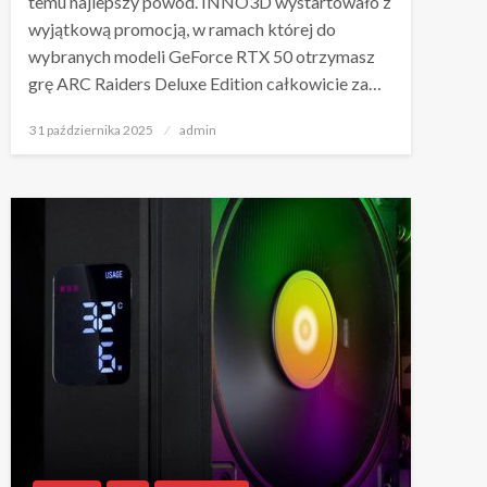
temu najlepszy powód. INNO3D wystartowało z
wyjątkową promocją, w ramach której do
wybranych modeli GeForce RTX 50 otrzymasz
grę ARC Raiders Deluxe Edition całkowicie za…
Napisano
31 października 2025
admin