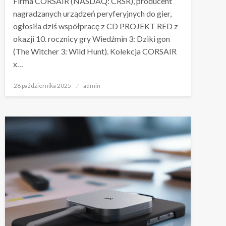
Firma CORSAIR (NASDAQ: CRSR), producent
nagradzanych urządzeń peryferyjnych do gier,
ogłosiła dziś współpracę z CD PROJEKT RED z
okazji 10. rocznicy gry Wiedźmin 3: Dziki gon
(The Witcher 3: Wild Hunt). Kolekcja CORSAIR
x…
Napisano
28 października 2025
admin