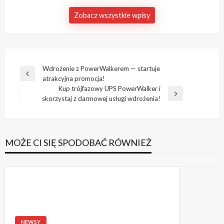
Zobacz wszystkie wpisy
Nawigacja
Wdrożenie z PowerWalkerem — startuje
Poprzedni
atrakcyjna promocja!
wpisu
wpis
Kup trójfazowy UPS PowerWalker i
Następny
skorzystaj z darmowej usługi wdrożenia!
wpis
MOŻE CI SIĘ SPODOBAĆ RÓWNIEŻ
NEWSY