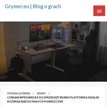
Grymer.eu | Blog o grach
Twoje źródło ciekawostek o grach
STRONA GŁÓWNA
NEWSY
CORSAIR WPROWADZA DO SPRZEDAŻY BIURKO PLATFORM:4, IDEALNE
ROZWIĄZANIE DO MAŁYCH POMIESZCZEŃ