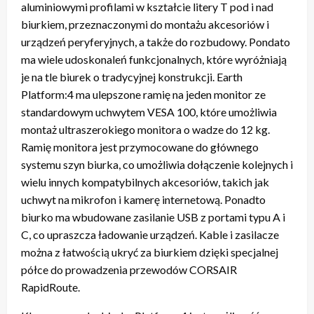
aluminiowymi profilami w kształcie litery T pod i nad
biurkiem, przeznaczonymi do montażu akcesoriów i
urządzeń peryferyjnych, a także do rozbudowy. Pondato
ma wiele udoskonaleń funkcjonalnych, które wyróżniają
je na tle biurek o tradycyjnej konstrukcji. Earth
Platform:4 ma ulepszone ramię na jeden monitor ze
standardowym uchwytem VESA 100, które umożliwia
montaż ultraszerokiego monitora o wadze do 12 kg.
Ramię monitora jest przymocowane do głównego
systemu szyn biurka, co umożliwia dołączenie kolejnych i
wielu innych kompatybilnych akcesoriów, takich jak
uchwyt na mikrofon i kamerę internetową. Ponadto
biurko ma wbudowane zasilanie USB z portami typu A i
C, co upraszcza ładowanie urządzeń. Kable i zasilacze
można z łatwością ukryć za biurkiem dzięki specjalnej
półce do prowadzenia przewodów CORSAIR
RapidRoute.