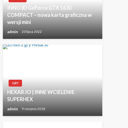
INNO3D GeForce GTX 1630
COMPACT – nowa karta graficzna w
wersji mini
admin
20 lipca 2022
GRY
HEXAR.IO | INNE WCIELENIE
SUPERHEX
admin
9 sierpnia 2018