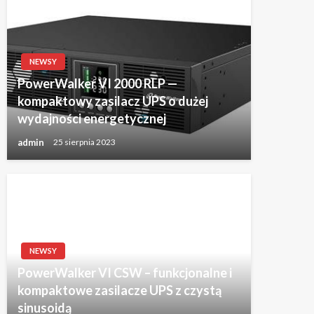
NEWSY
PowerWalker VI 2000 RLP —
kompaktowy zasilacz UPS o dużej
wydajności energetycznej
admin
25 sierpnia 2023
NEWSY
PowerWalker VI CSW – funkcjonalne i
kompaktowe zasilacze UPS z czystą
sinusoidą