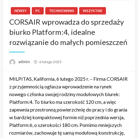
NEWSY
PC
TECHNOWINKI
WSZYSTKIE
CORSAIR wprowadza do sprzedaży
biurko Platform:4, idealne
rozwiązanie do małych pomieszczeń
admin
Napisano
6 lutego 2025
MILPITAS, Kalifornia, 6 lutego 2025 r. – Firma CORSAIR
z przyjemnością ogłasza wprowadzenie na rynek
nowego członka swojej rodziny modułowych biurek:
Platform:4. To biurko ma szerokość 120 cm, a więc
zapewnia przestronną powierzchnię do pracy i do grania
w bardziej kompaktowej formie niż poprzednia wersja,
Platform:6, o szerokości 180 cm. Pomimo mniejszych
rozmiarów, zachowuje tę samą modułową konstrukcję,