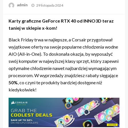
admin
Napisano
29 listopada 2024
Karty graficzne GeForce RTX 40 od INNO3D teraz
taniej w sklepie x-kom!
Black Friday trwa w najlepsze, a Corsair przygotował
wyjątkowe oferty na swoje popularne chłodzenia wodne
AIO (All-in-One). To doskonała okazja, by wyposażyć
swój komputer w najwyższej klasy sprzęt, który zapewni
optymalne chłodzenie nawet najbardziej wymagającym
procesorom. W wyprzedaży znajdziesz rabaty sięgające
50%
, co czyni te produkty bardziej dostępne niż
kiedykolwiek!