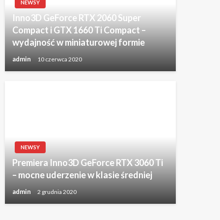
NEWSY
Inno3D GeForce RTX 2060 Super
Compact i GTX 1660 Ti Compact –
wydajność w miniaturowej formie
admin
10 czerwca 2020
NEWSY
Premiera Inno3D GeForce RTX 3060 Ti
– mocne uderzenie w klasie średniej
admin
2 grudnia 2020