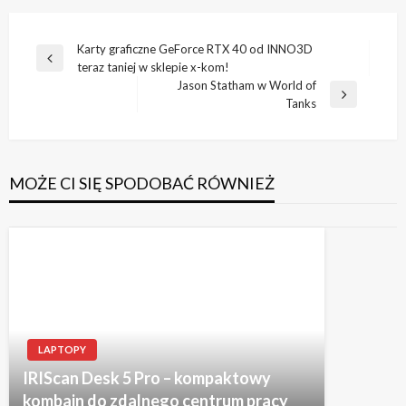
Nawigacja
Karty graficzne GeForce RTX 40 od INNO3D
Poprzedni
teraz taniej w sklepie x-kom!
wpisu
wpis
Jason Statham w World of
Następny
Tanks
wpis
MOŻE CI SIĘ SPODOBAĆ RÓWNIEŻ
LAPTOPY
IRIScan Desk 5 Pro – kompaktowy
kombajn do zdalnego centrum pracy