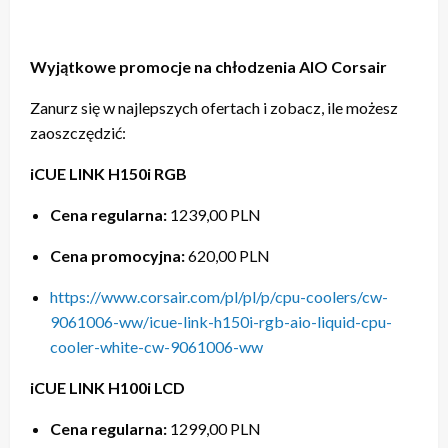
Wyjątkowe promocje na chłodzenia AIO Corsair
Zanurz się w najlepszych ofertach i zobacz, ile możesz
zaoszczędzić:
iCUE LINK H150i RGB
Cena regularna:
1239,00 PLN
Cena promocyjna:
620,00 PLN
https://www.corsair.com/pl/pl/p/cpu-coolers/cw-
9061006-ww/icue-link-h150i-rgb-aio-liquid-cpu-
cooler-white-cw-9061006-ww
iCUE LINK H100i LCD
Cena regularna:
1299,00 PLN