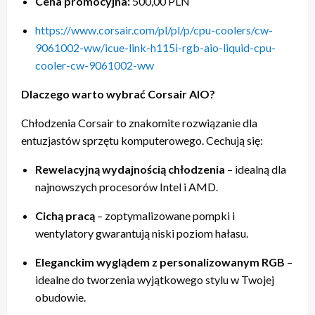
Cena promocyjna:
500,00 PLN
https://www.corsair.com/pl/pl/p/cpu-coolers/cw-
9061002-ww/icue-link-h115i-rgb-aio-liquid-cpu-
cooler-cw-9061002-ww
Dlaczego warto wybrać Corsair AIO?
Chłodzenia Corsair to znakomite rozwiązanie dla
entuzjastów sprzętu komputerowego. Cechują się:
Rewelacyjną wydajnością chłodzenia
– idealną dla
najnowszych procesorów Intel i AMD.
Cichą pracą
– zoptymalizowane pompki i
wentylatory gwarantują niski poziom hałasu.
Eleganckim wyglądem z personalizowanym RGB
–
idealne do tworzenia wyjątkowego stylu w Twojej
obudowie.