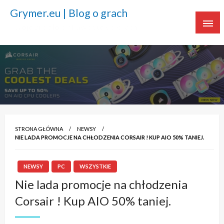
Grymer.eu | Blog o grach
Twoje źródło ciekawostek o grach
STRONA GŁÓWNA
NEWSY
NIE LADA PROMOCJE NA CHŁODZENIA CORSAIR ! KUP AIO 50% TANIEJ.
NEWSY
PC
WSZYSTKIE
Nie lada promocje na chłodzenia
Corsair ! Kup AIO 50% taniej.