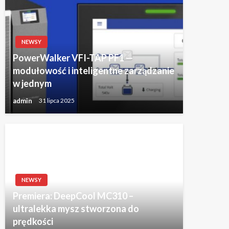
NEWSY
PowerWalker VFI-TAP PF1 —
modułowość i inteligentne zarządzanie
w jednym
admin
31 lipca 2025
NEWSY
Premiera: DeepCool MC310 –
ultralekka mysz stworzona do
prędkości