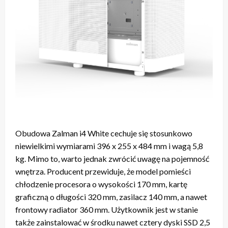
Obudowa Zalman i4 White cechuje się stosunkowo
niewielkimi wymiarami 396 x 255 x 484 mm i wagą 5,8
kg. Mimo to, warto jednak zwrócić uwagę na pojemność
wnętrza. Producent przewiduje, że model pomieści
chłodzenie procesora o wysokości 170 mm, kartę
graficzną o długości 320 mm, zasilacz 140 mm, a nawet
frontowy radiator 360 mm. Użytkownik jest w stanie
także zainstalować w środku nawet cztery dyski SSD 2,5