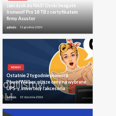
Jaki dysk do NAS? Dyski Seagate
Ironwolf Pro 18 TB z certyfikatem
firmy Asustor
admin
11 grudnia 2020
NEWSY
Ostatnie 2 tygodnie promocji
PowerWalker: niższe ceny na wybrane
UPS-y, inwertery i akcesoria
admin
15 stycznia 2026