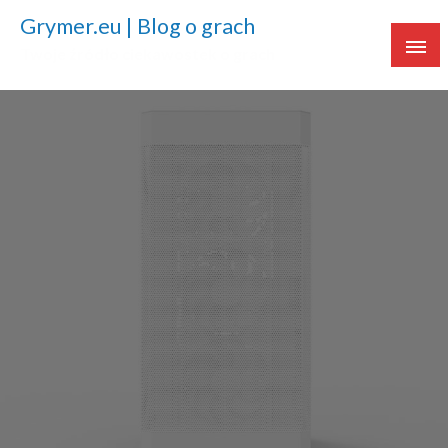
Grymer.eu | Blog o grach
Twoje źródło ciekawostek o grach