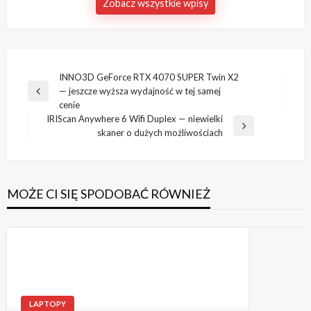
Zobacz wszystkie wpisy
Nawigacja
INNO3D GeForce RTX 4070 SUPER Twin X2
— jeszcze wyższa wydajność w tej samej
wpisu
Poprzedni
cenie
wpis
IRIScan Anywhere 6 Wifi Duplex — niewielki
Następny
skaner o dużych możliwościach
wpis
MOŻE CI SIĘ SPODOBAĆ RÓWNIEŻ
LAPTOPY