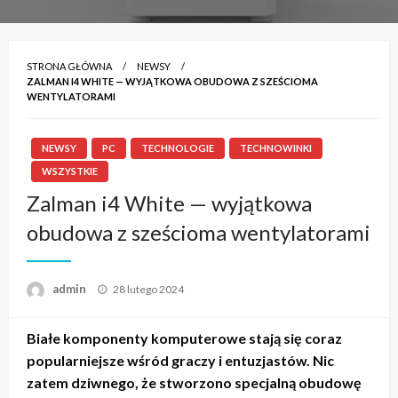
STRONA GŁÓWNA
NEWSY
ZALMAN I4 WHITE — WYJĄTKOWA OBUDOWA Z SZEŚCIOMA
WENTYLATORAMI
NEWSY
PC
TECHNOLOGIE
TECHNOWINKI
WSZYSTKIE
Zalman i4 White — wyjątkowa
obudowa z sześcioma wentylatorami
admin
Napisano
28 lutego 2024
Białe komponenty komputerowe stają się coraz
popularniejsze wśród graczy i entuzjastów. Nic
zatem dziwnego, że stworzono specjalną obudowę