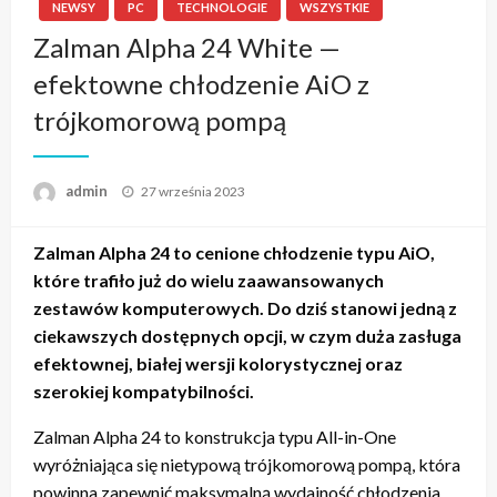
NEWSY
PC
TECHNOLOGIE
WSZYSTKIE
Zalman Alpha 24 White —
efektowne chłodzenie AiO z
trójkomorową pompą
admin
Napisano
27 września 2023
Zalman Alpha 24 to cenione chłodzenie typu AiO,
które trafiło już do wielu zaawansowanych
zestawów komputerowych. Do dziś stanowi jedną z
ciekawszych dostępnych opcji, w czym duża zasługa
efektownej, białej wersji kolorystycznej oraz
szerokiej kompatybilności.
Zalman Alpha 24 to konstrukcja typu All-in-One
wyróżniająca się nietypową trójkomorową pompą, która
powinna zapewnić maksymalną wydajność chłodzenia.