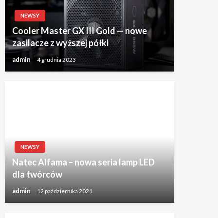
NEWSY
Cooler Master GX III Gold — nowe
zasilacze z wyższej półki
admin
4 grudnia 2023
NEWSY
Natec Alfama – nowa seria lamp LED
dla twórców
admin
12 października 2021