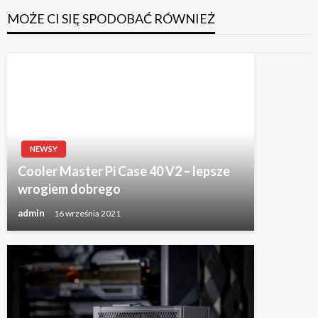
MOŻE CI SIĘ SPODOBAĆ RÓWNIEŻ
NEWSY
Cooler Master Pi Case 40 V2 – lepsze
wrogiem dobrego
admin
16 września 2021