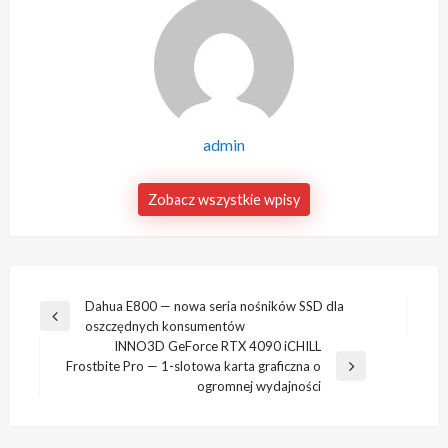
admin
Zobacz wszystkie wpisy
Nawigacja
Dahua E800 — nowa seria nośników SSD dla
Poprzedni
oszczędnych konsumentów
wpisu
wpis
INNO3D GeForce RTX 4090 iCHILL
Frostbite Pro — 1-slotowa karta graficzna o
Następny
ogromnej wydajności
wpis