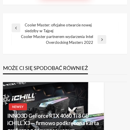
Nawigacja
Cooler Master: oficjalne otwarcie nowej
Poprzedni
siedziby w Tajpej
wpisu
wpis
Cooler Master partnerem wydarzenia Intel
Następny
Overclocking Masters 2022
wpis
MOŻE CI SIĘ SPODOBAĆ RÓWNIEŻ
NEWSY
INNO3D GeForce RTX 4060 Ti 8 GB
iCHILL X3 — firmowo podkręcona karta