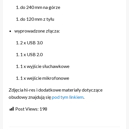
do 240 mm na górze
do 120 mm z tyłu
wyprowadzone złącza:
2 x USB 3.0
1 x USB 2.0
1 x wyjście słuchawkowe
1 x wejście mikrofonowe
Zdjęcia hi-res i dodatkowe materiały dotyczące
obudowy znajdują się
pod tym linkiem
.
Post Views:
198