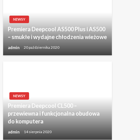
NEWSY
Premiera Deepcool AS500 Plus i AS500
– smukłe i wydajne chłodzenia wieżowe
admin
20 października 2020
NEWSY
Premiera Deepcool CL500 –
przewiewna i funkcjonalna obudowa
do komputera
admin
14 sierpnia 2020