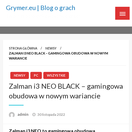
Grymer.eu | Blog o grach
Twoje źródło ciekawostek o grach
STRONA GŁÓWNA
NEWSY
ZALMAN I3 NEO BLACK – GAMINGOWA OBUDOWA W NOWYM
WARIANCIE
NEWSY
PC
WSZYSTKIE
Zalman i3 NEO BLACK – gamingowa
obudowa w nowym wariancie
admin
Napisano
30 listopada 2022
Zalman i3 NEO to gamingowa obudowa