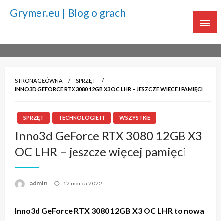
Grymer.eu | Blog o grach
Twoje źródło ciekawostek o grach
STRONA GŁÓWNA
SPRZĘT
INNO3D GEFORCE RTX 3080 12GB X3 OC LHR – JESZCZE WIĘCEJ PAMIĘCI
SPRZĘT
TECHNOLOGIE IT
WSZYSTKIE
Inno3d GeForce RTX 3080 12GB X3
OC LHR – jeszcze więcej pamięci
admin
Napisano
12 marca 2022
Inno3d GeForce RTX 3080 12GB X3 OC LHR to nowa