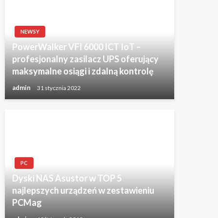
NEWSY
PowerWalker VFI 6000 ICT IoT –
profesjonalny zasilacz UPS oferujący
maksymalne osiągi i zdalną kontrolę
admin
31 stycznia 2022
PC
Dyski NAS Asustor w TOP 5
najlepszych urządzeń w zestawieniu
PCMag