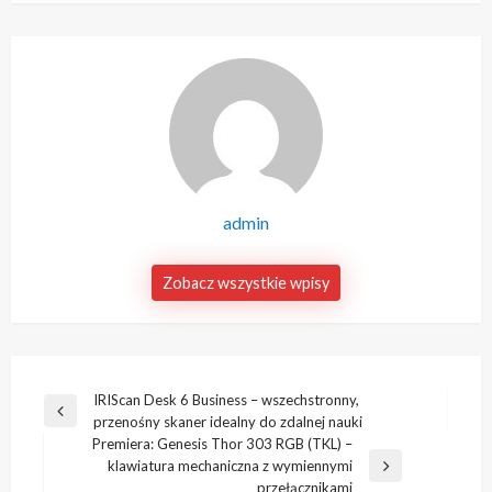
admin
Zobacz wszystkie wpisy
Nawigacja
IRIScan Desk 6 Business – wszechstronny,
Poprzedni
przenośny skaner idealny do zdalnej nauki
wpisu
wpis
Premiera: Genesis Thor 303 RGB (TKL) –
klawiatura mechaniczna z wymiennymi
Następny
przełącznikami