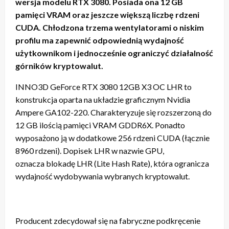
wersja modelu RTX 3080. Posiada ona 12 GB
pamięci VRAM oraz jeszcze większą liczbę rdzeni
CUDA. Chłodzona trzema wentylatorami o niskim
profilu ma zapewnić odpowiednią wydajność
użytkownikom i jednocześnie ograniczyć działalność
górników kryptowalut.
INNO3D GeForce RTX 3080 12GB X3 OC LHR to
konstrukcja oparta na układzie graficznym Nvidia
Ampere GA102-220. Charakteryzuje się rozszerzoną do
12 GB ilością pamięci VRAM GDDR6X. Ponadto
wyposażono ją w dodatkowe 256 rdzeni CUDA (łącznie
8960 rdzeni). Dopisek LHR w nazwie GPU,
oznacza blokadę LHR (Lite Hash Rate), która ogranicza
wydajność wydobywania wybranych kryptowalut.
Producent zdecydował się na fabryczne podkręcenie