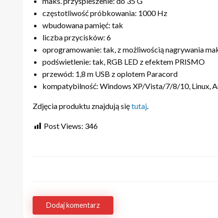
maks. przyspieszenie: do 35 G
częstotliwość próbkowania: 1000 Hz
wbudowana pamięć: tak
liczba przycisków: 6
oprogramowanie: tak, z możliwością nagrywania ma
podświetlenie: tak, RGB LED z efektem PRISMO
przewód: 1,8 m USB z oplotem Paracord
kompatybilność: Windows XP/Vista/7/8/10, Linux, A
Zdjęcia produktu znajdują się
tutaj
.
Post Views:
346
Dodaj komentarz