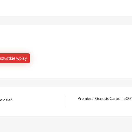
szystkie wpisy
Premiera: Genesis Carbon 500
co dzień
Następny
wpis