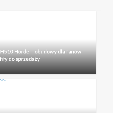
 H510 Horde – obudowy dla fanów
fiły do sprzedaży