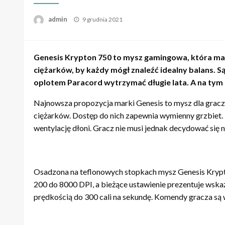
admin
Napisano
9 grudnia 2021
Genesis Krypton 750 to mysz gamingowa, która ma im
ciężarków, by każdy mógł znaleźć idealny balans. Są
oplotem Paracord wytrzymać długie lata. A na tym 
Najnowsza propozycja marki Genesis to mysz dla gracz
ciężarków. Dostęp do nich zapewnia wymienny grzbiet. 
wentylację dłoni. Gracz nie musi jednak decydować się n
Osadzona na teflonowych stopkach mysz Genesis Krypt
200 do 8000 DPI, a bieżące ustawienie prezentuje wskaź
prędkością do 300 cali na sekundę. Komendy gracza s