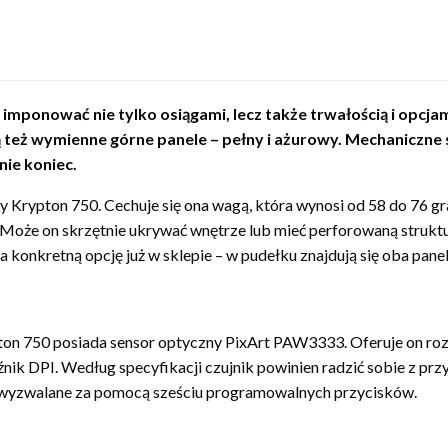
ponować nie tylko osiągami, lecz także trwałością i opcjam
 też wymienne górne panele – pełny i ażurowy. Mechaniczne sw
nie koniec.
y Krypton 750. Cechuje się ona wagą, która wynosi od 58 do 76
Może on skrzętnie ukrywać wnętrze lub mieć perforowaną struktu
a konkretną opcję już w sklepie – w pudełku znajdują się oba panel
on 750 posiada sensor optyczny PixArt PAW3333. Oferuje on roz
nik DPI. Według specyfikacji czujnik powinien radzić sobie z przy
ą wyzwalane za pomocą sześciu programowalnych przycisków.