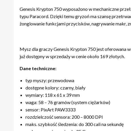
Genesis Krypton 750 wyposażono w mechaniczne przełączn
typu Paracord. Dzięki temu gryzoń ma szansę przetrwa
żonglowanie funkcjami przycisków, nagrywanie makr, z
Mysz dla graczy Genesis Krypton 750 jest oferowana 
już dostępny w sprzedaży w cenie około 169 złotych.
Dane techniczne:
typ myszy: przewodowa
dostępne kolory: czarny, biały
wymiary: 118 x 61 x 39 mm
waga: 58 – 76 gramów (system ciężarków)
sensor: PixArt PAW3333
rozdzielczość sensora: 200 – 8000 DPI
maks. szybkość śledzenia: do 300 cali na sekundę