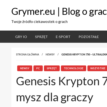
Grymer.eu | Blog o gra
Twoje źródło ciekawostek o grach
GRY IO
SPRZĘT
E-SPORT
POZOSTAŁE
STRONA GŁÓWNA
NEWSY
GENESIS KRYPTON 750 – ULTRALE
NEWSY
PC
SPRZĘT
TECHNOLOGIE
WSZYSTKIE
Genesis Krypton 75
mysz dla graczy