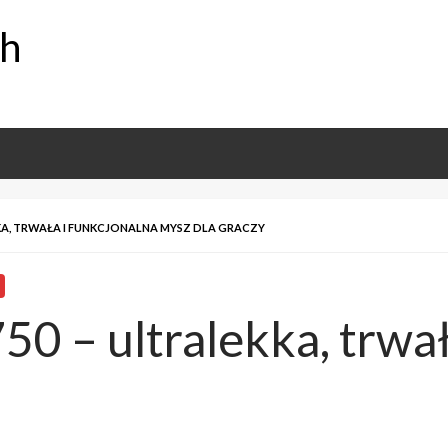
ch
KKA, TRWAŁA I FUNKCJONALNA MYSZ DLA GRACZY
0 – ultralekka, trwał