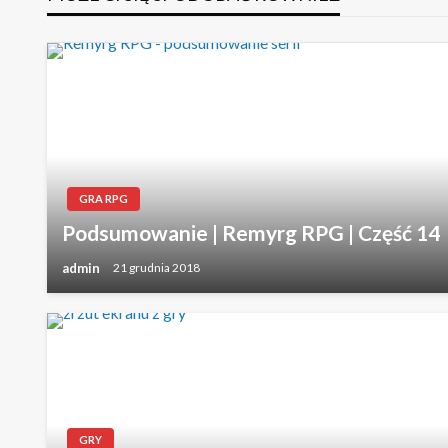
GRA RPG
Podsumowanie | Remyrg RPG | Część 14
admin
21 grudnia 2018
GRY