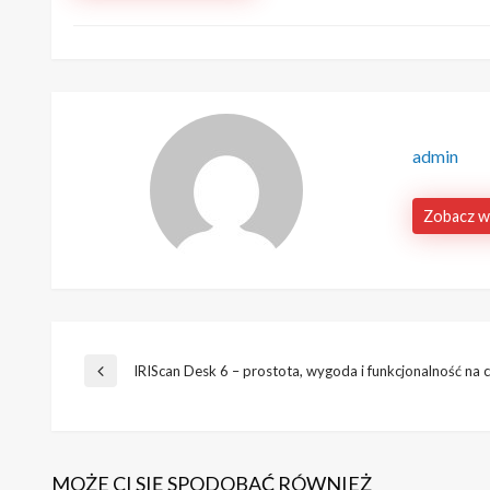
admin
Zobacz w
Nawigacja
IRIScan Desk 6 – prostota, wygoda i funkcjonalność na 
Poprzedni
wpis
wpisu
MOŻE CI SIĘ SPODOBAĆ RÓWNIEŻ