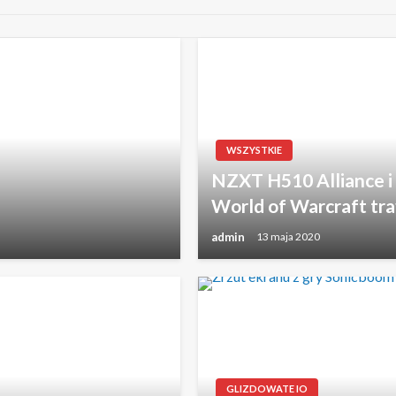
WSZYSTKIE
NZXT H510 Alliance i
World of Warcraft tra
admin
13 maja 2020
GLIZDOWATE IO