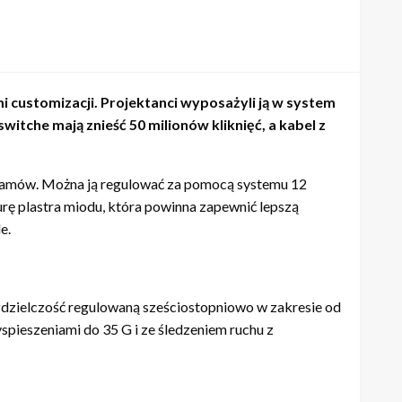
i customizacji. Projektanci wyposażyli ją w system
itche mają znieść 50 milionów kliknięć, a kabel z
 gramów. Można ją regulować za pomocą systemu 12
rę plastra miodu, która powinna zapewnić lepszą
e.
dzielczość regulowaną sześciostopniowo w zakresie od
spieszeniami do 35 G i ze śledzeniem ruchu z