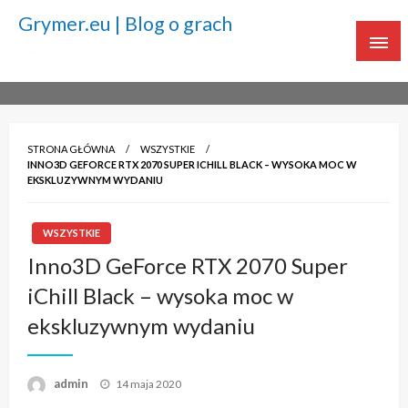
Grymer.eu | Blog o grach
Twoje źródło ciekawostek o grach
STRONA GŁÓWNA
WSZYSTKIE
INNO3D GEFORCE RTX 2070 SUPER ICHILL BLACK – WYSOKA MOC W
EKSKLUZYWNYM WYDANIU
WSZYSTKIE
Inno3D GeForce RTX 2070 Super
iChill Black – wysoka moc w
ekskluzywnym wydaniu
admin
Napisano
14 maja 2020