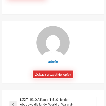
admin
Zobacz wszystkie wpisy
Nawigacja
NZXT H510 Alliance i H510 Horde –
obudowy dla fanów World of Warcraft