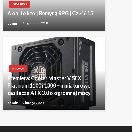
GRA RPG
A oni to kto | Remyrg RPG | Część 13
admin
15 grudnia 2018
NEWSY
Premiera: Cooler Master V SFX
Platinum 1100 i 1300 – miniaturowe
zasilacze ATX 3.0 o ogromnej mocy
admin
9 lutego 2023