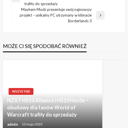
wpisu
Poprzedni
trafiły do sprzedaży
wpis
Mayhem Modz prezentuje swój najnowszy
projekt – unikalny PC utrzymany w klimacie
Następny
Borderlands 3
wpis
MOŻE CI SIĘ SPODOBAĆ RÓWNIEŻ
WSZYSTKIE
NZXT H510 Alliance i H510 Horde –
obudowy dla fanów World of
Warcraft trafiły do sprzedaży
admin
13 maja 2020