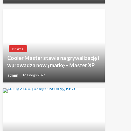
NEWSY
Cooler Master stawia na grywalizację i
wprowadza nową markę – Master XP
admin
16 lutego 2021