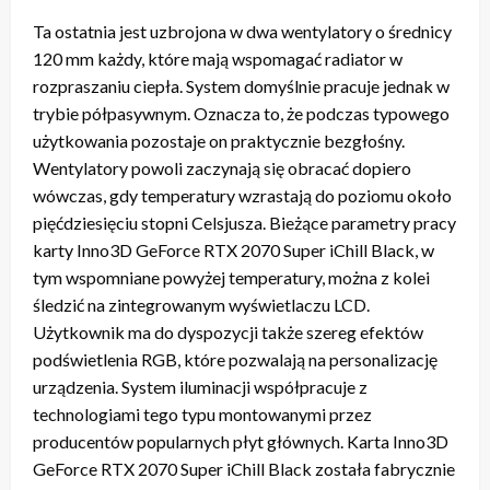
Ta ostatnia jest uzbrojona w dwa wentylatory o średnicy
120 mm każdy, które mają wspomagać radiator w
rozpraszaniu ciepła. System domyślnie pracuje jednak w
trybie półpasywnym. Oznacza to, że podczas typowego
użytkowania pozostaje on praktycznie bezgłośny.
Wentylatory powoli zaczynają się obracać dopiero
wówczas, gdy temperatury wzrastają do poziomu około
pięćdziesięciu stopni Celsjusza. Bieżące parametry pracy
karty Inno3D GeForce RTX 2070 Super iChill Black, w
tym wspomniane powyżej temperatury, można z kolei
śledzić na zintegrowanym wyświetlaczu LCD.
Użytkownik ma do dyspozycji także szereg efektów
podświetlenia RGB, które pozwalają na personalizację
urządzenia. System iluminacji współpracuje z
technologiami tego typu montowanymi przez
producentów popularnych płyt głównych. Karta Inno3D
GeForce RTX 2070 Super iChill Black została fabrycznie