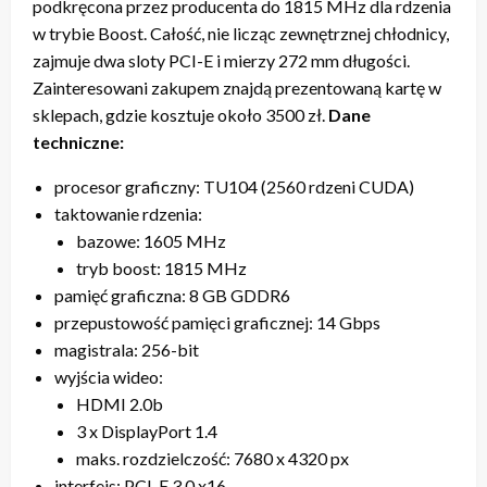
podkręcona przez producenta do 1815 MHz dla rdzenia
w trybie Boost. Całość, nie licząc zewnętrznej chłodnicy,
zajmuje dwa sloty PCI-E i mierzy 272 mm długości.
Zainteresowani zakupem znajdą prezentowaną kartę w
sklepach, gdzie kosztuje około 3500 zł.
Dane
techniczne:
procesor graficzny: TU104 (2560 rdzeni CUDA)
taktowanie rdzenia:
bazowe: 1605 MHz
tryb boost: 1815 MHz
pamięć graficzna: 8 GB GDDR6
przepustowość pamięci graficznej: 14 Gbps
magistrala: 256-bit
wyjścia wideo:
HDMI 2.0b
3 x DisplayPort 1.4
maks. rozdzielczość: 7680 x 4320 px
interfejs: PCI-E 3.0 x16