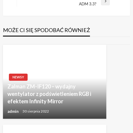
Następny
ADM 3.3?
wpis
MOŻE CI SIĘ SPODOBAĆ RÓWNIEŻ
NEWSY
Zalman ZM-IF120 – wydajny
wentylator z podświetleniem RGB i
efektem Infinity Mirror
admin
30 sierpnia 2022