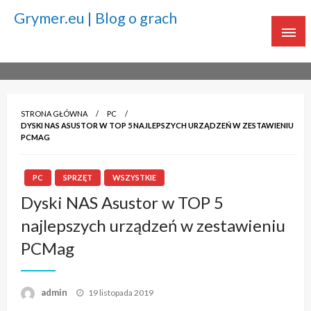
Grymer.eu | Blog o grach
Twoje źródło ciekawostek o grach
STRONA GŁÓWNA
PC
DYSKI NAS ASUSTOR W TOP 5 NAJLEPSZYCH URZĄDZEŃ W ZESTAWIENIU
PCMAG
PC
SPRZĘT
WSZYSTKIE
Dyski NAS Asustor w TOP 5
najlepszych urządzeń w zestawieniu
PCMag
admin
Napisano
19 listopada 2019