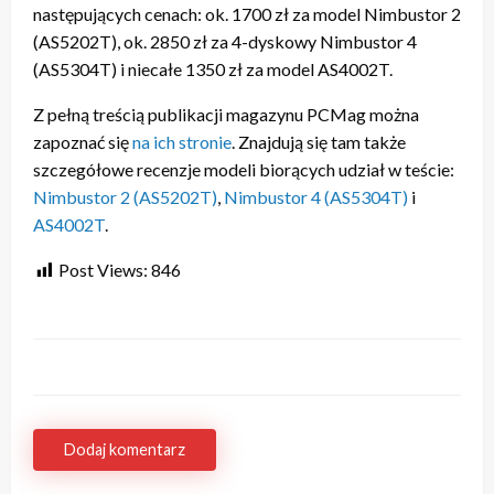
następujących cenach: ok. 1700 zł za model Nimbustor 2
(AS5202T), ok. 2850 zł za 4-dyskowy Nimbustor 4
(AS5304T) i niecałe 1350 zł za model AS4002T.
Z pełną treścią publikacji magazynu PCMag można
zapoznać się
na ich stronie
. Znajdują się tam także
szczegółowe recenzje modeli biorących udział w teście:
Nimbustor 2 (AS5202T)
,
Nimbustor 4 (AS5304T)
i
AS4002T
.
Post Views:
846
Dodaj komentarz