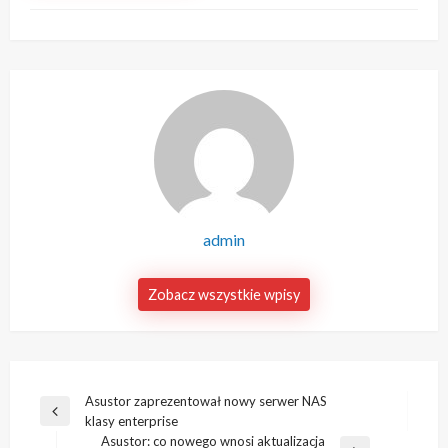
admin
Zobacz wszystkie wpisy
Nawigacja
Asustor zaprezentował nowy serwer NAS
Poprzedni
klasy enterprise
wpisu
wpis
Asustor: co nowego wnosi aktualizacja