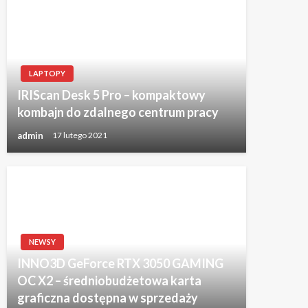
LAPTOPY
IRIScan Desk 5 Pro – kompaktowy
kombajn do zdalnego centrum pracy
admin
17 lutego 2021
NEWSY
INNO3D GeForce RTX 3050 GAMING
OC X2 – średniobudżetowa karta
graficzna dostępna w sprzedaży